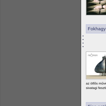
Fokhagym
az ötfős művé
sivatagi fesz