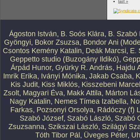
last »
Ágoston István
,
B. Soós Klára
,
B. Szabó 
Gyöngyi
,
Bokor Zsuzsa
,
Bondor Ani (Mode
Csontos Kemény Katalin
,
Deák Marcsi
,
E.
Geppetto studio (Buzogány Ildikó)
,
Geppe
Árpád Hunor
,
Gyürky R. András
,
Hajdu 
Imrik Erika
,
Iványi Mónika
,
Jakab Csaba
,
K
Kis Judit
,
Kiss Miklós
,
Kisszebeni Marcel
Zsolt
,
Magyari Éva
,
Makk Attila
,
Márton Lász
Nagy Katalin
,
Nemes Tímea Izabella
,
No
Farkas
,
Pozsonyi Orsolya
,
Rádóczy (f) 
Szabó József
,
Szabó László
,
Szabó O
Zsuzsanna
,
Szikszai László
,
Szilágyi Sz
Tóth Tibor Pál
,
Üveges Péter
,
Uh