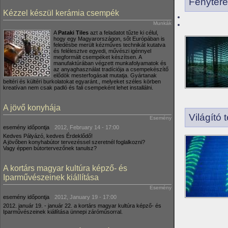
Fénytere
Kézzel készül kerámia csempék
Munkák
A
Pataki Tiles
azt a feladatot tűzte ki célul,
hogy egy Magyarországon, sőt Európában is
feledésbe merült kézműves technikát kutatva
és felélesztve egyedi, művészi igénnyel
megformált csempéket készítsen. A
manufaktúrában végzett munkafolyamatok és
az anyaghasználat tradíciója a csempekészítő
elődök mesterfogásait mutatja. Gyártanak
beltéri és kültéri burkolatokat egyaránt., melyeket széles körben
kreatívan nem csak padló és fali csempeként lehet installálni.
A jövő konyhája
Világító t
Esemény
esemény időpontja
2012, February 14 - 17:00
Kedves Pályázó, kedves Érdeklődő!
A jövőben konyhabútor tervezéssel szeretnél foglalkozni?
Vagy éppen bútortervezőnek tanulsz?
A kortárs magyar kultúra képző- és
Iparművészeinek kiállítása
Esemény
esemény időpontja
2012, January 19 - 17:00
2012. január 19. - január 22. a kortárs magyar kultúra képző- és
Iparművészeinek kiállítása ünnepi záróműsorral.