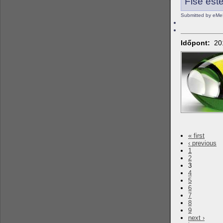
Fise esté
Submitted by eMeL
Időpont:
20
« first
‹ previous
1
2
3
4
5
6
7
8
9
next ›