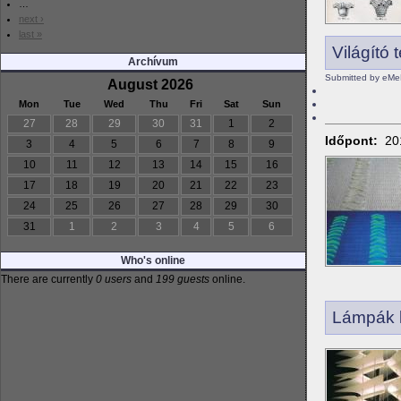
…
next ›
last »
Világító t
Archívum
Submitted by eMe
August 2026
Mon
Tue
Wed
Thu
Fri
Sat
Sun
27
28
29
30
31
1
2
Időpont:
20
3
4
5
6
7
8
9
10
11
12
13
14
15
16
17
18
19
20
21
22
23
24
25
26
27
28
29
30
31
1
2
3
4
5
6
Who's online
There are currently
0 users
and
199 guests
online.
Lámpák k