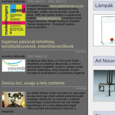
esemény időpontja
2012, March 2
-
2012, March 4
Lámpák
A madeinhungary
www.madeinhungary.co.hu
magyar designereket és iparmûvészeket
bemutató, önálló, önszervezôdô, nonprofit
tárlat, 2005 óta minden évben a Lakástrend
kiállítás
www.lakastrend.hu
keretében kerül
megrendezésre Szigeti Szilvia és Radnóti
Tamás designerek – Eventuell Galéria -
szervezésében.
Izgalmas pályázati lehetőség
belsőépítészeknek, enteriőrtervezőknek
Esemény
esemény időpontja
2012, March 12
Art Nouv
A pályázat célja olyan, a Crescendo Nyári
Akadémia arculatához illeszkedő, a mai kor
igényeknek megfelelő, modern, fiatalos irodai
enteriőr kialakítása, mely inspiráló, kreatív
közegével újraértelmezi a munkahely fogalmát.
Genius loci, avagy a hely szelleme
Könyvlap
Az utóbbi néhány évben azonban az egységes
arculat elvét egy ennél sokkal ambiciózusabb
stratégia váltotta fel: az innovatív szellemű
marketinges szakemberek ma már inkább
egyediségre és a helyi jellegzetességek
változatosabb bemutatására helyezik a
hangsúlyt…