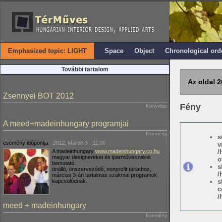
Emphasized topic: LIGHT
Space
Object
Chronological ord
További tartalom
Az oldal 2
Zsennyei BOT 2012
Fény
Könyvlap
A meed+madeinhungary programjai
Esemény
s
esemény időpontja
2012, March 3 - 11:00
v
A madeinhungary
www.madeinhungary.co.hu
/
magyar designereket és iparművészeket
o
bemutató,
s
önálló, önszerveződő, nonprofit tárlathoz,
/
március 3-án tartalmas szakmai programok
kapcsolódnak.
s
c
/
meed + madeinhungary
Esemény