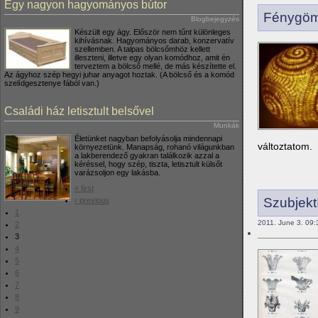
Egy nagyon hagyományos bútor
Fénygö
Blogbejegyzés
Készült egy ágy. Először nem tűnt különleges
kihívásnak. Hagyományos darab, konzervatív
szellemben. A talpas bölcsőmhöz kellett
illeszteni, illetve egy olyan komódhoz, amit én
terveztem a bölcső mellé, de más készítette el.
Az ágyhoz szép hegyi juhar anyagot hoztak. (A bölcső és a komód
szelídgesztenye fából van.)
Családi ház letisztult belsővel
Munkák
Életünket nagyban befolyásolja mindennapi
változtatom.
környezetünk. Manapság, rohanó világunkban
a lakberendező gyakran találkozik azzal a
kéréssel, hogy szép, tiszta, letisztult külsőt
varázsoljon egy lakásba.
« first
Szubjekt
‹ previous
1
2011. June 3. 09:
2
3
4
5
6
7
8
9