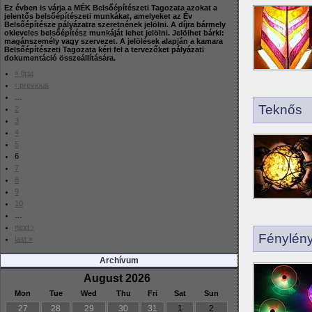
Ez évben is várja a MÉK Belsőépítészeti Tagozata azokat a
jelentős belsőépítészeti munkákat, amelyeket az Év
Belsőépítésze pályázatra szeretnének jelölni. A díjra bármely
okleveles belsőépítész munkáját lehet jelölni. Jelölhet bárki:
magánszemély vagy szervezet. A jelölések alapján a kamara
Belsőépítészeti Tagozata kéri fel a tervezőket pályázati
dokumentáció összeállítására.
« first
‹ previous
…
Teknős
2
3
4
5
6
7
8
9
10
…
next ›
Fénylény
last »
Archívum
August 2026
Mon
Tue
Wed
Thu
Fri
Sat
Sun
27
28
29
30
31
1
2