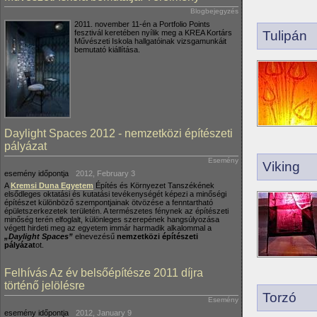
Blogbejegyzés
2011. november 11-én a Portfolio Points
fesztivál keretében nyílik meg a KREA Kortárs
Tulipán
Művészeti Iskola hallgatóinak vizsgamunkáit
bemutató kiállítása.
Daylight Spaces 2012 - nemzetközi építészeti
pályázat
Esemény
Viking
esemény időpontja
2012, February 3
A
Kremsi Duna Egyetem
Építés és Környezet Tanszékének
elsődleges oktatási és kutatási tevékenységét képezi a minőségi
építészet különböző szempontjainak ötvözése a fenntartható
épületszerkezetek területén. A természetes fénynek az építészeti
minőség terén elfoglalt, különleges szerepének hangsúlyozása
végett hirdeti meg az egyetem immár harmadik alkalommal a
„Daylight Spaces”
elnevezésű
nemzetközi építészeti
pályázat
ot.
Felhívás Az év belsőépítésze 2011 díjra
történő jelölésre
Torzó
Esemény
esemény időpontja
2012, January 9