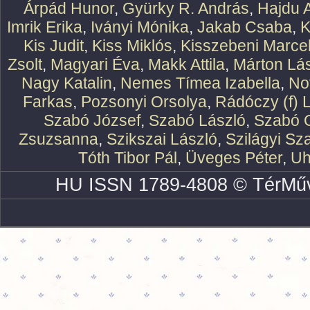
Árpád Hunor
,
Gyürky R. András
,
Hajdu 
Imrik Erika
,
Iványi Mónika
,
Jakab Csaba
,
K
Kis Judit
,
Kiss Miklós
,
Kisszebeni Marcel
Zsolt
,
Magyari Éva
,
Makk Attila
,
Márton Lász
Nagy Katalin
,
Nemes Tímea Izabella
,
No
Farkas
,
Pozsonyi Orsolya
,
Rádóczy (f) 
Szabó József
,
Szabó László
,
Szabó O
Zsuzsanna
,
Szikszai László
,
Szilágyi Sz
Tóth Tibor Pál
,
Üveges Péter
,
Uh
HU ISSN 1789-4808 © TérMűv