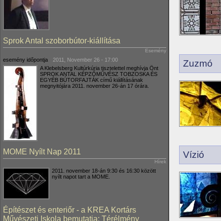
Sprok Antal szoborbútor-kiállítása
Esemény
esemény időpontja
2011, November 26 - 17:00
Zuzmó
A Klebelsberg Kultúrkúria tisztelettel meghívja Önt
SPROK ANTAL KÉPZŐMŰVÉSZ TOBZOSKA ÉS
EGYÉB BÚTORFAJTÁK című kiállításának
megnyitójára 2011. november 26-án 17 órára.
MOME Nyílt Nap 2011
Vízió
Hírek
2011. november 18-án 9:30 és 16:30 között
nyílt napot tart a MOME.
Építészet és enteriőr - a KREA Kortárs
Művészeti Iskola bemutatja: Térélmény