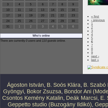
3
4
5
6
7
8
9
10
11
12
13
14
15
16
17
18
19
20
21
22
23
« first
‹ previous
24
25
26
27
28
29
30
1
31
1
2
3
4
5
6
2
3
4
Who's online
5
There are currently
0 users
and
110 guests
online.
6
7
8
9
next ›
last »
Ágoston István
,
B. Soós Klára
,
B. Szabó 
Gyöngyi
,
Bokor Zsuzsa
,
Bondor Ani (Mode
Csontos Kemény Katalin
,
Deák Marcsi
,
E.
Geppetto studio (Buzogány Ildikó)
,
Geppe