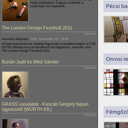
megcsodálhattam, hogyan születnek a
Pécsi ba
szépséges kis fogantyúk…
The London Design Fesztivál 2011
Esemény
esemény időpontja
2011, November 29 - 19:00
A Fiatal Iparművészek Stúdiója Egyesület szeretettel meghív a FISE
ESTEK előadássorozat következő beszélgetésre, melynek címe:
The London Design Fesztivál 2011
Orvosi r
Burián Judit és Mikó Sándor
Könyvlap
GRASS vasalatok - Kaszab Gergely faipari
ügyvezető (WÜRTH Kft.)
Fémgőzől
Könyvlap