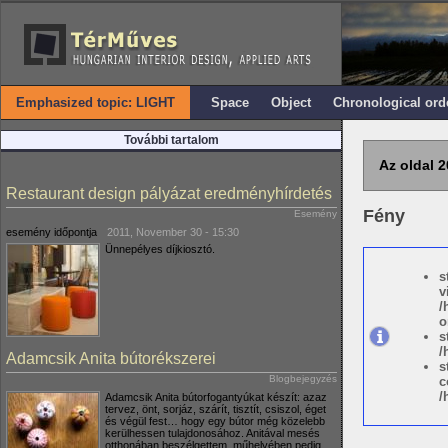
Emphasized topic: LIGHT
Space
Object
Chronological ord
További tartalom
Az oldal 2
Restaurant design pályázat eredményhírdetés
Fény
Esemény
esemény időpontja
2011, November 30 - 15:30
Ünnepélyes díjkiosztó.
s
v
/
o
s
/
Adamcsik Anita bútorékszerei
s
Blogbejegyzés
c
/
Adamcsik Anita bútorfogantyúkat készít: azaz
tervez, önt, sorjáz, szárít, tisztít, csiszol, éget
és végül fest… hogy egy bútor még közelebb
kerülhessen tulajdonosához. Anitával mesés
otthonában beszélgettem, műhelyében pedig