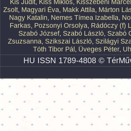
Kis Judit
,
Kiss Miklós
,
Kisszebeni Marcel
Zsolt
,
Magyari Éva
,
Makk Attila
,
Márton Lász
Nagy Katalin
,
Nemes Tímea Izabella
,
No
Farkas
,
Pozsonyi Orsolya
,
Rádóczy (f) 
Szabó József
,
Szabó László
,
Szabó O
Zsuzsanna
,
Szikszai László
,
Szilágyi Sz
Tóth Tibor Pál
,
Üveges Péter
,
Uh
HU ISSN 1789-4808 © TérMűv