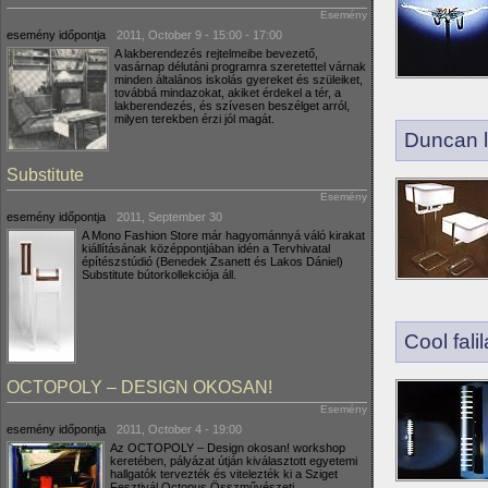
Esemény
esemény időpontja
2011, October 9 -
15:00
-
17:00
A lakberendezés rejtelmeibe bevezető,
vasárnap délutáni programra szeretettel várnak
minden általános iskolás gyereket és szüleiket,
továbbá mindazokat, akiket érdekel a tér, a
lakberendezés, és szívesen beszélget arról,
milyen terekben érzi jól magát.
Duncan 
Substitute
Esemény
esemény időpontja
2011, September 30
A Mono Fashion Store már hagyománnyá váló kirakat
kiállításának középpontjában idén a Tervhivatal
építészstúdió (Benedek Zsanett és Lakos Dániel)
Substitute bútorkollekciója áll.
Cool fal
OCTOPOLY – DESIGN OKOSAN!
Esemény
esemény időpontja
2011, October 4 - 19:00
Az OCTOPOLY – Design okosan! workshop
keretében, pályázat útján kiválasztott egyetemi
hallgatók tervezték és vitelezték ki a Sziget
Fesztivál Octopus Összművészeti