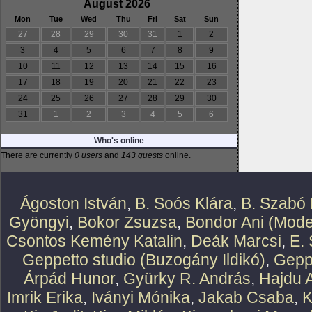
August 2026
Mon
Tue
Wed
Thu
Fri
Sat
Sun
27
28
29
30
31
1
2
3
4
5
6
7
8
9
10
11
12
13
14
15
16
17
18
19
20
21
22
23
24
25
26
27
28
29
30
31
1
2
3
4
5
6
Who's online
There are currently
0 users
and
143 guests
online.
Ágoston István
,
B. Soós Klára
,
B. Szabó 
Gyöngyi
,
Bokor Zsuzsa
,
Bondor Ani (Mode
Csontos Kemény Katalin
,
Deák Marcsi
,
E.
Geppetto studio (Buzogány Ildikó)
,
Geppe
Árpád Hunor
,
Gyürky R. András
,
Hajdu 
Imrik Erika
,
Iványi Mónika
,
Jakab Csaba
,
K