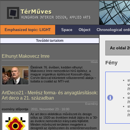
Emphasized topic: LIGHT
Space
Object
Chronological ord
További tartalom
Az oldal 2
Elhunyt Makovecz Imre
Fény
Hírek
Életének 76. évében, kedden elhunyt
Makovecz Imre nemzetközi hírű építész, a
magyar organikus építészet Kossuth-díjas,
Corvin-lánccal kitüntetett stílusteremtő alakja –
s
tudatta a család az MTI-vel.
v
/
ArtDeco21 - Merész forma- és anyagtársítások:
o
Art deco a 21. században
s
/
Esemény
s
esemény időpontja
2011, November 23 - 16:00
c
Az art deco eklektikus művészeti és design
/
stílus az 1920-as években indult útjára és a ’30-
as évekre nemzetközi irányzattá fejlődött.
Minden művészeti területen megjelent a
designtól az építészeten és enteriőrtervezésen