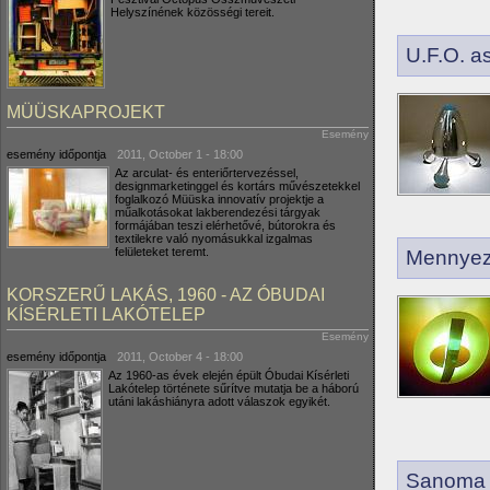
Helyszínének közösségi tereit.
U.F.O. a
MÜÜSKAPROJEKT
Esemény
esemény időpontja
2011, October 1 - 18:00
Az arculat- és enteriőrtervezéssel,
designmarketinggel és kortárs művészetekkel
foglalkozó Müüska innovatív projektje a
műalkotásokat lakberendezési tárgyak
formájában teszi elérhetővé, bútorokra és
textilekre való nyomásukkal izgalmas
felületeket teremt.
Mennyezet
KORSZERŰ LAKÁS, 1960 - AZ ÓBUDAI
KÍSÉRLETI LAKÓTELEP
Esemény
esemény időpontja
2011, October 4 - 18:00
Az 1960-as évek elején épült Óbudai Kísérleti
Lakótelep története sűrítve mutatja be a háború
utáni lakáshiányra adott válaszok egyikét.
Sanoma m