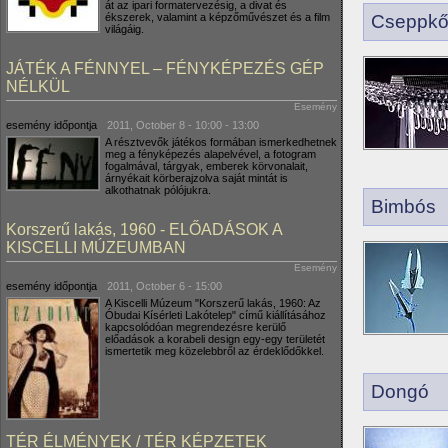
át az ipari formatervezésig, a divat és
ékszerek, valamint a képzőművészet és a film
Cseppk
világáig.
JÁTÉK A FÉNNYEL – FÉNYKÉPEZÉS GÉP
NÉLKÜL
Esemény
esemény időpontja
2011, October 8 -
10:00
-
13:00
A résztvevők játékos formában ismerkedhetnek
meg a fényképezés alapelvével, a fotogram
fogalmával, tárgyak, emberek körvonalait,
árnyékait körberajzolva saját mintát is
alkothatnak pólójukra.
Bimbós
Korszerű lakás, 1960 - ELŐADÁSOK A
KISCELLI MÚZEUMBAN
Esemény
esemény időpontja
2011, October 6 - 15:00
A Kiscelli Múzeum "Korszerű lakás, 1960: Az
Óbudai Kísérleti Lakótelep" című kiállításához
kapcsolódóan megrendezésre kerülő
előadások a korabeli design egy-egy területét
ismertetik meg közelebbről az érdeklődőkkel.
Dongó
TÉR ÉLMÉNYEK / TÉR KÉPZETEK