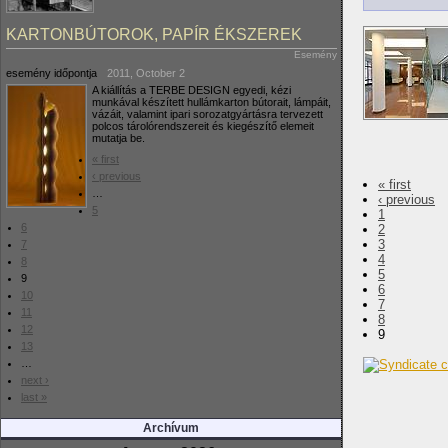
KARTONBÚTOROK, PAPÍR ÉKSZEREK
Esemény
esemény időpontja
2011, October 2
A kiállítás a TERBE DESIGN egyedi, kézi
munkával készített hullámkarton bútorait, lámpáit,
vázáit, valamint ipari sorozatgyártásra tervezett
polcos tárolórendszereit és kiegészítő elemeit
mutatja be.
« first
‹ previous
« first
…
‹ previous
5
1
6
2
3
7
4
8
5
9
6
10
7
11
8
12
9
13
…
next ›
last »
Archívum