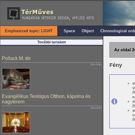
Emphasized topic: LIGHT
Space
Object
Chronological ord
További tartalom
Az oldal 2
Pollack M. tér
Fény
Munkák
s
v
/
Evangélikus Teológus Otthon, kápolna és
o
nagyterem
s
/
Munkák
s
c
/