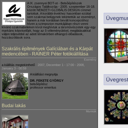
A IX. zsennyei BOT-ot - Belsõépítészek
Országos Találkozója - 2005. szeptember 16-18.
között NEMZETI-GLOBÁLIS DESIGN címmel
tartottuk. A korábbi évekhez hasonlóan ezúttal
sem szakmai belügynek tekintettük az eseményt,
Üvegmun
hanem a már korábban bevált koncepcióhoz
híven a szimpozion munkájában részt venni
kívánó szakmabelieken kívül meghívtuk a társmûvészetek egy-egy
markáns képviselõjét, hogy az õ véleményükkel, meglátásaikkal
váljon teljesebbé az adott témakörben elhangzó elõadások,
hozzászólások sora.
Szakrális építmények Galíciában és a Kárpát
medencében - RAINER Péter fotókiállítása
Esemény
a kiállítás megtekinthető
2007, December 1 - 17:00
-
2008,
January 3 - 00:59
A kiállítást megnyitja
Üvegrest
DR. FEKETE GYÖRGY
belsőépítész
professor emeritus
Budai lakás
Munkák