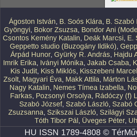
Ágoston István
,
B. Soós Klára
,
B. Szabó 
Gyöngyi
,
Bokor Zsuzsa
,
Bondor Ani (Mode
Csontos Kemény Katalin
,
Deák Marcsi
,
E.
Geppetto studio (Buzogány Ildikó)
,
Geppe
Árpád Hunor
,
Gyürky R. András
,
Hajdu 
Imrik Erika
,
Iványi Mónika
,
Jakab Csaba
,
K
Kis Judit
,
Kiss Miklós
,
Kisszebeni Marcel
Zsolt
,
Magyari Éva
,
Makk Attila
,
Márton Lász
Nagy Katalin
,
Nemes Tímea Izabella
,
No
Farkas
,
Pozsonyi Orsolya
,
Rádóczy (f) 
Szabó József
,
Szabó László
,
Szabó O
Zsuzsanna
,
Szikszai László
,
Szilágyi Sz
Tóth Tibor Pál
,
Üveges Péter
,
Uh
HU ISSN 1789-4808 © TérMűv