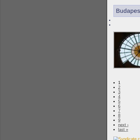
Budapes
1
2
3
4
5
6
7
8
9
next ›
last »