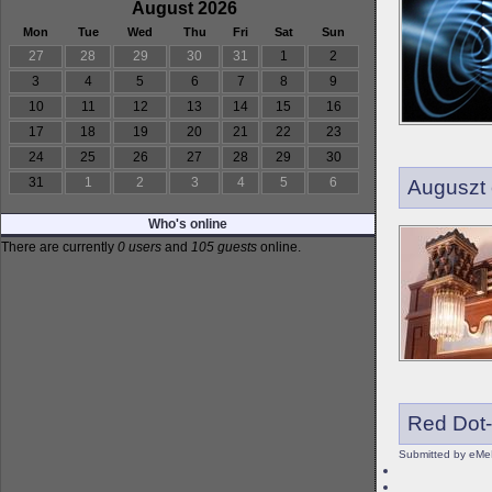
August 2026
Mon
Tue
Wed
Thu
Fri
Sat
Sun
27
28
29
30
31
1
2
3
4
5
6
7
8
9
10
11
12
13
14
15
16
17
18
19
20
21
22
23
24
25
26
27
28
29
30
31
1
2
3
4
5
6
Auguszt
Who's online
There are currently
0 users
and
105 guests
online.
Red Dot-
Submitted by eMe