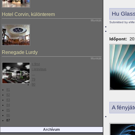
Hu Glas
Hotel Corvin, különterem
Munkák
Submitted by eMe
Időpont:
20
Renegade Lurdy
Munkák
« first
‹ previous
…
79
80
81
82
83
84
A fényjá
85
86
87
Archívum