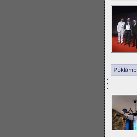
Póklámpa 