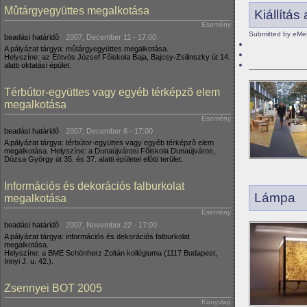
Mûtárgyegyüttes megalkotása
Kiállítá
Esemény
Submitted by eMe
beadási határidõ
2007, December 11 - 17:00
A pályázat tárgya: mûtárgyegyüttes megalkotása.
Helyszíne: az Eötvös József Fõiskola Baja, Bajcsy-Zsilinszky út 14.
alatti oktatási épület.
Térbútor-együttes vagy egyéb térképzõ elem
megalkotása
Esemény
beadási határidõ
2007, December 6 - 17:00
A pályázat tárgya: térbútor-együttes vagy egyéb térképzõ elem
megalkotása. Helyszíne: a Dunaújvárosi Fõiskola Dunaújváros,
Dózsa György út 35. és 37. alatti épületei elõtti terület.
Információs és dekorációs falburkolat
Lámpa
megalkotása
Esemény
beadási határidõ
2007, November 22 - 17:00
A pályázat tárgya: információs és dekorációs falburkolat
megalkotása.
Helyszíne: a BME Schönherz Zoltán kollégiuma (1117 Budapest,
Irinyi J. u. 42.).
Zsennyei BOT 2005
Könyvlap