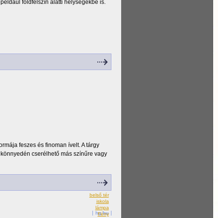
például földfelszín alatti helységekbe is.
mája feszes és finoman ívelt. A tárgy
mez könnyedén cserélhető más színűre vagy
belső tér
iskola
lámpa
hg.hu
Fény