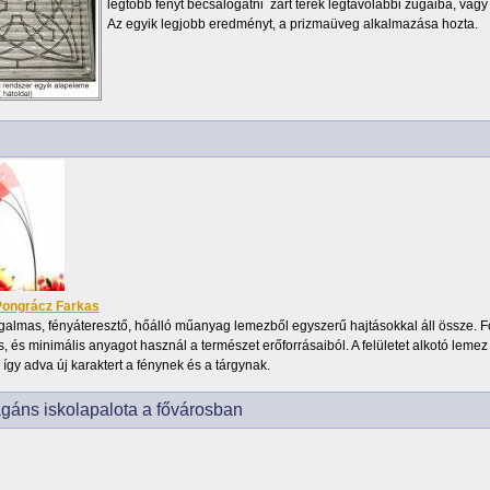
legtöbb fényt becsalogatni zárt terek legtávolabbi zugaiba, vagy 
Az egyik legjobb eredményt, a prizmaüveg alkalmazása hozta.
ongrácz Farkas
almas, fényáteresztő, hőálló műanyag lemezből egyszerű hajtásokkal áll össze. For
s, és minimális anyagot használ a természet erőforrásaiból. A felületet alkotó le
, így adva új karaktert a fénynek és a tárgynak.
gáns iskolapalota a fővárosban