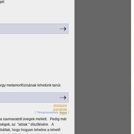
gét
árgy metamorfózisának lehetünk tanúi.
ólomüveg
üvegtégla
Templomablak Anno
Fény
a savmaratott üvegek mellett. Pedig már
ségek, az "ablak " díszítésére. A
óbáltak, hogy hogyan lehetne a lehető