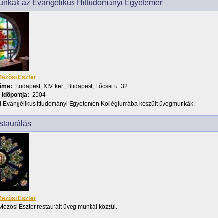
nkák az Evangélikus Hittudományi Egyetemen
ezősi Eszter
címe:
Budapest, XIV. ker., Budapest, Lõcsei u. 32.
 idõpontja:
2004
i Evangélikus ittudományi Egyetemen Kollégiumába készült üvegmunkák.
staurálás
ezősi Eszter
Mezősi Eszter restaurált üveg munkái közzül.