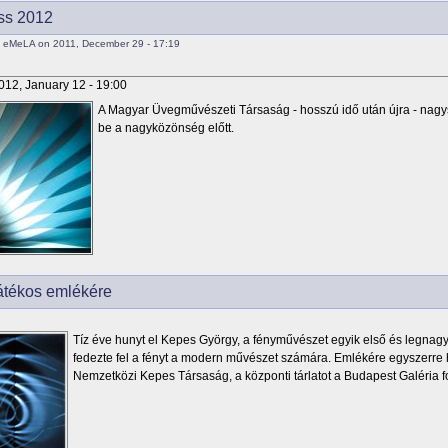
ss 2012
y eMeLA on 2011, December 29 - 17:19
012, January 12 - 19:00
A Magyar Üvegművészeti Társaság - hosszú idő után újra - nagys
be a nagyközönség előtt.
átékos emlékére
Tíz éve hunyt el Kepes György, a fényművészet egyik első és legnag
fedezte fel a fényt a modern művészet számára. Emlékére egyszerre h
Nemzetközi Kepes Társaság, a központi tárlatot a Budapest Galéria f