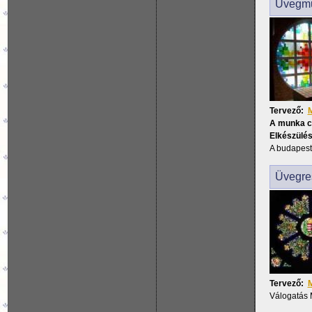
Üvegmu
Tervező:
M
A munka 
Elkészülés
A budapest
Üvegre
Tervező:
M
Válogatás 