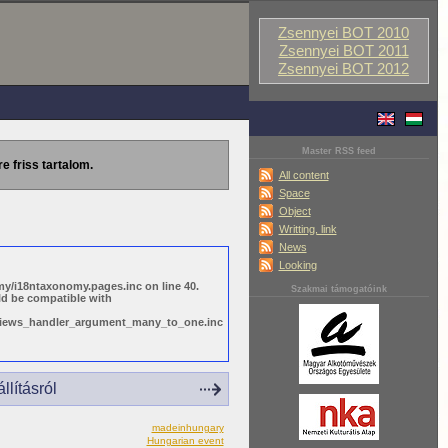
Zsennyei BOT 2010
Zsennyei BOT 2011
Zsennyei BOT 2012
Master RSS feed
re friss tartalom.
All content
Space
Object
Writting, link
News
Looking
y/i18ntaxonomy.pages.inc on line 40.
Szakmai támogatóink
ld be compatible with
s/views_handler_argument_many_to_one.inc
lításról
madeinhungary
Hungarian event