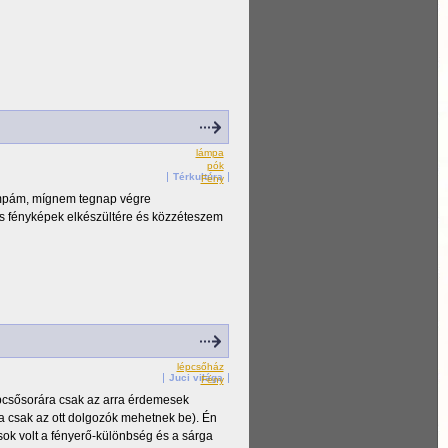
lámpa
pók
Térkultúra
Fény
lámpám, mígnem tegnap végre
is fényképek elkészültére és közzéteszem
lépcsőház
Juci világa
Fény
pcsősorára csak az arra érdemesek
ba csak az ott dolgozók mehetnek be). Én
ok volt a fényerő-különbség és a sárga