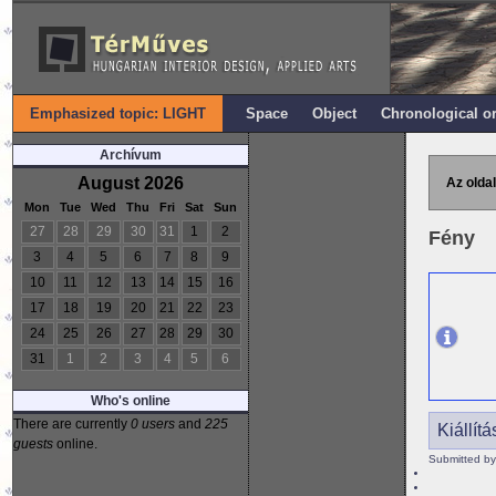
Emphasized topic: LIGHT
Space
Object
Chronological o
Archívum
August 2026
Az oldal
Mon
Tue
Wed
Thu
Fri
Sat
Sun
27
28
29
30
31
1
2
Fény
3
4
5
6
7
8
9
10
11
12
13
14
15
16
17
18
19
20
21
22
23
24
25
26
27
28
29
30
31
1
2
3
4
5
6
Who's online
There are currently
0 users
and
225
Kiállít
guests
online.
Submitted by