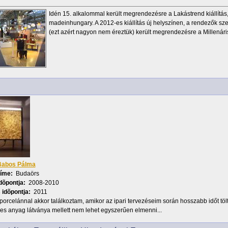
Idén 15. alkalommal került megrendezésre a Lakástrend kiállítás
madeinhungary. A 2012-es kiállítás új helyszínen, a rendezők sze
(ezt azért nagyon nem éreztük) került megrendezésre a Millenár
Babos Pálma
címe:
Budaörs
dõpontja:
2008-2010
 idõpontja:
2011
porcelánnal akkor találkoztam, amikor az ipari tervezéseim során hosszabb időt tö
es anyag látványa mellett nem lehet egyszerűen elmenni...