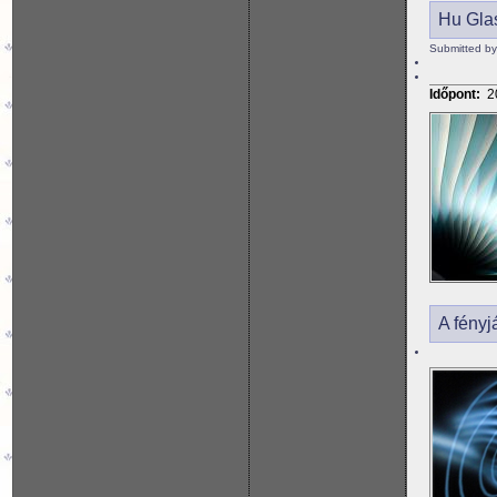
Hu Gla
Submitted b
Időpont:
2
A fényj