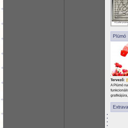
Plümó
Tervező:
P
A Plümó rug
funkcionáli
grafikájúra
Extrava