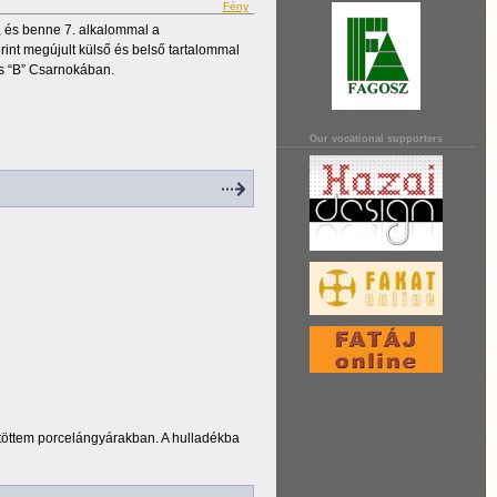
Fény
, és benne 7. alkalommal a
rint megújult külső és belső tartalommal
is “B” Csarnokában.
Our vocational supporters
ltöttem porcelángyárakban. A hulladékba