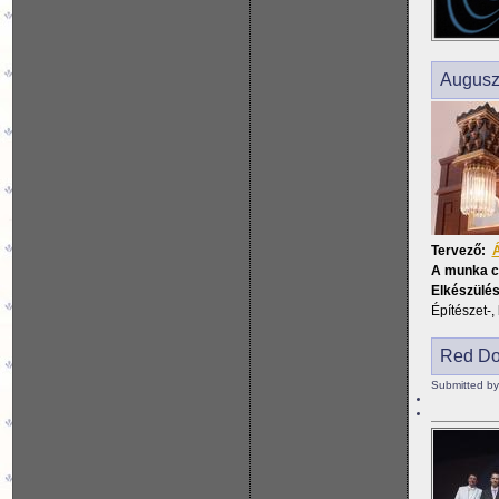
Augusz
Tervező:
Á
A munka 
Elkészülés
Építészet-, 
Red Dot
Submitted by