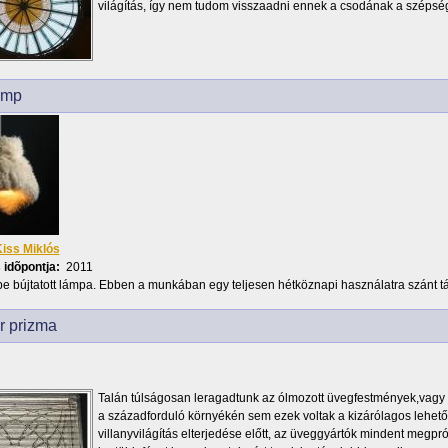
világítás, így nem tudom visszaadni ennek a csodának a szépsé
amp
iss Miklós
 idõpontja:
2011
e bújtatott lámpa. Ebben a munkában egy teljesen hétköznapi használatra szánt t
r prizma
Talán túlságosan leragadtunk az ólmozott üvegfestmények,vagy 
a századforduló környékén sem ezek voltak a kizárólagos lehető
villanyvilágítás elterjedése előtt, az üveggyártók mindent megpr