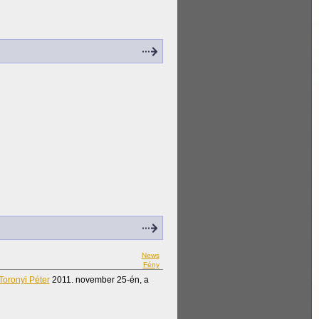
News
Fény
Toronyi Péter
2011. november 25-én, a