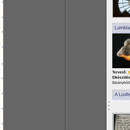
Lambl
Tervező:
K
Elkészülés
Báránybőrb
A Luxfe