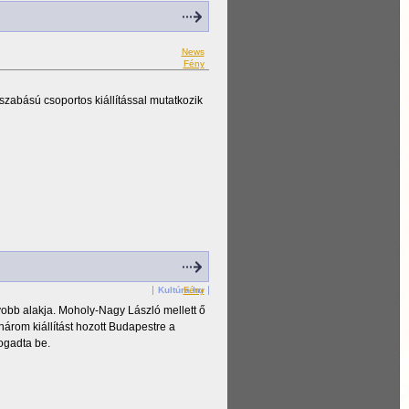
News
Fény
zabású csoportos kiállítással mutatkozik
Kultúra.hu
Fény
yobb alakja. Moholy-Nagy László mellett ő
árom kiállítást hozott Budapestre a
ogadta be.