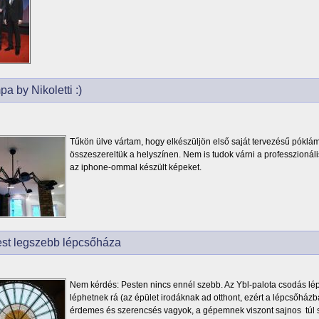
a by Nikoletti :)
Tűkön ülve vártam, hogy elkészüljön első saját tervezésű pók
összeszereltük a helyszínen. Nem is tudok várni a professzionál
az iphone-ommal készült képeket.
st legszebb lépcsőháza
Nem kérdés: Pesten nincs ennél szebb. Az Ybl-palota csodás lé
léphetnek rá (az épület irodáknak ad otthont, ezért a lépcsőház
érdemes és szerencsés vagyok, a gépemnek viszont sajnos túl s