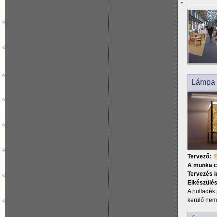
Lámpa
Tervező:
A munka 
Tervezés i
Elkészülés
A hulladék 
kerülő nem