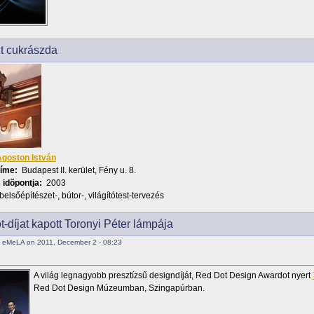
t cukrászda
goston István
címe:
Budapest II. kerület, Fény u. 8.
 idõpontja:
2003
belsőépítészet-, bútor-, világítótest-tervezés
-díjat kapott Toronyi Péter lámpája
 eMeLA on 2011, December 2 - 08:23
A világ legnagyobb presztízsű designdíját, Red Dot Design Awardot nyert
Red Dot Design Múzeumban, Szingapúrban.