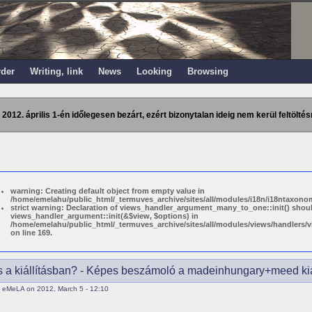
rder
Writing, link
News
Looking
Browsing
 2012. április 1-én időlegesen bezárt, ezért bizonytalan ideig nem kerül feltöltés
warning: Creating default object from empty value in
/home/emelahu/public_html/_termuves_archive/sites/all/modules/i18n/i18ntaxonom
strict warning: Declaration of views_handler_argument_many_to_one::init() shou
views_handler_argument::init(&$view, $options) in
/home/emelahu/public_html/_termuves_archive/sites/all/modules/views/handler
on line 169.
ás a kiállításban? - Képes beszámoló a madeinhungary+meed kiál
 eMeLA on 2012, March 5 - 12:10