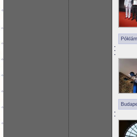
Póklámp
Budape