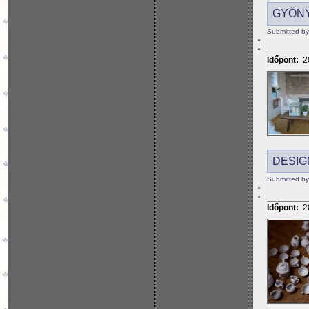
GYÖNY
Submitted by
Időpont:
2
DESIG
Submitted by
Időpont:
2