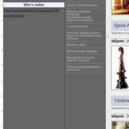
Who's online
meed + madeinhungary
There are currently
0 users
and
250
Izgalmas pályázati
lehetőség
guests
online.
belsőépítészeknek,
enteriőrtervezőknek
Sprok A
A jövő konyhája
Submitted b
A kortárs magyar kultúra
képző- és Iparművészeinek
kiállítása
Időpont:
2
Hu Glass 2012
Otthon Design Pályázat
Megnyitotta kapuit az
Ajándék Terminál
Fiatal tervezőket támogat a
Coninvest
Térélmé
Submitted by
Időpont:
2