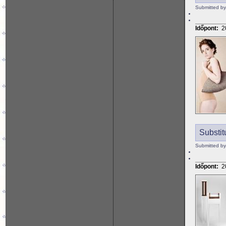
Submitted by
Időpont:
2
Substit
Submitted by
Időpont:
2