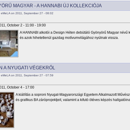
ÖRŰ MAGYAR - A HANNABI ÚJ KOLLEKCIÓJA
 eMeLA on 2011, September 27 - 08:02
011, October 2 -
11:00
-
19:00
A HANNABI alkotói a Design Héten debütáló Gyönyörű Magyar névű ko
és azok hihetetlenül gazdag motívumvilágához nyúlnak vissza.
N A NYUGATI VÉGEKRŐL
 eMeLA on 2011, September 27 - 07:59
011, October 4 - 17:00
A kiállítás a soproni Nyugat-Magyarországi Egyetem Alkalmazott Művésze
és grafikus BA záróprojektjeit, valamint a kifutó ötéves képzés hallgatóin