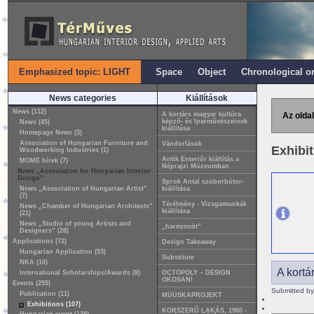
Emphasized topic: LIGHT
Space
Object
Chronological o
News categories
Kiállítások
News (112)
A kortárs magyar kultúra
Az oldal
képző- és Iparművészeinek
News (45)
kiállítása
Homepage News (3)
Association of Hungarian Furniture and
Vándorlások
Exhibi
Woodworking Industries (1)
Antik Enteriőr kiállítás a
MOME hírek (7)
Néprajzi Múzeumban
News „Association for Hungarian Interior
Design”
Sprok Antal szoborbútor-
News „Association of Hungarian Artist”
kiállítása
(7)
Térélmény - Vizsgamunkák
News „Chamber of Hungarian Architects”
kiállítása
(21)
News „Studio of young Artists and
„harmincöt”
Designers” (28)
Applications (72)
Design Takeaway
Hungarian Application (53)
Substitute
NKA (10)
A kortá
International Scholarships/Awards (8)
OCTOPOLY – DESIGN
OKOSAN!
Events (255)
Submitted by
Publication (11)
MÜÜSKAPROJEKT
Exhibitions (107)
KORSZERŰ LAKÁS, 1960 -