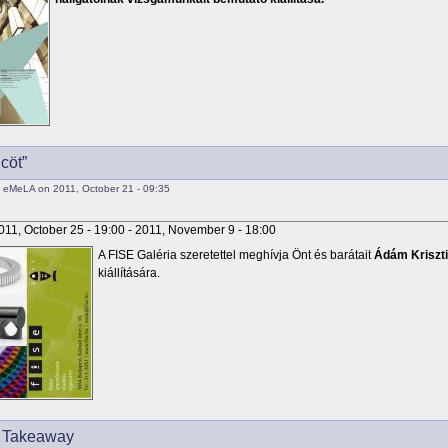
cöt”
 eMeLA on 2011, October 21 - 09:35
011, October 25 - 19:00
-
2011, November 9 - 18:00
A FISE Galéria szeretettel meghívja Önt és barátait
Ádám Kriszt
kiállítására.
 Takeaway