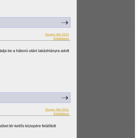
Design Hét 2011
Exhibitions
tatja be a háború utáni lakáshiányra adott
Design Hét 2011
Exhibitions
et tér kellős közepére felállított