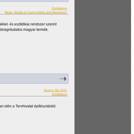
Exhibitions
News „Studio of young Artists and Designers”
élet- és esztétikai rendszer szerint
 designtudatos magyar termék.
Design Hét 2011
Exhibitions
 idén a Tervhivatal építészstúdió