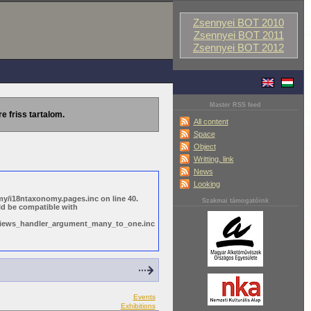
Zsennyei BOT 2010
Zsennyei BOT 2011
Zsennyei BOT 2012
Master RSS feed
re friss tartalom.
All content
Space
Object
Writting, link
News
Looking
y/i18ntaxonomy.pages.inc on line 40.
Szakmai támogatóink
ld be compatible with
s/views_handler_argument_many_to_one.inc
Events
Exhibitions