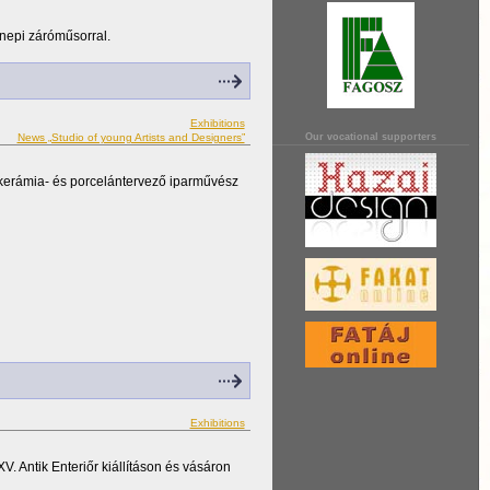
nnepi záróműsorral.
Exhibitions
Our vocational supporters
News „Studio of young Artists and Designers”
a kerámia- és porcelántervező iparművész
Exhibitions
V. Antik Enteriőr kiállításon és vásáron