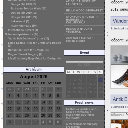
Hungarian event (129)
AZ ÓBUDAI KÍSÉRLETI
Időpont:
2
Design Hét 2008 (2)
LAKÓTELEP
Budapest Design Week (12)
2012. januá
HELLO WOOD @BUDAPEST
Design Hét 2010 (16)
GYÖNYÖRŰ MAGYAR - A
Design Hét 2011 (24)
HANNABI ÚJ
Vándor
Lakástrend (8)
KOLLEKCIÓJA
madeinhungary (10)
Submitted by
DESIGN A NYUGATI
International Events (4)
VÉGEKRŐL
Scholarships/Awards (37)
2500 WATT kiállítás +
"Az év belsőépítésze" price (10)
Időpont:
2
design brunch
Lajos Kozma Prize for Crafts and Design
(5)
Hungarian Prize for Design (10)
Event
Magyar Termék Nagydíj (2)
László Moholy-Nagy Prize for Design (9)
«
August
»
Archívum
M
T
W
T
F
S
S
August 2026
1
2
3
4
5
6
7
8
9
Mon
Tue
Wed
Thu
Fri
Sat
Sun
10
11
12
13
14
15
16
17
18
19
20
21
22
23
27
28
29
30
31
1
2
24
25
26
27
28
29
30
3
4
5
6
7
8
9
31
Antik E
10
11
12
13
14
15
16
Fresh news
Submitted by
17
18
19
20
21
22
23
Kiállítás a kiállításban? -
Képes beszámoló a
Időpont:
2
24
25
26
27
28
29
30
madeinhungary+meed
kiállításról
31
1
2
3
4
5
6
A meed+madeinhungary
programjai