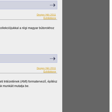
Design Hét 2011
Exhibitions
llekciójukkal a régi magyar bútorokhoz
Design Hét 2011
Exhibitions
ti Intézetének (AMI) formatervező, építész
ak munkáit mutatja be.