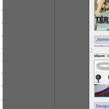
„harmin
Submitted by
Időpont:
2
Design