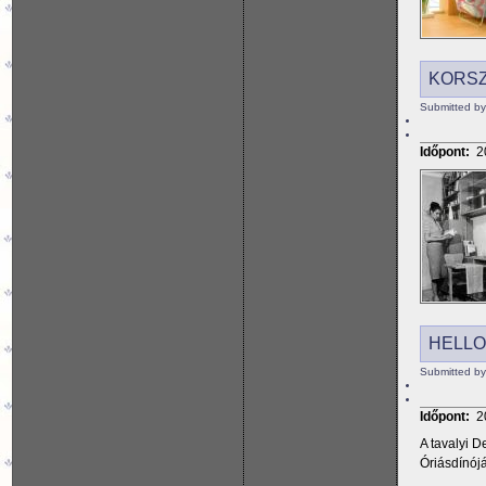
KORSZ
Submitted by
Időpont:
2
HELL
Submitted by
Időpont:
2
A tavalyi D
Óriásdínójá