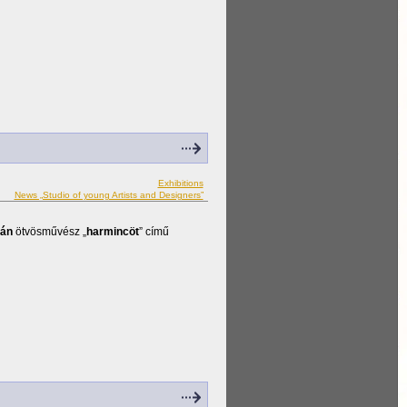
Exhibitions
News „Studio of young Artists and Designers”
ián
ötvösművész „
harmincöt
” című