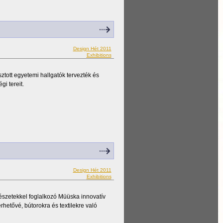
Design Hét 2011
Exhibitions
ott egyetemi hallgatók tervezték és
i tereit.
Design Hét 2011
Exhibitions
vészetekkel foglalkozó Müüska innovatív
hetővé, bútorokra és textilekre való