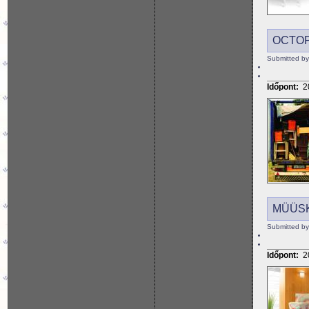
OCTOP
Submitted by
Időpont:
2
MÜÜS
Submitted by
Időpont:
2