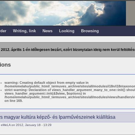
rder
Writing, link
News
Looking
Browsing
 2012. április 1-én időlegesen bezárt, ezért bizonytalan ideig nem kerül feltöltés
tions
warning: Creating default object from empty value in
/home/emelahu/public_html/_termuves_archive/sites/all/modules/i18n/i18ntaxonom
strict warning: Declaration of views_handler_argument_many_to_one::init() shou
views_handler_argument::init(&$view, $options) in
/home/emelahu/public_html/_termuves_archive/sites/all/modules/views/handler
on line 169.
rs magyar kultúra képző- és Iparművészeinek kiállítása
 eMeLA on 2012, January 18 - 13:29