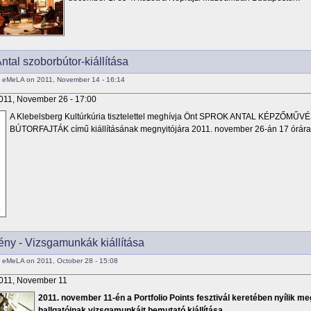
ntal szoborbútor-kiállítása
y eMeLA on 2011, November 14 - 16:14
011, November 26 - 17:00
A Klebelsberg Kultúrkúria tisztelettel meghívja Önt SPROK ANTAL KÉPZŐM
BÚTORFAJTÁK című kiállításának megnyitójára 2011. november 26-án 17 órára
ny - Vizsgamunkák kiállítása
 eMeLA on 2011, October 28 - 15:08
011, November 11
2011. november 11-én a Portfolio Points fesztivál keretében nyílik 
hallgatóinak vizsgamunkáit bemutató kiállítása.