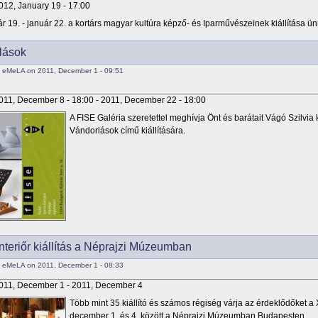
012, January 19 - 17:00
r 19. - január 22. a kortárs magyar kultúra képző- és Iparművészeinek kiállítása ü
lások
 eMeLA on 2011, December 1 - 09:51
011, December 8 - 18:00
-
2011, December 22 - 18:00
A FISE Galéria szeretettel meghívja Önt és barátait Vágó Szilvi
Vándorlások című kiállítására.
nteriőr kiállítás a Néprajzi Múzeumban
 eMeLA on 2011, December 1 - 08:33
011, December 1
-
2011, December 4
Több mint 35 kiállító és számos régiség várja az érdeklődőket a X
december 1. és 4. között a Néprajzi Múzeumban Budapesten.