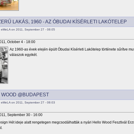
ERŰ LAKÁS, 1960 - AZ ÓBUDAI KÍSÉRLETI LAKÓTELEP
 eMeLA on 2011, September 27 - 08:05
011, October 4 - 18:00
Az 1960-as évek elején épült Óbudai Kísérleti Lakótelep története sűrítve mu
válaszok egyikét.
O WOOD @BUDAPEST
 eMeLA on 2011, September 27 - 08:03
011, September 30 - 16:00
esign Hét ideje alatt rengetegen megcsodálhatták a nyári Hello Wood Fesztivál Erzséb
t.