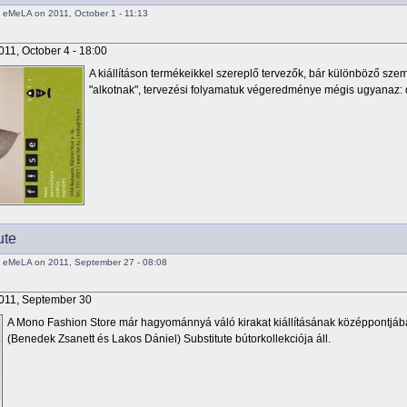
 eMeLA on 2011, October 1 - 11:13
011, October 4 - 18:00
A kiállításon termékeikkel szereplő tervezők, bár különböző szeml
"alkotnak", tervezési folyamatuk végeredménye mégis ugyanaz:
ute
 eMeLA on 2011, September 27 - 08:08
011, September 30
A Mono Fashion Store már hagyománnyá váló kirakat kiállításának középpontjában
(Benedek Zsanett és Lakos Dániel) Substitute bútorkollekciója áll.