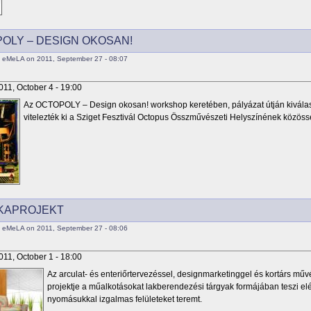
OLY – DESIGN OKOSAN!
 eMeLA on 2011, September 27 - 08:07
011, October 4 - 19:00
Az OCTOPOLY – Design okosan! workshop keretében, pályázat útján kiválaszt
vitelezték ki a Sziget Fesztivál Octopus Összművészeti Helyszínének közösség
KAPROJEKT
 eMeLA on 2011, September 27 - 08:06
011, October 1 - 18:00
Az arculat- és enteriőrtervezéssel, designmarketinggel és kortárs mű
projektje a műalkotásokat lakberendezési tárgyak formájában teszi elér
nyomásukkal izgalmas felületeket teremt.