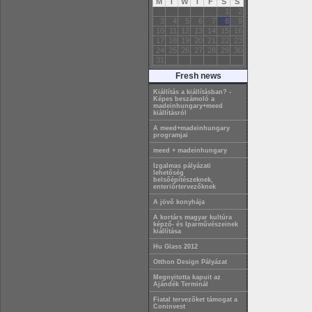
M
T
W
T
F
S
S
1
2
3
4
5
6
7
8
9
10
11
12
13
14
15
16
17
18
19
20
21
22
23
24
25
26
27
28
29
30
31
Fresh news
Kiállítás a kiállításban? -
Képes beszámoló a
madeinhungary+meed
kiállításról
A meed+madeinhungary
programjai
meed + madeinhungary
Izgalmas pályázati
lehetőség
belsőépítészeknek,
enteriőrtervezőknek
A jövő konyhája
A kortárs magyar kultúra
képző- és Iparművészeinek
kiállítása
Hu Glass 2012
Otthon Design Pályázat
Megnyitotta kapuit az
Ajándék Terminál
Fiatal tervezőket támogat a
Coninvest