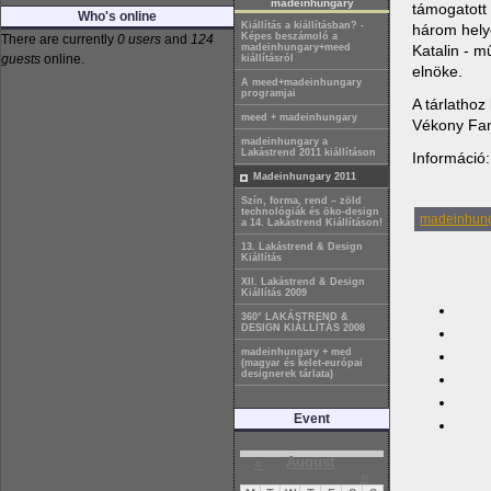
madeinhungary
támogatott
Who's online
Kiállítás a kiállításban? -
három helye
Képes beszámoló a
There are currently
0 users
and
124
madeinhungary+meed
Katalin - m
guests
online.
kiállításról
elnöke.
A meed+madeinhungary
programjai
A tárlatho
meed + madeinhungary
Vékony Fan
madeinhungary a
Lakástrend 2011 kiállításon
Információ:
Madeinhungary 2011
Szín, forma, rend – zöld
technológiák és öko-design
madeinhung
a 14. Lakástrend Kiállításon!
13. Lakástrend & Design
Kiállítás
XII. Lakástrend & Design
Kiállítás 2009
360° LAKÁSTREND &
DESIGN KIÁLLÍTÁS 2008
madeinhungary + med
(magyar és kelet-európai
designerek tárlata)
Event
«
August
»