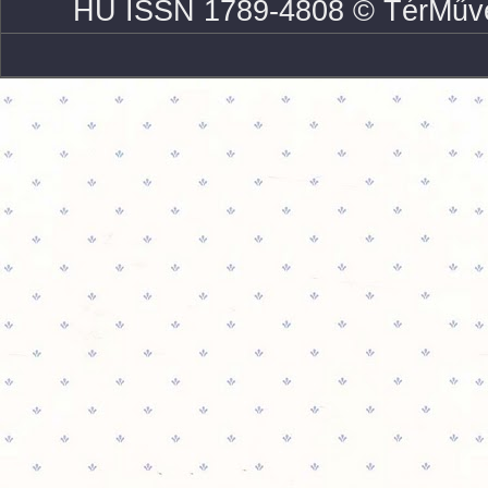
HU ISSN 1789-4808 © TérMűve