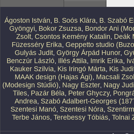
Ágoston István
,
B. Soós Klára
,
B. Szabó E
Gyöngyi
,
Bokor Zsuzsa
,
Bondor Ani (Mod
Zsolt
,
Csontos Kemény Katalin
,
Deák 
Füzesséry Erika
,
Geppetto studio (Buzo
Gulyás Judit
,
György Árpád Hunor
,
Gy
Benczúr László
,
Illés Attila
,
Imrik Erika
,
Iv
Kauker Szilvia
,
Kis Iringó Márta
,
Kis Judi
MAAK design (Hajas Ági)
,
Macsali Zsol
(Modesign Stúdió)
,
Nagy Eszter
,
Nagy Judi
Tiles
,
Pazár Béla
,
Peter Ghyczy
,
Pongr
Andrea
,
Szabó Adalbert-Georges (187
Szentesi Manó
,
Szentesi Nóra
,
Szentirm
Terbe János
,
Terebessy Tóbiás
,
Tolnai 