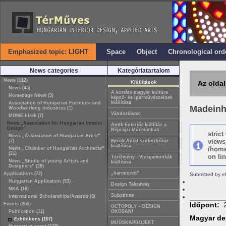
Emphasized topic: LIGHT
Space
Object
Chronological ord
News categories
Kategóriatartalom
News (112)
Kiállítások
Az oldal
News (45)
A kortárs magyar kultúra
Homepage News (3)
képző- és Iparművészeinek
kiállítása
Association of Hungarian Furniture and
Madeinh
Woodworking Industries (1)
Vándorlások
MOME hírek (7)
News „Association for Hungarian Interior
Antik Enteriőr kiállítás a
Design”
Néprajzi Múzeumban
stric
News „Association of Hungarian Artist”
views
(7)
Sprok Antal szoborbútor-
kiállítása
/home
News „Chamber of Hungarian Architects”
(21)
on lin
Térélmény - Vizsgamunkák
News „Studio of young Artists and
kiállítása
Designers” (28)
„harmincöt”
Applications (72)
Submitted by e
Hungarian Application (53)
Design Takeaway
NKA (10)
Substitute
International Scholarships/Awards (8)
Időpont:
Events (255)
OCTOPOLY – DESIGN
Publication (11)
OKOSAN!
Magyar des
Exhibitions (107)
MÜÜSKAPROJEKT