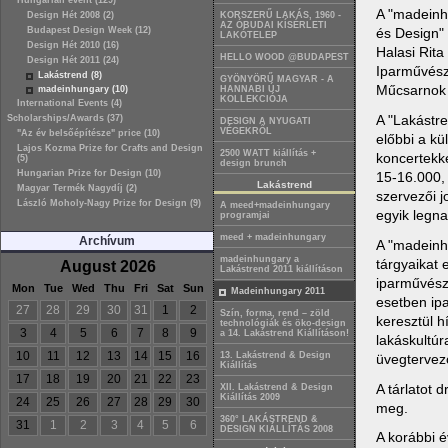
Hungarian event (129)
A "madeinh
Design Hét 2008 (2)
KORSZERŰ LAKÁS, 1960 -
AZ ÓBUDAI KÍSÉRLETI
és Design" 
Budapest Design Week (12)
LAKÓTELEP
Design Hét 2010 (16)
Halasi Rita
HELLO WOOD @BUDAPEST
Design Hét 2011 (24)
Iparművész
Lakástrend (8)
GYÖNYÖRŰ MAGYAR - A
Műcsarnok m
madeinhungary (10)
HANNABI ÚJ
KOLLEKCIÓJA
International Events (4)
A "Lakástre
Scholarships/Awards (37)
DESIGN A NYUGATI
VÉGEKRŐL
"Az év belsőépítésze" price (10)
előbbi a kü
Lajos Kozma Prize for Crafts and Design
2500 WATT kiállítás +
koncertekke
(5)
design brunch
Hungarian Prize for Design (10)
15-16.000, 
Lakástrend
Magyar Termék Nagydíj (2)
szervezői 
László Moholy-Nagy Prize for Design (9)
A meed+madeinhungary
egyik legna
programjai
meed + madeinhungary
Archívum
A "madeinhu
madeinhungary a
tárgyaikat 
August 2026
Lakástrend 2011 kiállításon
iparművésze
Mon
Tue
Wed
Thu
Fri
Sat
Sun
Madeinhungary 2011
esetben ipa
27
28
29
30
31
1
2
Szín, forma, rend – zöld
keresztül h
technológiák és öko-design
3
4
5
6
7
8
9
a 14. Lakástrend Kiállításon!
lakáskultúr
10
11
12
13
14
15
16
13. Lakástrend & Design
üvegtervező
Kiállítás
17
18
19
20
21
22
23
A tárlatot 
XII. Lakástrend & Design
Kiállítás 2009
24
25
26
27
28
29
30
meg.
360° LAKÁSTREND &
31
1
2
3
4
5
6
DESIGN KIÁLLÍTÁS 2008
A korábbi é