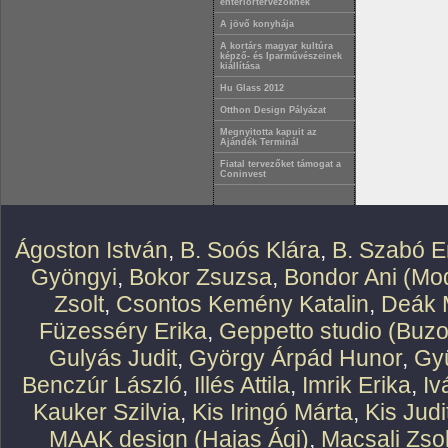
enteriőrtervezőknek
A jövő konyhája
A kortárs magyar kultúra
képző- és Iparművészeinek
kiállítása
Hu Glass 2012
Otthon Design Pályázat
Megnyitotta kapuit az
Ajándék Terminál
Fiatal tervezőket támogat a
Coninvest
Ágoston István
,
B. Soós Klára
,
B. Szabó E
Gyöngyi
,
Bokor Zsuzsa
,
Bondor Ani (Mod
Zsolt
,
Csontos Kemény Katalin
,
Deák 
Füzesséry Erika
,
Geppetto studio (Buzo
Gulyás Judit
,
György Árpád Hunor
,
Gy
Benczúr László
,
Illés Attila
,
Imrik Erika
,
Iv
Kauker Szilvia
,
Kis Iringó Márta
,
Kis Judi
MAAK design (Hajas Ági)
,
Macsali Zsol