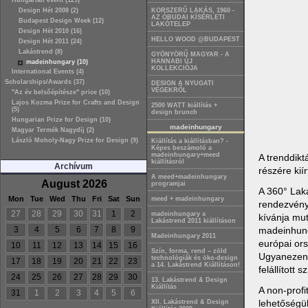
Hungarian event (129)
Design Hét 2008 (2)
KORSZERŰ LAKÁS, 1960 -
AZ ÓBUDAI KÍSÉRLETI
Budapest Design Week (12)
LAKÓTELEP
Design Hét 2010 (16)
HELLO WOOD @BUDAPEST
Design Hét 2011 (24)
Lakástrend (8)
GYÖNYÖRŰ MAGYAR - A
HANNABI ÚJ
madeinhungary (10)
KOLLEKCIÓJA
International Events (4)
Scholarships/Awards (37)
DESIGN A NYUGATI
VÉGEKRŐL
"Az év belsőépítésze" price (10)
Lajos Kozma Prize for Crafts and Design
2500 WATT kiállítás +
(5)
design brunch
Hungarian Prize for Design (10)
madeinhungary
Magyar Termék Nagydíj (2)
László Moholy-Nagy Prize for Design (9)
Kiállítás a kiállításban? -
Képes beszámoló a
madeinhungary+meed
A trenddikt
kiállításról
Archívum
részére kií
A meed+madeinhungary
August 2026
programjai
A 360° Laká
Mon
Tue
Wed
Thu
Fri
Sat
Sun
meed + madeinhungary
rendezvényé
27
28
29
30
31
1
2
madeinhungary a
kívánja mut
Lakástrend 2011 kiállításon
madeinhunga
3
4
5
6
7
8
9
Madeinhungary 2011
európai ors
10
11
12
13
14
15
16
Szín, forma, rend – zöld
Ugyanezen a
technológiák és öko-design
17
18
19
20
21
22
23
a 14. Lakástrend Kiállításon!
felállított 
24
25
26
27
28
29
30
13. Lakástrend & Design
Kiállítás
A non-profi
31
1
2
3
4
5
6
lehetőségü
XII. Lakástrend & Design