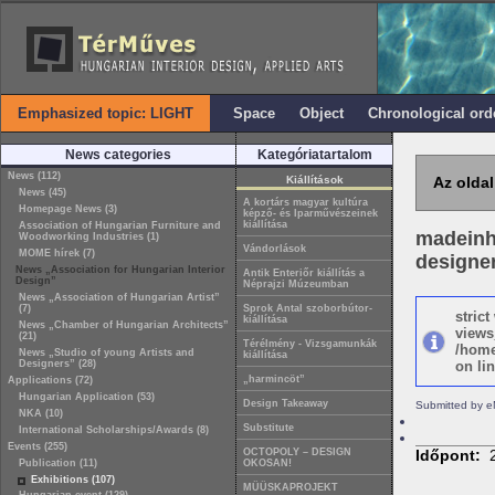
Emphasized topic: LIGHT
Space
Object
Chronological ord
News categories
Kategóriatartalom
News (112)
Kiállítások
Az oldal
News (45)
A kortárs magyar kultúra
Homepage News (3)
képző- és Iparművészeinek
kiállítása
Association of Hungarian Furniture and
madeinh
Woodworking Industries (1)
Vándorlások
MOME hírek (7)
designer
News „Association for Hungarian Interior
Antik Enteriőr kiállítás a
Design”
Néprajzi Múzeumban
News „Association of Hungarian Artist”
(7)
Sprok Antal szoborbútor-
stric
kiállítása
News „Chamber of Hungarian Architects”
views
(21)
Térélmény - Vizsgamunkák
/home
News „Studio of young Artists and
kiállítása
Designers” (28)
on lin
„harmincöt”
Applications (72)
Hungarian Application (53)
Design Takeaway
Submitted by e
NKA (10)
Substitute
International Scholarships/Awards (8)
Events (255)
OCTOPOLY – DESIGN
Időpont:
Publication (11)
OKOSAN!
Exhibitions (107)
MÜÜSKAPROJEKT