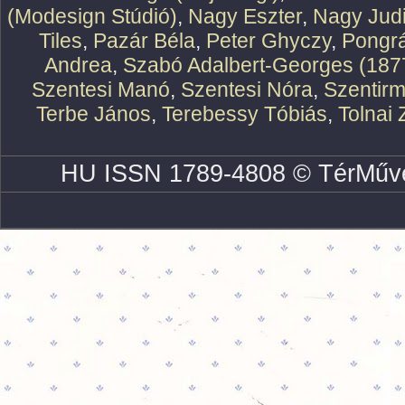
(Modesign Stúdió)
,
Nagy Eszter
,
Nagy Judi
Tiles
,
Pazár Béla
,
Peter Ghyczy
,
Pongr
Andrea
,
Szabó Adalbert-Georges (187
Szentesi Manó
,
Szentesi Nóra
,
Szentirm
Terbe János
,
Terebessy Tóbiás
,
Tolnai 
HU ISSN 1789-4808 © TérMűve