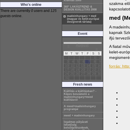
Kiállítás 2009
szakma előt
Who's online
360° LAKÁSTREND &
kapcsolato
DESIGN KIÁLLÍTÁS 2008
There are currently
0 users
and
125
guests
online.
madeinhungary + med
med (Me
(magyar és kelet-európai
designerek tárlata)
A madeinhu
kapnak Szlo
Event
ifjú tervez
«
August
A fiatal mű
»
kelet-európ
M
T
W
T
F
S
S
megismeré
1
2
3
4
5
6
7
8
9
10
11
12
13
14
15
16
forrás:
htt
17
18
19
20
21
22
23
24
25
26
27
28
29
30
31
Fresh news
Kiállítás a kiállításban? -
Képes beszámoló a
madeinhungary+meed
kiállításról
A meed+madeinhungary
programjai
meed + madeinhungary
Izgalmas pályázati
lehetőség
belsőépítészeknek,