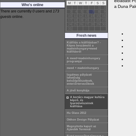
előadást P
M
T
W
T
F
S
S
Who's online
a Duna Pal
1
2
There are currently
0 users
and
173
3
4
5
6
7
8
9
10
11
12
13
14
15
16
guests
online.
17
18
19
20
21
22
23
24
25
26
27
28
29
30
31
Fresh news
Kiállítás a kiállításban? -
Képes beszámoló a
madeinhungary+meed
kiállításról
A meed+madeinhungary
programjai
meed + madeinhungary
Izgalmas pályázati
lehetőség
belsőépítészeknek,
enteriőrtervezőknek
A jövő konyhája
A kortárs magyar kultúra
képző- és
Iparművészeinek
kiállítása
Hu Glass 2012
Otthon Design Pályázat
Megnyitotta kapuit az
Ajándék Terminál