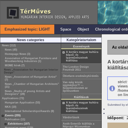
Emphasized topic: LIGHT
Space
Object
Chronological ord
News categories
Kategóriatartalom
News (112)
Események
Az oldal
News (45)
A kortárs magyar kultúra
Homepage News (3)
képző- és
Iparművészeinek
Association of Hungarian Furniture and
A kortár
kiállítása
Woodworking Industries (1)
MOME hírek (7)
kiállítás
The London Design
News „Association for Hungarian Interior
Fesztivál 2011
Design”
Ötletfarm eredményhírdetés
News „Association of Hungarian Artist”
(7)
stric
Van még közük
News „Chamber of Hungarian Architects”
egymáshoz?! —
views
(21)
Szépművészetek az
/home
építészetben
News „Studio of young Artists and
Designers” (28)
on lin
Kiállítások
Applications (72)
Hungarian Application (53)
A kortárs magyar kultúra
Submitted by e
képző- és
NKA (10)
Iparművészeinek
International Scholarships/Awards (8)
kiállítása
Events (255)
Időpont:
Vándorlások
Publication (11)
Exhibitions (107)
Antik Enteriőr kiállítás a
Néprajzi Múzeumban
Hungarian event (129)