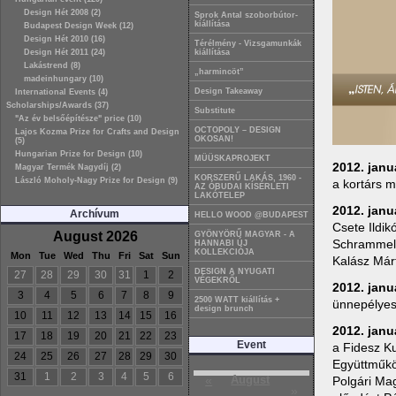
Design Hét 2008 (2)
Sprok Antal szoborbútor-
kiállítása
Budapest Design Week (12)
Design Hét 2010 (16)
Térélmény - Vizsgamunkák
Design Hét 2011 (24)
kiállítása
Lakástrend (8)
„harmincöt”
madeinhungary (10)
Design Takeaway
International Events (4)
Scholarships/Awards (37)
Substitute
"Az év belsőépítésze" price (10)
OCTOPOLY – DESIGN
Lajos Kozma Prize for Crafts and Design
OKOSAN!
(5)
Hungarian Prize for Design (10)
MÜÜSKAPROJEKT
2012. januá
Magyar Termék Nagydíj (2)
KORSZERŰ LAKÁS, 1960 -
László Moholy-Nagy Prize for Design (9)
a kortárs m
AZ ÓBUDAI KÍSÉRLETI
LAKÓTELEP
2012. janu
Archívum
HELLO WOOD @BUDAPEST
Csete Ildik
August 2026
GYÖNYÖRŰ MAGYAR - A
Schrammel I
HANNABI ÚJ
KOLLEKCIÓJA
Mon
Tue
Wed
Thu
Fri
Sat
Sun
Kalász Már
DESIGN A NYUGATI
27
28
29
30
31
1
2
VÉGEKRŐL
2012. janu
3
4
5
6
7
8
9
2500 WATT kiállítás +
ünnepélyes 
design brunch
10
11
12
13
14
15
16
2012. janu
17
18
19
20
21
22
23
Event
a Fidesz Ku
24
25
26
27
28
29
30
Együttműkö
31
1
2
3
4
5
6
«
August
Polgári Ma
»