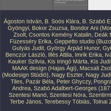
Fiatal tervezőket támogat a
Coninvest
Ágoston István
,
B. Soós Klára
,
B. Szabó E
Gyöngyi
,
Bokor Zsuzsa
,
Bondor Ani (Mod
Zsolt
,
Csontos Kemény Katalin
,
Deák 
Füzesséry Erika
,
Geppetto studio (Buzo
Gulyás Judit
,
György Árpád Hunor
,
Gy
Benczúr László
,
Illés Attila
,
Imrik Erika
,
Iv
Kauker Szilvia
,
Kis Iringó Márta
,
Kis Judi
MAAK design (Hajas Ági)
,
Macsali Zsol
(Modesign Stúdió)
,
Nagy Eszter
,
Nagy Judi
Tiles
,
Pazár Béla
,
Peter Ghyczy
,
Pongr
Andrea
,
Szabó Adalbert-Georges (187
Szentesi Manó
,
Szentesi Nóra
,
Szentirm
Terbe János
,
Terebessy Tóbiás
,
Tolnai 