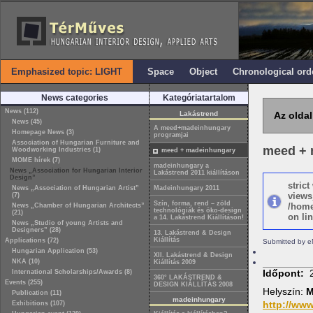
Emphasized topic: LIGHT
Space
Object
Chronological ord
News categories
Kategóriatartalom
News (112)
Lakástrend
Az oldal
News (45)
A meed+madeinhungary
Homepage News (3)
programjai
Association of Hungarian Furniture and
meed + 
Woodworking Industries (1)
meed + madeinhungary
MOME hírek (7)
madeinhungary a
News „Association for Hungarian Interior
Lakástrend 2011 kiállításon
Design”
stric
News „Association of Hungarian Artist”
Madeinhungary 2011
views
(7)
Szín, forma, rend – zöld
/home
News „Chamber of Hungarian Architects”
technológiák és öko-design
(21)
on lin
a 14. Lakástrend Kiállításon!
News „Studio of young Artists and
Designers” (28)
13. Lakástrend & Design
Kiállítás
Applications (72)
Submitted by e
Hungarian Application (53)
XII. Lakástrend & Design
NKA (10)
Kiállítás 2009
Időpont:
International Scholarships/Awards (8)
360° LAKÁSTREND &
Events (255)
DESIGN KIÁLLÍTÁS 2008
Helyszín:
M
Publication (11)
madeinhungary
http://ww
Exhibitions (107)