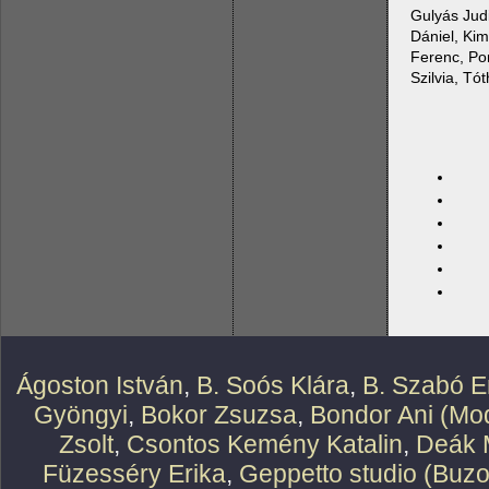
Gulyás Judi
Dániel, Kim
Ferenc, Po
Szilvia, Tó
Ágoston István
,
B. Soós Klára
,
B. Szabó E
Gyöngyi
,
Bokor Zsuzsa
,
Bondor Ani (Mod
Zsolt
,
Csontos Kemény Katalin
,
Deák 
Füzesséry Erika
,
Geppetto studio (Buzo