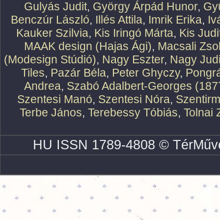
Gulyás Judit
,
György Árpád Hunor
,
Gy
Benczúr László
,
Illés Attila
,
Imrik Erika
,
Iv
Kauker Szilvia
,
Kis Iringó Márta
,
Kis Judi
MAAK design (Hajas Ági)
,
Macsali Zsol
(Modesign Stúdió)
,
Nagy Eszter
,
Nagy Judi
Tiles
,
Pazár Béla
,
Peter Ghyczy
,
Pongr
Andrea
,
Szabó Adalbert-Georges (187
Szentesi Manó
,
Szentesi Nóra
,
Szentirm
Terbe János
,
Terebessy Tóbiás
,
Tolnai 
HU ISSN 1789-4808 © TérMűve