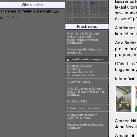
kisszériás 
3
4
5
6
7
8
9
Who's online
lakáskultur
10
11
12
13
14
15
16
There are currently
0 users
and
118
17
18
19
20
21
22
23
stb - munká
24
25
26
27
28
29
30
guests
online.
ékszere” pá
31
Fresh news
A tárlathoz
keretében 
Kiállítás a kiállításban? -
Képes beszámoló a
madeinhungary+meed
Az előadáss
kiállításról
prezentáció
A meed+madeinhungary
programjai
programjáró
meed + madeinhungary
Góbi Rita t
Izgalmas pályázati
hagyománya
lehetőség
belsőépítészeknek,
enteriőrtervezőknek
Információ:
A jövő konyhája
A kortárs magyar kultúra
képző- és Iparművészeinek
kiállítása
Hu Glass 2012
Otthon Design Pályázat
Megnyitotta kapuit az
Ajándék Terminál
A meed kiál
Fiatal tervezőket támogat a
Jana Novak
Coninvest
A madeinhun