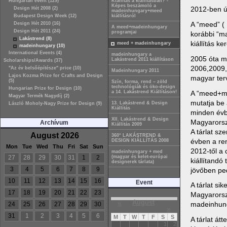
Hungarian event (129)
Kiállítás a kiállításban? -
Képes beszámoló a
2012-ben új
Design Hét 2008 (2)
madeinhungary+meed
Budapest Design Week (12)
kiállításról
A “meed” (
Design Hét 2010 (16)
A meed+madeinhungary
Design Hét 2011 (24)
programjai
korábbi “m
Lakástrend (8)
kiállítás k
meed + madeinhungary
madeinhungary (10)
International Events (4)
madeinhungary a
2005 óta m
Lakástrend 2011 kiállításon
Scholarships/Awards (37)
2006,2009, 
"Az év belsőépítésze" price (10)
Madeinhungary 2011
Lajos Kozma Prize for Crafts and Design
magyar ter
(5)
Szín, forma, rend – zöld
technológiák és öko-design
Hungarian Prize for Design (10)
A “meed+ma
a 14. Lakástrend Kiállításon!
Magyar Termék Nagydíj (2)
mutatja be 
13. Lakástrend & Design
László Moholy-Nagy Prize for Design (9)
Kiállítás
minden évbe
XII. Lakástrend & Design
Magyarorsz
Archívum
Kiállítás 2009
A tárlat s
August 2026
360° LAKÁSTREND &
évben a re
DESIGN KIÁLLÍTÁS 2008
Mon
Tue
Wed
Thu
Fri
Sat
Sun
2012-től a
madeinhungary + med
27
28
29
30
31
1
2
(magyar és kelet-európai
kiállítandó
designerek tárlata)
3
4
5
6
7
8
9
jövőben ped
10
11
12
13
14
15
16
Event
A tárlat si
17
18
19
20
21
22
23
Magyarorsz
«
August
madeinhunga
24
25
26
27
28
29
30
»
31
1
2
3
4
5
6
M
T
W
T
F
S
S
A tárlat át
1
2