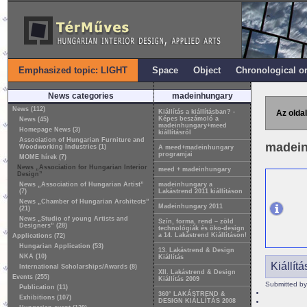
Emphasized topic: LIGHT
Space
Object
Chronological o
News categories
madeinhungary
News (112)
Kiállítás a kiállításban? -
Az oldal
Képes beszámoló a
News (45)
madeinhungary+meed
Homepage News (3)
kiállításról
Association of Hungarian Furniture and
madei
Woodworking Industries (1)
A meed+madeinhungary
programjai
MOME hírek (7)
News „Association for Hungarian Interior
meed + madeinhungary
Design”
News „Association of Hungarian Artist”
madeinhungary a
(7)
Lakástrend 2011 kiállításon
News „Chamber of Hungarian Architects”
Madeinhungary 2011
(21)
News „Studio of young Artists and
Szín, forma, rend – zöld
Designers” (28)
technológiák és öko-design
a 14. Lakástrend Kiállításon!
Applications (72)
Hungarian Application (53)
13. Lakástrend & Design
NKA (10)
Kiállítás
Kiállít
International Scholarships/Awards (8)
XII. Lakástrend & Design
Events (255)
Kiállítás 2009
Submitted by
Publication (11)
360° LAKÁSTREND &
Exhibitions (107)
DESIGN KIÁLLÍTÁS 2008