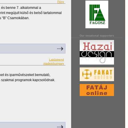
Fény
, és benne 7. alkalommal a
rint megújult külső és belső tartalommal
is “B” Csarnokában.
Our vocational supporters
Lakástrend
madeinhungary
et és iparművészeket bemutató,
mas szakmai programok kapcsolódnak.