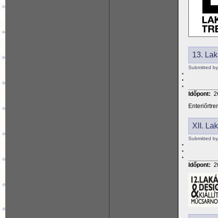
13. Lak
Submitted by
Időpont:
2
Enteriőrtre
XII. La
Submitted by
Időpont:
2