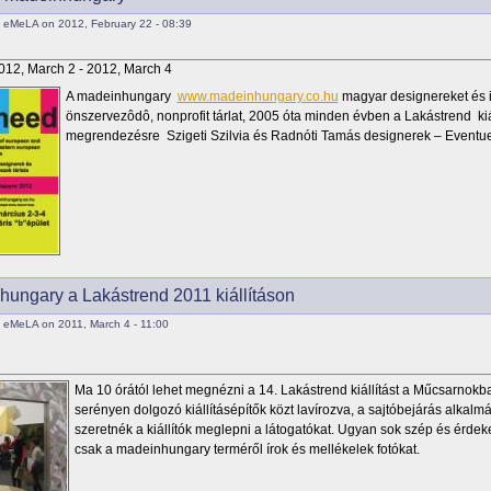
 eMeLA on 2012, February 22 - 08:39
012, March 2
-
2012, March 4
A madeinhungary
www.madeinhungary.co.hu
magyar designereket és 
önszervezôdô, nonprofit tárlat, 2005 óta minden évben a Lakástrend kiá
megrendezésre Szigeti Szilvia és Radnóti Tamás designerek – Eventuel
ungary a Lakástrend 2011 kiállításon
 eMeLA on 2011, March 4 - 11:00
Ma 10 órától lehet megnézni a 14. Lakástrend kiállítást a Műcsarnokb
serényen dolgozó kiállításépítők közt lavírozva, a sajtóbejárás alkalm
szeretnék a kiállítók meglepni a látogatókat. Ugyan sok szép és érdek
csak a madeinhungary terméről írok és mellékelek fotókat.