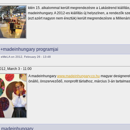
Idén 15. alkalommal került megrendezésre a Lakástrend kiállítás
madeinhungary. A 2012-es kiállítás új helyszínen, a rendezők sze
(ezt azért nagyon nem éreztük) került megrendezésre a Millenár
+madeinhungary programjai
 eMeLA on 2012, February 26 - 13:48
012, March 3 - 11:00
A madeinhungary
www.madeinhungary.co.hu
magyar designerek
önálló, önszerveződő, nonprofit tárlathoz, március 3-án tartal
 madeinhungary