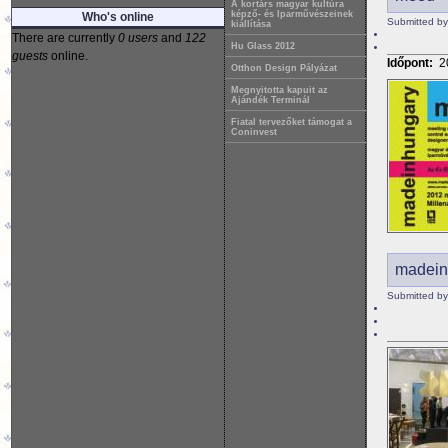
A kortárs magyar kultúra
képző- és Iparművészeinek
Who's online
Submitted by
kiállítása
There are currently
0 users
and
122
Hu Glass 2012
guests
online.
Időpont:
2
Otthon Design Pályázat
Megnyitotta kapuit az
Ajándék Terminál
Fiatal tervezőket támogat a
Coninvest
madeinh
Submitted by