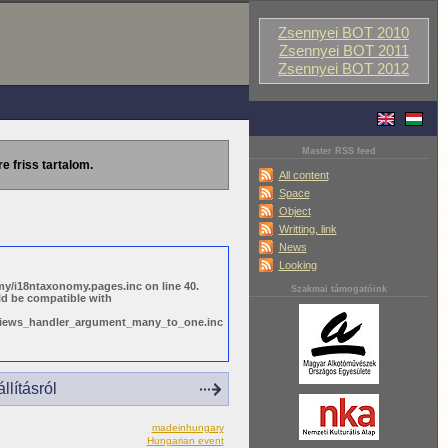
Zsennyei BOT 2010
Zsennyei BOT 2011
Zsennyei BOT 2012
Master RSS feed
re friss tartalom.
All content
Space
Object
Writting, link
News
Looking
y/i18ntaxonomy.pages.inc on line 40.
Szakmai támogatóink
ld be compatible with
s/views_handler_argument_many_to_one.inc
lításról
madeinhungary
Hungarian event