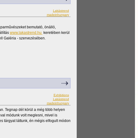
Lakástrend
madeinhungary
iparmûvészeket bemutató, önálló,
llítás
www.lakastrend.hu
keretében kerül
l Galéria - szervezésében.
Exhibitions
Lakástrend
madeinhungary
an. Tegnap dél körül a még több helyen
ával módunk volt meglesni, mivel is
es tárgyat láttunk, én mégis elfogult módon