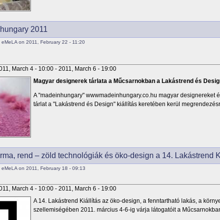
hungary 2011
 eMeLA on 2011, February 22 - 11:20
011, March 4 - 10:00
-
2011, March 6 - 19:00
Magyar designerek tárlata a Műcsarnokban a Lakástrend és Design
A "madeinhungary" wwwmadeinhungary.co.hu magyar designereket és
tárlat a "Lakástrend és Design" kiállítás keretében kerül megrendezésr
orma, rend – zöld technológiák és öko-design a 14. Lakástrend Ki
 eMeLA on 2011, February 18 - 09:13
011, March 4 - 10:00
-
2011, March 6 - 19:00
A 14. Lakástrend Kiállítás az öko-design, a fenntartható lakás, a körn
szellemiségében 2011. március 4-6-ig várja látogatóit a Műcsarnokba