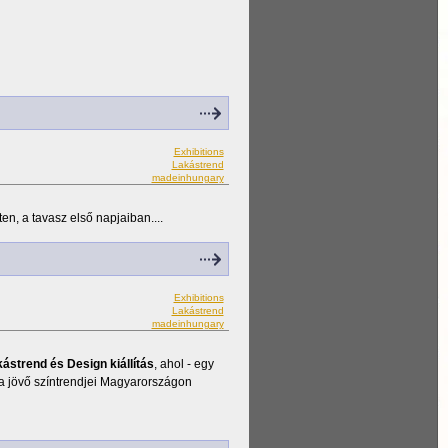
Exhibitions
Lakástrend
madeinhungary
en, a tavasz első napjaiban....
Exhibitions
Lakástrend
madeinhungary
kástrend és Design kiállítás
, ahol - egy
 a jövő színtrendjei Magyarországon