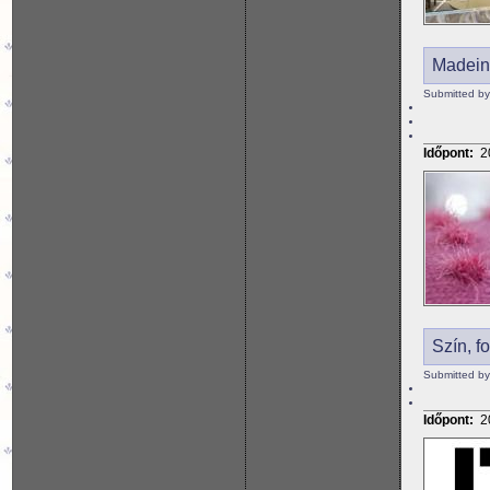
Madein
Submitted by
Időpont:
2
Szín, f
Submitted by
Időpont:
2