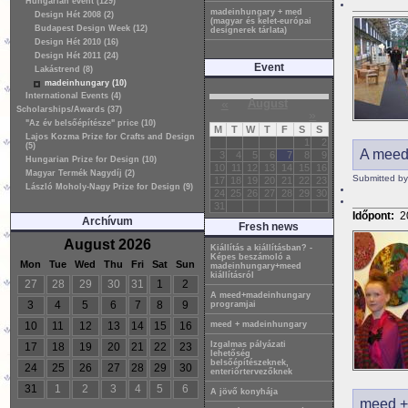
Hungarian event (129)
madeinhungary + med
Design Hét 2008 (2)
(magyar és kelet-európai
Budapest Design Week (12)
designerek tárlata)
Design Hét 2010 (16)
Design Hét 2011 (24)
Event
Lakástrend (8)
madeinhungary (10)
International Events (4)
«
August
Scholarships/Awards (37)
»
"Az év belsőépítésze" price (10)
M
T
W
T
F
S
S
Lajos Kozma Prize for Crafts and Design
1
2
(5)
A meed
3
4
5
6
7
8
9
Hungarian Prize for Design (10)
10
11
12
13
14
15
16
Magyar Termék Nagydíj (2)
Submitted by
17
18
19
20
21
22
23
László Moholy-Nagy Prize for Design (9)
24
25
26
27
28
29
30
31
Időpont:
2
Archívum
Fresh news
August 2026
Kiállítás a kiállításban? -
Képes beszámoló a
Mon
Tue
Wed
Thu
Fri
Sat
Sun
madeinhungary+meed
kiállításról
27
28
29
30
31
1
2
A meed+madeinhungary
3
4
5
6
7
8
9
programjai
10
11
12
13
14
15
16
meed + madeinhungary
Izgalmas pályázati
17
18
19
20
21
22
23
lehetőség
belsőépítészeknek,
24
25
26
27
28
29
30
enteriőrtervezőknek
31
1
2
3
4
5
6
A jövő konyhája
meed +