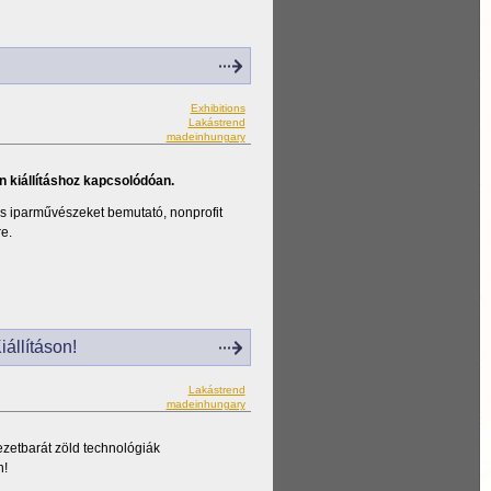
Exhibitions
Lakástrend
madeinhungary
 kiállításhoz kapcsolódóan.
 iparművészeket bemutató, nonprofit
e.
állításon!
Lakástrend
madeinhungary
yezetbarát zöld technológiák
n!