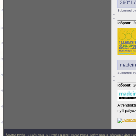
360° 
Submitted by
Időpont:
2
madeinh
Submitted by
Időpont:
2
A trenddikt
nyílt pályá
Ágoston István
,
B. Soós Klára
,
B. Szabó Erzsébet
,
Babos Pálma
,
Balázs Kriszta
,
Bánhalmi Gábor
,
Bar