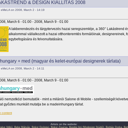
LAKÁSTREND & DESIGN KIÁLLÍTÁS 2008
 eMeLA on 2008, March 2 - 14:19
008, March 6 - 01:00
-
2008, March 9 - 01:00
A lakberendezés és tárgytervezés hazai seregszemléje, a 360° Lakástrend és 
alkalommal vállalkozott a hazai otthonteremtés formálóinak, designereinek, 
egybefogására és felvonultatására.
ungary + med (magyar és kelet-európai designerek tárlata)
 eMeLA on 2008, March 2 - 14:11
008, March 6 - 01:00
-
2008, March 9 - 01:00
áló nemzetközi bemutatók - mint a milánói Salone di Mobile - szellemiségét követve,
zat győztes munkáit mutatja be a madeinhungary tárlat.
Artists on the website:
talus Ildikó
,
Beke Mátyás
,
Bokor Gyöngyi
,
Bokor Zsuzsa
,
Bondor Ani (Modesign Stúdió)
,
Borbás Dorka
,
Bor