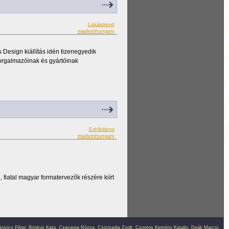
Lakástrend
madeinhungary
Design kiállítás idén tizenegyedik
forgalmazóinak és gyártóinak
Exhibitions
madeinhungary
 fiatal magyar formatervezők részére kiírt
kovics Péter
,
Brinkus Kata
,
Csavarga Rózsa
,
Csizmadia Zsolt
,
Csontos Kemény Katalin
,
Deák Marcsi
,