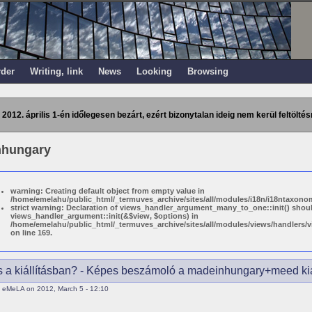
rder
Writing, link
News
Looking
Browsing
 2012. április 1-én időlegesen bezárt, ezért bizonytalan ideig nem kerül feltöltés
nhungary
warning: Creating default object from empty value in
/home/emelahu/public_html/_termuves_archive/sites/all/modules/i18n/i18ntaxonom
strict warning: Declaration of views_handler_argument_many_to_one::init() shou
views_handler_argument::init(&$view, $options) in
/home/emelahu/public_html/_termuves_archive/sites/all/modules/views/handler
on line 169.
ás a kiállításban? - Képes beszámoló a madeinhungary+meed kiál
 eMeLA on 2012, March 5 - 12:10