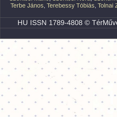
Terbe János
,
Terebessy Tóbiás
,
Tolnai 
HU ISSN 1789-4808 © TérMűve