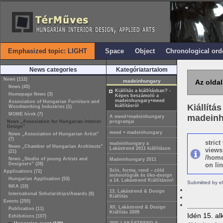
Emphasized topic: LIGHT
Space
Object
Chronological ord
News categories
Kategóriatartalom
News (112)
madeinhungary
Az oldal
News (45)
Kiállítás a kiállításban? -
Homepage News (3)
Képes beszámoló a
madeinhungary+meed
Association of Hungarian Furniture and
Kiállítá
kiállításról
Woodworking Industries (1)
MOME hírek (7)
madeinh
A meed+madeinhungary
News „Association for Hungarian Interior
programjai
Design”
meed + madeinhungary
News „Association of Hungarian Artist”
(7)
stric
madeinhungary a
News „Chamber of Hungarian Architects”
Lakástrend 2011 kiállításon
views
(21)
/home
News „Studio of young Artists and
Madeinhungary 2011
Designers” (28)
on lin
Szín, forma, rend – zöld
Applications (72)
technológiák és öko-design
Hungarian Application (53)
a 14. Lakástrend Kiállításon!
Submitted by e
NKA (10)
13. Lakástrend & Design
International Scholarships/Awards (8)
Kiállítás
Events (255)
XII. Lakástrend & Design
Publication (11)
Kiállítás 2009
Idén 15. a
Exhibitions (107)