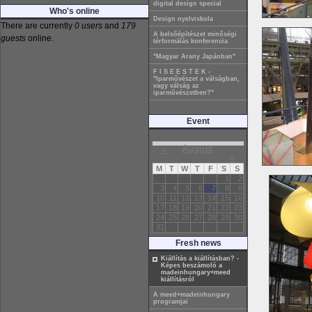
digital design special
Who's online
Design nyelviskola
There are currently
0 users
and
179
A belsőépítészet minőségi
guests
online.
térformálás konferencia
"Magyar Arany Japánban"
F I S E E S T E K -
"Iparművészet a válságban,
vagy válság az
iparművészetben?"
Event
«
August
»
M
T
W
T
F
S
S
1
2
3
4
5
6
7
8
9
10
11
12
13
14
15
16
17
18
19
20
21
22
23
24
25
26
27
28
29
30
31
Fresh news
Kiállítás a kiállításban? -
Képes beszámoló a
madeinhungary+meed
kiállításról
A meed+madeinhungary
programjai