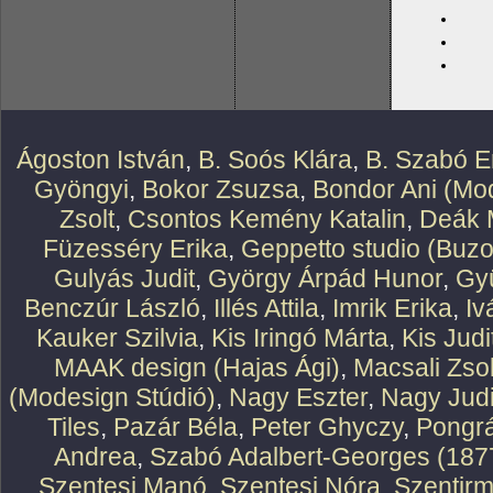
Ágoston István
,
B. Soós Klára
,
B. Szabó E
Gyöngyi
,
Bokor Zsuzsa
,
Bondor Ani (Mod
Zsolt
,
Csontos Kemény Katalin
,
Deák 
Füzesséry Erika
,
Geppetto studio (Buzo
Gulyás Judit
,
György Árpád Hunor
,
Gy
Benczúr László
,
Illés Attila
,
Imrik Erika
,
Iv
Kauker Szilvia
,
Kis Iringó Márta
,
Kis Judi
MAAK design (Hajas Ági)
,
Macsali Zsol
(Modesign Stúdió)
,
Nagy Eszter
,
Nagy Judi
Tiles
,
Pazár Béla
,
Peter Ghyczy
,
Pongr
Andrea
,
Szabó Adalbert-Georges (187
Szentesi Manó
,
Szentesi Nóra
,
Szentirm