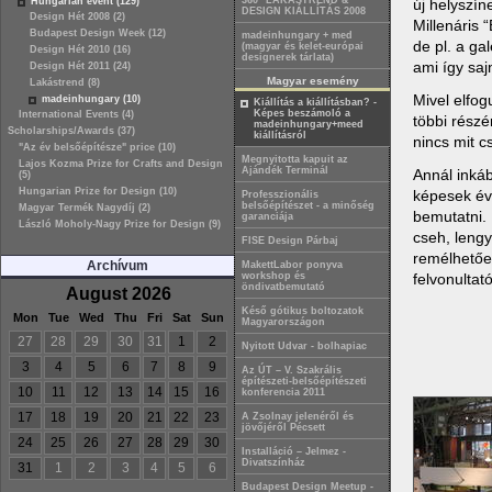
360° LAKÁSTREND &
Hungarian event (129)
új helyszín
DESIGN KIÁLLÍTÁS 2008
Design Hét 2008 (2)
Millenáris 
Budapest Design Week (12)
madeinhungary + med
de pl. a ga
(magyar és kelet-európai
Design Hét 2010 (16)
designerek tárlata)
ami így saj
Design Hét 2011 (24)
Magyar esemény
Lakástrend (8)
Mivel elfog
madeinhungary (10)
Kiállítás a kiállításban? -
Képes beszámoló a
International Events (4)
többi részé
madeinhungary+meed
Scholarships/Awards (37)
kiállításról
nincs mit c
"Az év belsőépítésze" price (10)
Megnyitotta kapuit az
Lajos Kozma Prize for Crafts and Design
Ajándék Terminál
Annál inkáb
(5)
Hungarian Prize for Design (10)
képesek évr
Professzionális
belsőépítészet - a minőség
Magyar Termék Nagydíj (2)
bemutatni.
garanciája
László Moholy-Nagy Prize for Design (9)
cseh, lengy
FISE Design Párbaj
remélhetően
Archívum
MakettLabor ponyva
felvonultat
workshop és
öndivatbemutató
August 2026
Késő gótikus boltozatok
Mon
Tue
Wed
Thu
Fri
Sat
Sun
Magyarországon
27
28
29
30
31
1
2
Nyitott Udvar - bolhapiac
3
4
5
6
7
8
9
Az ÚT – V. Szakrális
építészeti-belsőépítészeti
10
11
12
13
14
15
16
konferencia 2011
17
18
19
20
21
22
23
A Zsolnay jelenéről és
jövőjéről Pécsett
24
25
26
27
28
29
30
Installáció – Jelmez -
Divatszínház
31
1
2
3
4
5
6
Budapest Design Meetup -