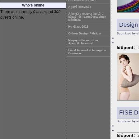
enteriőrtervezőknek
Who's online
A jövő konyhája
There are currently
0 users
and
300
A kortárs magyar kultúra
guests
online.
képző- és Iparművészeinek
kiállítása
Design
Hu Glass 2012
Submitted by e
Otthon Design Pályázat
Megnyitotta kapuit az
Ajándék Terminál
Időpont:
Fiatal tervezőket támogat a
Coninvest
FISE D
Submitted by e
Időpont: