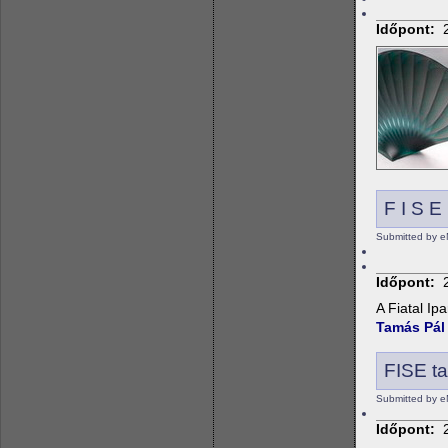
Időpont:
F I S E
Submitted by e
Időpont:
A
Fiatal
Ipa
Tamás Pál
FISE ta
Submitted by e
Időpont: