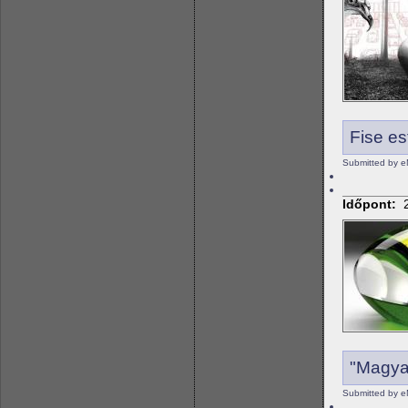
Fise es
Submitted by e
Időpont:
"Magya
Submitted by e