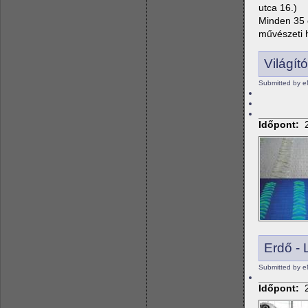
utca 16.)
Minden 35 é
művészeti ha
Világító
Submitted by e
Időpont:
Erdő - 
Submitted by e
Időpont: