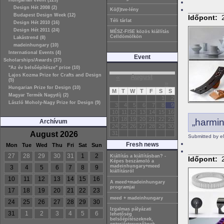
Hungarian event (129)
Design Hét 2008 (2)
Kö(l)tve-lény
Budapest Design Week (12)
Időpont:
Téli tárlat
Design Hét 2010 (16)
Design Hét 2011 (24)
MÉSZ-FISE közös kiállítás
Celldömölkön
Lakástrend (8)
madeinhungary (10)
International Events (4)
Event
Scholarships/Awards (37)
"Az év belsőépítésze" price (10)
Lajos Kozma Prize for Crafts and Design
«
August
(5)
»
Hungarian Prize for Design (10)
M
T
W
T
F
S
S
Magyar Termék Nagydíj (2)
1
2
László Moholy-Nagy Prize for Design (9)
3
4
5
6
7
8
9
10
11
12
13
14
15
16
17
18
19
20
21
22
23
„harmin
Archívum
24
25
26
27
28
29
30
August 2026
31
Submitted by e
Fresh news
Mon
Tue
Wed
Thu
Fri
Sat
Sun
27
28
29
30
31
1
2
Kiállítás a kiállításban? -
Időpont:
Képes beszámoló a
madeinhungary+meed
3
4
5
6
7
8
9
kiállításról
10
11
12
13
14
15
16
A meed+madeinhungary
programjai
17
18
19
20
21
22
23
meed + madeinhungary
24
25
26
27
28
29
30
Izgalmas pályázati
31
1
2
3
4
5
6
lehetőség
belsőépítészeknek,