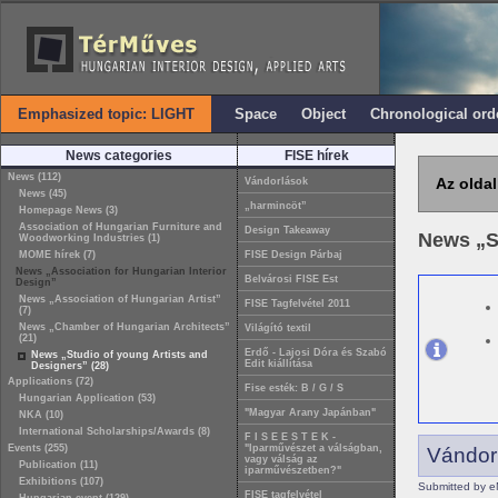
Emphasized topic: LIGHT
Space
Object
Chronological ord
News categories
FISE hírek
News (112)
Az oldal
Vándorlások
News (45)
„harmincöt”
Homepage News (3)
Association of Hungarian Furniture and
Design Takeaway
News „S
Woodworking Industries (1)
MOME hírek (7)
FISE Design Párbaj
News „Association for Hungarian Interior
Belvárosi FISE Est
Design”
News „Association of Hungarian Artist”
FISE Tagfelvétel 2011
(7)
News „Chamber of Hungarian Architects”
Világító textil
(21)
Erdő - Lajosi Dóra és Szabó
News „Studio of young Artists and
Edit kiállítása
Designers” (28)
Applications (72)
Fise esték: B / G / S
Hungarian Application (53)
"Magyar Arany Japánban"
NKA (10)
International Scholarships/Awards (8)
F I S E E S T E K -
Events (255)
"Iparművészet a válságban,
Vándor
vagy válság az
Publication (11)
iparművészetben?"
Exhibitions (107)
Submitted by e
FISE tagfelvétel