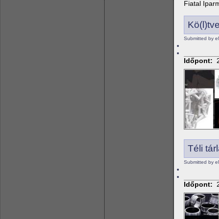
Fiatal Ipar
Kö(l)tv
Submitted by e
Időpont:
Téli tárl
Submitted by 
Időpont: