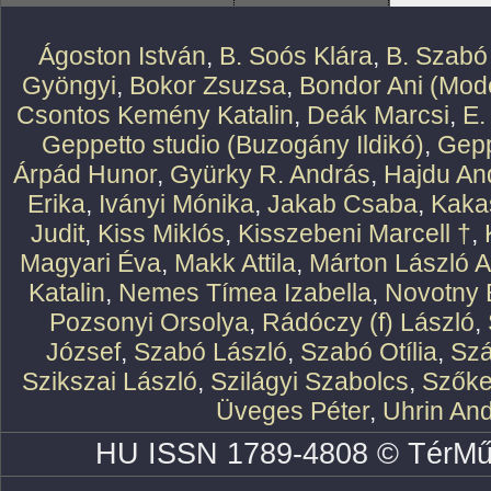
Ágoston István
,
B. Soós Klára
,
B. Szabó
Gyöngyi
,
Bokor Zsuzsa
,
Bondor Ani (Mode
Csontos Kemény Katalin
,
Deák Marcsi
,
E.
Geppetto studio (Buzogány Ildikó)
,
Gepp
Árpád Hunor
,
Gyürky R. András
,
Hajdu An
Erika
,
Iványi Mónika
,
Jakab Csaba
,
Kaka
Judit
,
Kiss Miklós
,
Kisszebeni Marcell †
,
Magyari Éva
,
Makk Attila
,
Márton László At
Katalin
,
Nemes Tímea Izabella
,
Novotny 
Pozsonyi Orsolya
,
Rádóczy (f) László
,
József
,
Szabó László
,
Szabó Otília
,
Szá
Szikszai László
,
Szilágyi Szabolcs
,
Szőke
Üveges Péter
,
Uhrin An
HU ISSN 1789-4808 © TérMű