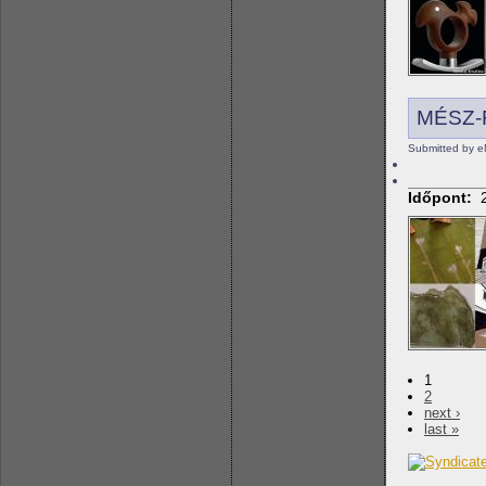
MÉSZ-F
Submitted by 
Időpont:
1
2
next ›
last »