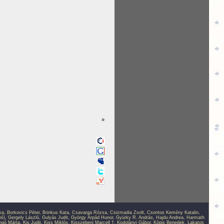
»
ka
,
Borkovics Péter
,
Brinkus Kata
,
Csavarga Rózsa
,
Csizmadia Zsolt
,
Csontos Kemény Katalin
,
té)
,
Gergely László
,
Gulyás Judit
,
György Árpád Hunor
,
Gyürky R. András
,
Hajdu Andrea
,
Harmath
ingó Márta
,
Kis Judit
,
Kiss Miklós
,
Kisszebeni Marcell †
,
Kodolányi Gábor
,
Kópis Benedek
,
Lakatos