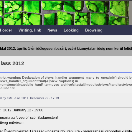
l order
Writing, link
News
Looking
Browsing
ldal 2012. április 1-én időlegesen bezárt, ezért bizonytalan ideig nem kerül feltöl
lass 2012
strict warning: Declaration of views_handler_argument_many_to_one::init() should b
views_handler_argument::init(&$view, $options) in
/home/emelahu/public_html/_termuves_archive/sites/all/modules/views/handlers/vi
n line 169.
d by eMeLA on 2011, December 29 - 17:19
t:
2012, January 12 - 19:00
nuárja az 'üvegről' szól Budapesten!
-üveg-művészet
r Üvegművészeti Társaság - hosszú idő után újra - nagyszabású csoportos kiállít