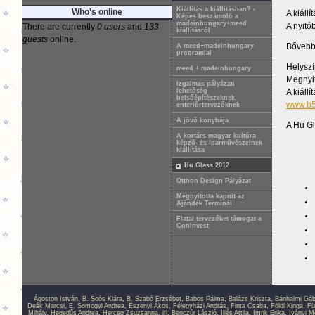
Kiállítás a kiállításban? -
Who's online
A kiáll
Képes beszámoló a
madeinhungary+meed
A nyitó
There are currently
0 users
and
133
kiállításról
guests
online.
Bővebb
A meed+madeinhungary
programjai
Hel
meed + madeinhungary
Megnyit
Izgalmas pályázati
A kiáll
lehetőség
belsőépítészeknek,
www.b5
enteriőrtervezőknek
A jövő konyhája
A Hu Gl
A kortárs magyar kultúra
képző- és Iparművészeinek
kiállítása
Hu Glass 2012
Otthon Design Pályázat
Megnyitotta kapuit az
Ajándék Terminál
Fiatal tervezőket támogat a
Coninvest
Ágoston István
,
B. Soós Klára
,
B. Szabó Erzsébet
,
Babos Pálma
,
Balázs Kriszta
,
Bánhalmi Gáb
Deák Marcsi
,
E. Somogyi Andrea
,
Eszenyi Ákos
,
Félegyházi András
,
Finta Csaba
,
Földi Kinga
,
Fü
Mihály
,
Hegedűs Andrea
,
Herceg Zsuzsanna
,
ifj. Benczúr László
,
Illés Attila
,
Imrik Erika
,
Iványi M