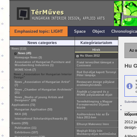
Emphasized topic: LIGHT
Space
Object
Chronologica
News categories
Kategóriatartalom
News (112)
Hírek
Az o
News (45)
Hu Glass 2012
Homepage News (3)
Association of Hungarian Furniture and
Fiatal tervezőket támogat a
Hu G
Woodworking Industries (1)
Coninvest
MOME hírek (7)
Red Dot-díjat kapott Toronyi
News „Association for Hungarian Interior
Péter lámpája
Design”
News „Association of Hungarian Artist”
Restaurant design pályázat
(7)
eredményhírdetés
News „Chamber of Hungarian Architects”
o
Átadták a Legrand és a
(21)
MOME pályázatának díjait
News „Studio of young Artists and
Designers” (28)
Termékdömping a Magyar
Submitte
Formatervezési Díjasok
Applications (72)
között
Hungarian Application (53)
Időpon
NKA (10)
Acéltornácos ház az Év
háza 2011-ben
International Scholarships/Awards (8)
2012 ja
Events (255)
Elhunyt Makovecz Imre
design
Publication (11)
Meghalt Bódy Irén
Exhibitions (107)
Munkácsy-díjas textilművész
A Magya