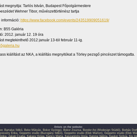
ítást megnyitja: Tarlós István, Budapest Főpolgármestere
beszédet Wehner Tibor, művészettörténész tartja
 információ:
https://www.facebook.com/events/243519909051619/
yszín: B55 Galéria
ó: 2012. január 12. 19 óra
ítást megtekinthető 2012 január 13-tól február 11-ig.
5galeria.hu
ass kiállítást az NKA, a kiállítás megnyitókat a Törley pezsgő pincészet támogatta.
Artists on the website:
or
,
Bartalus Ildikó
,
Beke Mátyás
,
Bokor Gyöngyi
,
Bokor Zsuzsa
,
Bondor Ani (Modesign Stúdió)
,
Borbás Dor
zesséry Erika
,
Geppetto studio (Buzogány Ildikó)
,
Geppetto studio (Elek Márton)
,
Geppetto studio (Elek Má
ónika
,
Jakab Csaba
,
Kakasy Kinga
,
Kanics Márta
,
Kaszanitzky Anna
,
Katona Valéria
,
Kauker Szilvia
,
Kis Ir