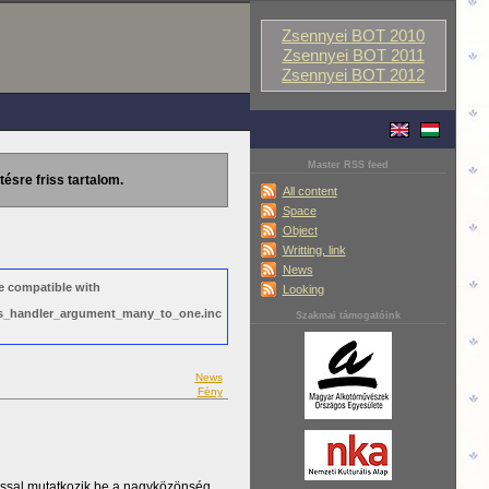
Zsennyei BOT 2010
Zsennyei BOT 2011
Zsennyei BOT 2012
Master RSS feed
tésre friss tartalom.
All content
Space
Object
Writting, link
News
e compatible with
Looking
ews_handler_argument_many_to_one.inc
Szakmai támogatóink
News
Fény
ással mutatkozik be a nagyközönség