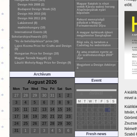
Hungarian event (129)
Magyar fiatalok is részt
előtt.
Design Hét 2008 (2)
vettek Károly walesi herceg
Budapest Design Week (12)
Alapítványának nyári
képzésén
Design Hét 2010 (16)
Design Hét 2011 (24)
Rekord mennyiségű
pályázat a Magyar
Lakástrend (8)
Formatervezési Díjra
madeinhungary (10)
International Events (4)
A magyar építészek újkori
megjelenése Sanghajban
Scholarships/Awards (37)
"Az év belsőépítésze" price (10)
Régi név, új tartalom a
Cadvilag.hu weboldalon
Lajos Kozma Prize for Crafts and Design
(5)
Az ama creation nyerte az
Hungarian Prize for Design (10)
„Év szállodaszobája 2010”
Magyar Termék Nagydíj (2)
díjat
László Moholy-Nagy Prize for Design (9)
Megjelent a Design évkönyv
4
Archívum
Event
August 2026
Mon
Tue
Wed
Thu
Fri
Sat
Sun
A kiáll
«
August
27
28
29
30
31
1
2
»
mivel a
M
T
W
T
F
S
S
3
4
5
6
7
8
9
1
2
Kiállít
10
11
12
13
14
15
16
3
4
5
6
7
8
9
István,
10
11
12
13
14
15
16
17
18
19
20
21
22
23
Görömbe
17
18
19
20
21
22
23
24
25
26
27
28
29
30
Zsuzsan
24
25
26
27
28
29
30
31
Németh 
31
1
2
3
4
5
6
Fresh news
Szabó P