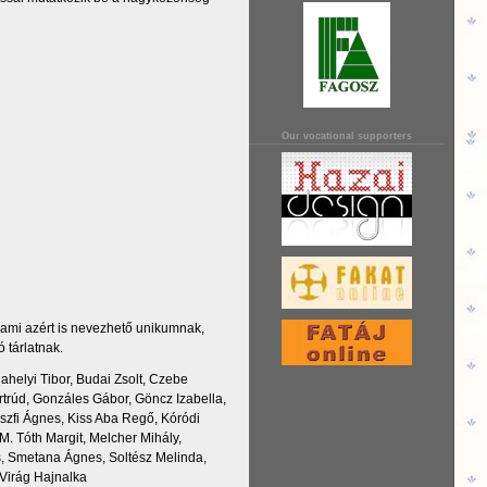
Our vocational supporters
 ami azért is nevezhető unikumnak,
 tárlatnak.
dahelyi Tibor, Budai Zsolt, Czebe
rtrúd, Gonzáles Gábor, Göncz Izabella,
szfi Ágnes, Kiss Aba Regő, Kóródi
M. Tóth Margit, Melcher Mihály,
, Smetana Ágnes, Soltész Melinda,
 Virág Hajnalka