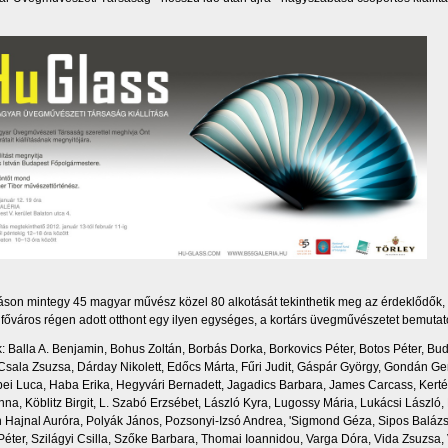
ításon mintegy 45 magyar művész közel 80 alkotását tekinthetik meg az érdeklődők,
 főváros régen adott otthont egy ilyen egységes, a kortárs üvegművészetet bemutató
ók: Balla A. Benjamin, Bohus Zoltán, Borbás Dorka, Borkovics Péter, Botos Péter, Bu
 Csala Zsuzsa, Dárday Nikolett, Edőcs Márta, Fűri Judit, Gáspár György, Gondán Ge
i Luca, Haba Erika, Hegyvári Bernadett, Jagadics Barbara, James Carcass, Kerté
na, Köblitz Birgit, L. Szabó Erzsébet, László Kyra, Lugossy Mária, Lukácsi László, 
Hajnal Auróra, Polyák János, Pozsonyi-Izsó Andrea, 'Sigmond Géza, Sipos Balázs
éter, Szilágyi Csilla, Szőke Barbara, Thomai Ioannidou, Varga Dóra, Vida Zsuzsa,