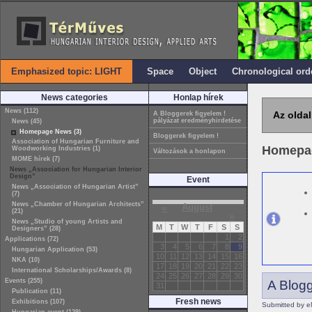
Emphasized topic: LIGHT
Space
Object
Chronological ord
News categories
Honlap hírek
News (112)
Az oldal
A Bloggerek figyelem !
pályázat eredményhirdetése
News (45)
Homepage News (3)
Bloggerek figyelem !
Association of Hungarian Furniture and
Homepa
Woodworking Industries (1)
Változások a honlapon
MOME hírek (7)
News „Association for Hungarian Interior
Design”
Event
News „Association of Hungarian Artist”
(7)
News „Chamber of Hungarian Architects”
«
August
(21)
»
News „Studio of young Artists and
M
T
W
T
F
S
S
Designers” (28)
1
2
Applications (72)
3
4
5
6
7
8
9
Hungarian Application (53)
10
11
12
13
14
15
16
NKA (10)
17
18
19
20
21
22
23
International Scholarships/Awards (8)
24
25
26
27
28
29
30
Events (255)
A Blogg
31
Publication (11)
Fresh news
Exhibitions (107)
Submitted by e