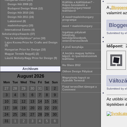
Hungarian event (129)
Kiállítás a kiállításban? -
Design Hét 2008 (2)
Képes beszámoló a
A „
Bloggere
madeinhungary+meed
Budapest Design Week (12)
kiállításról
valamint a
Design Hét 2010 (16)
Design Hét 2011 (24)
A meed+madeinhungary
programjai
Lakástrend (8)
Blogger
madeinhungary (10)
meed + madeinhungary
International Events (4)
Izgalmas pályázati
Submitted by e
Scholarships/Awards (37)
lehetőség
belsőépítészeknek,
"Az év belsőépítésze" price (10)
enteriőrtervezőknek
Lajos Kozma Prize for Crafts and Design
Időpont:
(5)
A jövő konyhája
Hungarian Prize for Design (10)
A kortárs magyar kultúra
Magyar Termék Nagydíj (2)
képző- és Iparművészeinek
László Moholy-Nagy Prize for Design (9)
kiállítása
Hu Glass 2012
Archívum
Otthon Design Pályázat
August 2026
Megnyitotta kapuit az
Változ
Ajándék Terminál
Mon
Tue
Wed
Thu
Fri
Sat
Sun
Fiatal tervezőket támogat a
27
28
29
30
31
1
2
Submitted by e
Coninvest
3
4
5
6
7
8
9
Az utóbbi 
10
11
12
13
14
15
16
léptékben á
17
18
19
20
21
22
23
24
25
26
27
28
29
30
31
1
2
3
4
5
6