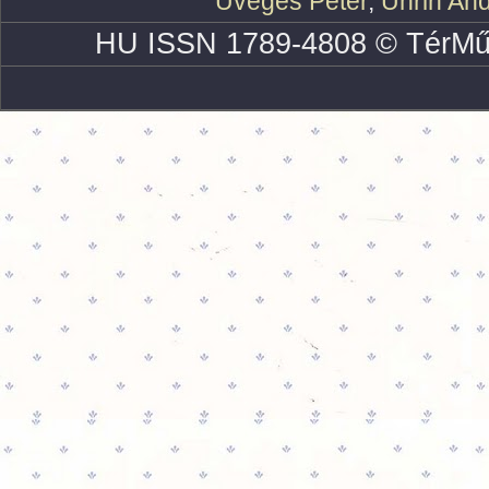
Üveges Péter
,
Uhrin An
HU ISSN 1789-4808 © TérMű