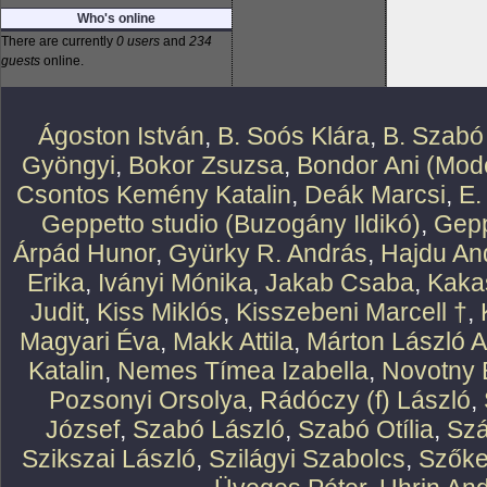
Who's online
There are currently
0 users
and
234
guests
online.
Ágoston István
,
B. Soós Klára
,
B. Szabó
Gyöngyi
,
Bokor Zsuzsa
,
Bondor Ani (Mode
Csontos Kemény Katalin
,
Deák Marcsi
,
E.
Geppetto studio (Buzogány Ildikó)
,
Gepp
Árpád Hunor
,
Gyürky R. András
,
Hajdu An
Erika
,
Iványi Mónika
,
Jakab Csaba
,
Kaka
Judit
,
Kiss Miklós
,
Kisszebeni Marcell †
,
Magyari Éva
,
Makk Attila
,
Márton László At
Katalin
,
Nemes Tímea Izabella
,
Novotny 
Pozsonyi Orsolya
,
Rádóczy (f) László
,
József
,
Szabó László
,
Szabó Otília
,
Szá
Szikszai László
,
Szilágyi Szabolcs
,
Szőke