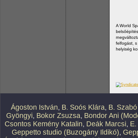
A World Sp
belsőépíté
megváltozt
felfogást, 
helyiség ko
Ágoston István
,
B. Soós Klára
,
B. Szabó
Gyöngyi
,
Bokor Zsuzsa
,
Bondor Ani (Mode
Csontos Kemény Katalin
,
Deák Marcsi
,
E.
Geppetto studio (Buzogány Ildikó)
,
Gepp