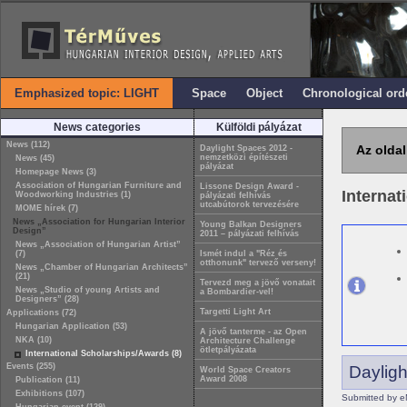
Emphasized topic: LIGHT
Space
Object
Chronological ord
News categories
Külföldi pályázat
News (112)
Az oldal
Daylight Spaces 2012 -
nemzetközi építészeti
News (45)
pályázat
Homepage News (3)
Association of Hungarian Furniture and
Lissone Design Award -
Internat
Woodworking Industries (1)
pályázati felhívás
utcabútorok tervezésére
MOME hírek (7)
News „Association for Hungarian Interior
Young Balkan Designers
Design”
2011 – pályázati felhívás
News „Association of Hungarian Artist”
(7)
Ismét indul a "Réz és
otthonunk" tervező verseny!
News „Chamber of Hungarian Architects”
(21)
Tervezd meg a jövő vonatait
News „Studio of young Artists and
a Bombardier-vel!
Designers” (28)
Targetti Light Art
Applications (72)
Hungarian Application (53)
A jövő tanterme - az Open
NKA (10)
Architecture Challenge
ötletpályázata
International Scholarships/Awards (8)
Events (255)
Dayligh
World Space Creators
Award 2008
Publication (11)
Exhibitions (107)
Submitted by e