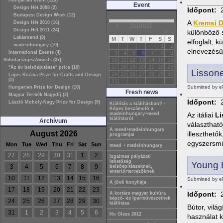
Hungarian event (129)
Event
Design Hét 2008 (2)
Időpont:
Budapest Design Week (12)
A
Kremsi 
Design Hét 2010 (16)
«
August
»
Design Hét 2011 (24)
különböző s
Lakástrend (8)
M
T
W
T
F
S
S
elfoglalt,
madeinhungary (10)
1
2
elnevezés
International Events (4)
3
4
5
6
7
8
9
10
11
12
13
14
15
16
Scholarships/Awards (37)
17
18
19
20
21
22
23
"Az év belsőépítésze" price (10)
Lissone
24
25
26
27
28
29
30
Lajos Kozma Prize for Crafts and Design
(5)
31
Submitted by e
Hungarian Prize for Design (10)
Fresh news
Magyar Termék Nagydíj (2)
Időpont:
László Moholy-Nagy Prize for Design (9)
Kiállítás a kiállításban? -
Képes beszámoló a
Az itáliai
Li
madeinhungary+meed
kiállításról
Archívum
választható
A meed+madeinhungary
August 2026
illeszthető
programjai
egyszersmin
Mon
Tue
Wed
Thu
Fri
Sat
Sun
meed + madeinhungary
27
28
29
30
31
1
2
Izgalmas pályázati
lehetőség
Young B
3
4
5
6
7
8
9
belsőépítészeknek,
enteriőrtervezőknek
10
11
12
13
14
15
16
Submitted by e
A jövő konyhája
17
18
19
20
21
22
23
Időpont:
A kortárs magyar kultúra
képző- és Iparművészeinek
24
25
26
27
28
29
30
kiállítása
Bútor, vilá
31
1
2
3
4
5
6
Hu Glass 2012
használat k