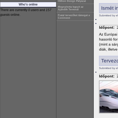
Otthon Design Pályázat
Who's online
Ismét i
Megnyitotta kapuit az
There are currently
0 users
and
157
Ajándék Terminál
guests
online.
Submitted by e
Fiatal tervezőket támogat a
Coninvest
Időpont:
Az Európai 
hasonló fo
(mint a sár
diák, illet
Tervezd
Submitted by e
Időpont: