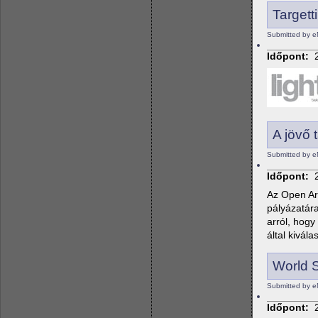
Targetti
Submitted by e
Időpont:
A jövő 
Submitted by e
Időpont:
Az Open Ar
pályázatára
arról, hogy
által kivála
World 
Submitted by 
Időpont: