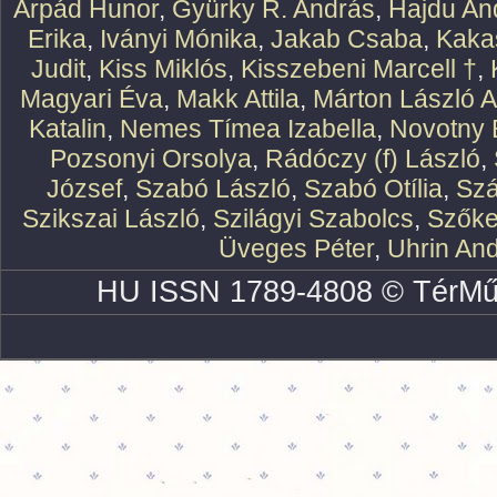
Árpád Hunor
,
Gyürky R. András
,
Hajdu An
Erika
,
Iványi Mónika
,
Jakab Csaba
,
Kaka
Judit
,
Kiss Miklós
,
Kisszebeni Marcell †
,
Magyari Éva
,
Makk Attila
,
Márton László At
Katalin
,
Nemes Tímea Izabella
,
Novotny 
Pozsonyi Orsolya
,
Rádóczy (f) László
,
József
,
Szabó László
,
Szabó Otília
,
Szá
Szikszai László
,
Szilágyi Szabolcs
,
Szőke
Üveges Péter
,
Uhrin An
HU ISSN 1789-4808 © TérMű