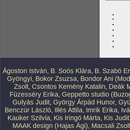
Ágoston István
,
B. Soós Klára
,
B. Szabó E
Gyöngyi
,
Bokor Zsuzsa
,
Bondor Ani (Mod
Zsolt
,
Csontos Kemény Katalin
,
Deák M
Füzesséry Erika
,
Geppetto studio (Buzog
Gulyás Judit
,
György Árpád Hunor
,
Gyü
Benczúr László
,
Illés Attila
,
Imrik Erika
,
Iv
Kauker Szilvia
,
Kis Iringó Márta
,
Kis Judit
MAAK design (Hajas Ági)
,
Macsali Zsol