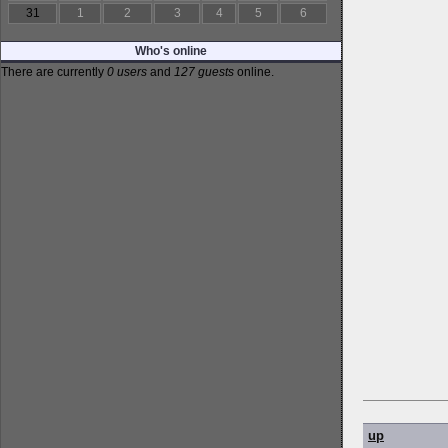
31
1
2
3
4
5
6
Who's online
There are currently
0 users
and
127 guests
online.
up