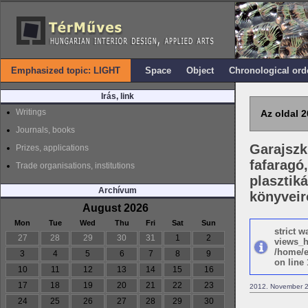
Emphasized topic: LIGHT
Space
Object
Chronological ord
Irás, link
Writings
Az oldal 2
Journals, books
Garajszki
Prizes, applications
fafaragó,
Trade organisations, institutions
plasztiká
Archívum
könyveir
August 2026
Mon
Tue
Wed
Thu
Fri
Sat
Sun
strict 
27
28
29
30
31
1
2
views_h
/home/e
3
4
5
6
7
8
9
on line 
10
11
12
13
14
15
16
17
18
19
20
21
22
23
2012. November 2
24
25
26
27
28
29
30