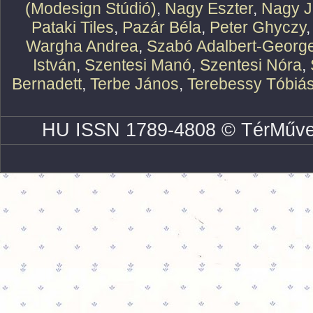
(Modesign Stúdió)
,
Nagy Eszter
,
Nagy J
Pataki Tiles
,
Pazár Béla
,
Peter Ghyczy
Wargha Andrea
,
Szabó Adalbert-Georg
István
,
Szentesi Manó
,
Szentesi Nóra
,
Bernadett
,
Terbe János
,
Terebessy Tóbiá
HU ISSN 1789-4808 © TérMűve