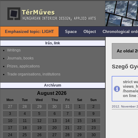
Emphasized topic: LIGHT
Space
Object
Chronological ord
Irás, link
Writings
Az oldal 2
Journals, books
Szegő Gyö
Prizes, applications
Trade organisations, institutions
strict 
Archívum
views_h
/home/e
August 2026
on line 
Mon
Tue
Wed
Thu
Fri
Sat
Sun
27
28
29
30
31
1
2
2012. November 2
3
4
5
6
7
8
9
10
11
12
13
14
15
16
17
18
19
20
21
22
23
24
25
26
27
28
29
30