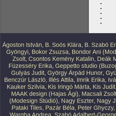
Ágoston István
,
B. Soós Klára
,
B. Szabó E
Gyöngyi
,
Bokor Zsuzsa
,
Bondor Ani (Mod
Zsolt
,
Csontos Kemény Katalin
,
Deák M
Füzesséry Erika
,
Geppetto studio (Buzog
Gulyás Judit
,
György Árpád Hunor
,
Gyü
Benczúr László
,
Illés Attila
,
Imrik Erika
,
Iv
Kauker Szilvia
,
Kis Iringó Márta
,
Kis Judit
MAAK design (Hajas Ági)
,
Macsali Zsol
(Modesign Stúdió)
,
Nagy Eszter
,
Nagy J
Pataki Tiles
,
Pazár Béla
,
Peter Ghyczy
Wargha Andrea
,
Szabó Adalbert-Georg