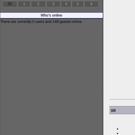
31
1
2
3
4
5
6
Who's online
There are currently
0 users
and
148 guests
online.
up