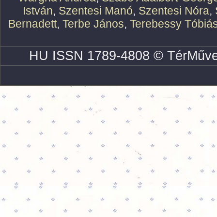
István
,
Szentesi Manó
,
Szentesi Nóra
,
Bernadett
,
Terbe János
,
Terebessy Tóbiá
HU ISSN 1789-4808 © TérMűve