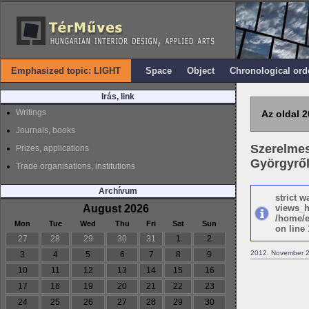
Emphasized topic: LIGHT
Space
Object
Chronological ord
Irás, link
Writings
Az oldal 2
Journals, books
Szerelmes 
Prizes, applications
Györgyről
Trade organisations, institutions
Archívum
strict 
August 2026
views_h
/home/e
Mon
Tue
Wed
Thu
Fri
Sat
Sun
on line 
27
28
29
30
31
1
2
2012. November 2
3
4
5
6
7
8
9
10
11
12
13
14
15
16
17
18
19
20
21
22
23
24
25
26
27
28
29
30