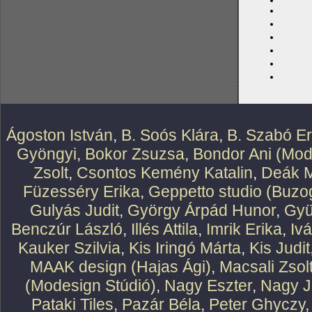
Ágoston István
,
B. Soós Klára
,
B. Szabó E
Gyöngyi
,
Bokor Zsuzsa
,
Bondor Ani (Mod
Zsolt
,
Csontos Kemény Katalin
,
Deák M
Füzesséry Erika
,
Geppetto studio (Buzog
Gulyás Judit
,
György Árpád Hunor
,
Gyü
Benczúr László
,
Illés Attila
,
Imrik Erika
,
Iv
Kauker Szilvia
,
Kis Iringó Márta
,
Kis Judit
MAAK design (Hajas Ági)
,
Macsali Zsol
(Modesign Stúdió)
,
Nagy Eszter
,
Nagy J
Pataki Tiles
,
Pazár Béla
,
Peter Ghyczy