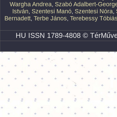
Wargha Andrea
,
Szabó Adalbert-Georg
István
,
Szentesi Manó
,
Szentesi Nóra
,
Bernadett
,
Terbe János
,
Terebessy Tóbiá
HU ISSN 1789-4808 © TérMűve