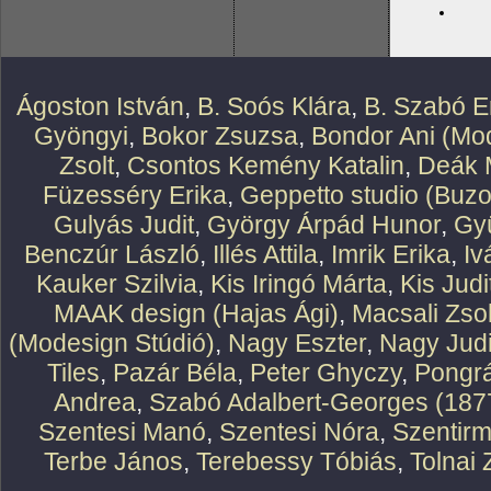
Ágoston István
,
B. Soós Klára
,
B. Szabó E
Gyöngyi
,
Bokor Zsuzsa
,
Bondor Ani (Mod
Zsolt
,
Csontos Kemény Katalin
,
Deák 
Füzesséry Erika
,
Geppetto studio (Buzo
Gulyás Judit
,
György Árpád Hunor
,
Gy
Benczúr László
,
Illés Attila
,
Imrik Erika
,
Iv
Kauker Szilvia
,
Kis Iringó Márta
,
Kis Judi
MAAK design (Hajas Ági)
,
Macsali Zsol
(Modesign Stúdió)
,
Nagy Eszter
,
Nagy Judi
Tiles
,
Pazár Béla
,
Peter Ghyczy
,
Pongr
Andrea
,
Szabó Adalbert-Georges (187
Szentesi Manó
,
Szentesi Nóra
,
Szentirm
Terbe János
,
Terebessy Tóbiás
,
Tolnai 