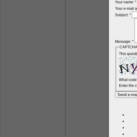
Your name:
*
Your e-mail 
Subject:
*
Message:
*
CAPTCH
This quest
What code 
Enter the 