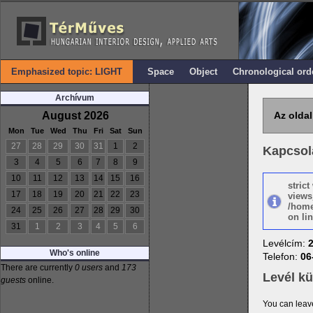
Emphasized topic: LIGHT
Space
Object
Chronological ord
Archívum
August 2026
Az oldal
Mon
Tue
Wed
Thu
Fri
Sat
Sun
27
28
29
30
31
1
2
Kapcsol
3
4
5
6
7
8
9
10
11
12
13
14
15
16
stric
17
18
19
20
21
22
23
views
/home
24
25
26
27
28
29
30
on lin
31
1
2
3
4
5
6
Levélcím:
Who's online
Telefon:
06
There are currently
0 users
and
173
Levél k
guests
online.
You can leav