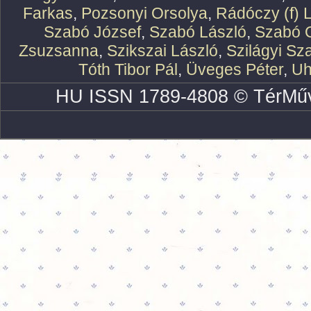
Farkas
,
Pozsonyi Orsolya
,
Rádóczy (f) 
Szabó József
,
Szabó László
,
Szabó O
Zsuzsanna
,
Szikszai László
,
Szilágyi Sz
Tóth Tibor Pál
,
Üveges Péter
,
Uh
HU ISSN 1789-4808 © TérMűv