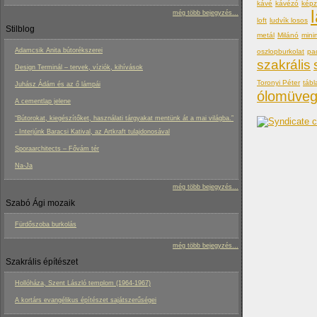
kávé
kávézó
kép
még több bejegyzés...
loft
ludvík losos
Stilblog
metál
Milánó
mini
Adamcsik Anita bútorékszerei
oszlopburkolat
pa
szakrális
Design Terminál – tervek, víziók, kihívások
Toronyi Péter
tábl
Juhász Ádám és az ő lámpái
ólomüve
A cementlap jelene
“Bútorokat, kiegészítőket, használati tárgyakat mentünk át a mai világba.”
- Interjúnk Baracsi Katival, az Artkraft tulajdonosával
Sporaarchitects – Fővám tér
Na-Ja
még több bejegyzés...
Szabó Ági mozaik
Fürdőszoba burkolás
még több bejegyzés...
Szakrális építészet
Hollóháza, Szent László templom (1964-1967)
A kortárs evangélikus építészet sajátszerűségei