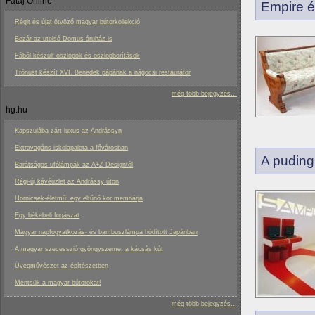
Fatáj Online
Empire é
Régit és újat ötvöző magyar bútorkollekció
Bezár az utolsó Domus áruház is
Fából készült oszlopok és oszlopborítások
Trónust készít XVI. Benedek pápának a nágocsi restaurátor
még több bejegyzés...
hg.hu
Kapszulába zárt luxus az Andrássyn
Extravagáns iskolapalota a fővárosban
A puding
Barátságos ufólámpák az A+Z Designtól
Régi-új kávéüzlet az Andrássy úton
Hornicsek-életmű: egy eltűnő kor memoárja
Egy békebeli fogászat
Magyar napfogyatkozás- és bambuszlámpa hódított Japánban
A magyar szecesszió gyöngyszeme: a kácsás kút
Üvegművészet az építészetben
Mentsük a magyar bútorokat!
még több bejegyzés...