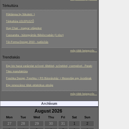
Térkultúra
Póklámpa by Nikoletti :)
Térkultúra LELEPLEZŐ
Hug Chair - magyar világsiker
Cassandra - bútorgyártás Békéscsabán (1.rész)
Tér-Forma-Design 2010 - tudósítás
még több bejegyzés...
Trendlakás
Egy kis hazai varázslat szívvel- lélekkel, színekkel, csempével...Pataki
Tiles manufaktúra
Freshka Design, Freshka + RS Bútoráruház = Mesevilág egy óvodának
Egy reneszánsz lélek eklektikus elméje
még több bejegyzés...
Archívum
August 2026
Mon
Tue
Wed
Thu
Fri
Sat
Sun
27
28
29
30
31
1
2