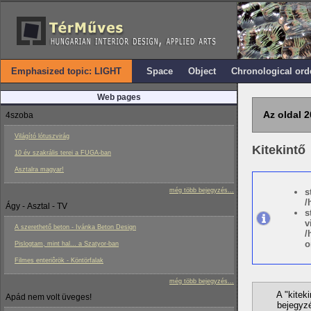
Emphasized topic: LIGHT
Space
Object
Chronological ord
Web pages
Az oldal 2
4szoba
Világító lótuszvirág
Kitekintő
10 év szakrális terei a FUGA-ban
Asztalra magyar!
még több bejegyzés...
s
/
Ágy - Asztal - TV
s
v
A szerethető beton - Ivánka Beton Design
/
o
Pislogtam, mint hal... a Szatyor-ban
Filmes enteriôrök - Köntörfalak
még több bejegyzés...
A "kitek
Apád nem volt üveges!
bejegyzé