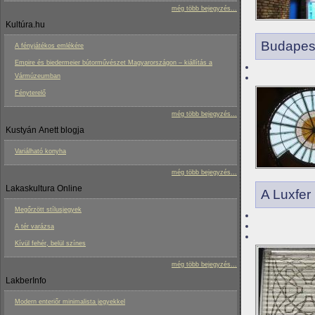
még több bejegyzés...
Kultúra.hu
Budapes
A fényjátékos emlékére
Empire és biedermeier bútorművészet Magyarországon – kiállítás a
Vármúzeumban
Fényterelő
még több bejegyzés...
Kustyán Anett blogja
Variálható konyha
még több bejegyzés...
Lakaskultura Online
A Luxfer
Megőrzött stílusjegyek
A tér varázsa
Kívül fehér, belül színes
még több bejegyzés...
LakberInfo
Modern enteriőr minimalista jegyekkel