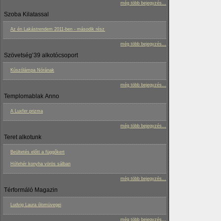
még több bejegyzés...
Szoba Kilatassal
Az én Lakástrendem 2011-ben - második rész
még több bejegyzés...
Szövetség’39 alkotócsoport
Kúszólámpa Nórának
még több bejegyzés...
Templomablak Anno
A Luxfer prizma
még több bejegyzés...
Teret alkotunk
Beültetés előtt a függőkert
Hófehér konyha vörös sálban
még több bejegyzés...
Térformáló Magazin
Ludvig Laura ólomüvegei
még több bejegyzés...