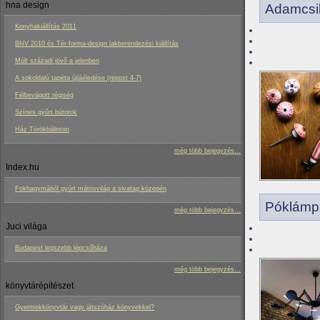
hna design
Adamcsik
Konyhakiállítás 2011
BNV 2010 és Tér-forma-design lakberendezési kiállítás
Múlt századi jövő a jelenben
A sokoldalú tapéta újjáéledése (repost 4-7)
Félbevágott régiség
Színes gyűrt bútorok
Ház Törökbálinton
még több bejegyzés...
Index.hu
Fokhagymából gyúrt mátrixvilág a sivatag közepén
Póklámpa 
még több bejegyzés...
Juci világa
Budapest legszebb lépcsőháza
még több bejegyzés...
könyvtárépítészet
Gyermekkönyvtár vagy játszóház könyvekkel?