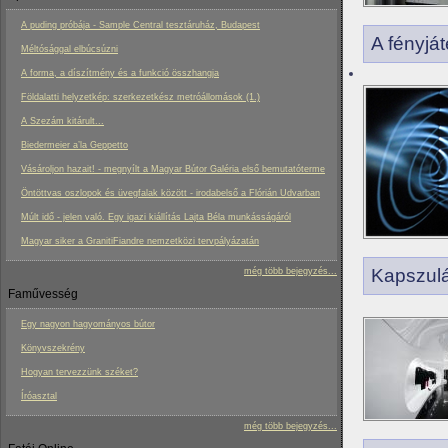
A puding próbája - Sample Central tesztáruház, Budapest
A fényjá
Méltósággal elbúcsúzni
A forma, a díszítmény és a funkció összhangja
Földalatti helyzetkép: szerkezetkész metróállomások (1.)
A Szezám kitárult...
Biedermeier a’la Geppetto
Vásároljon hazait! - megnyílt a Magyar Bútor Galéria első bemutatóterme
Öntöttvas oszlopok és üvegfalak között - irodabelső a Flórián Udvarban
Múlt idő - jelen való. Egy igazi kiállítás Lajta Béla munkásságáról
Magyar siker a GranitiFiandre nemzetközi tervpályázatán
Kapszulá
még több bejegyzés...
Faművesség
Egy nagyon hagyományos bútor
Könyvszekrény
Hogyan tervezzünk széket?
Íróasztal
még több bejegyzés...