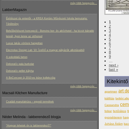
még több bejegyzés...
LakberMagazin
Építészet és enteriőr - a KREA Kortárs Művészeti Iskola bemutatja:
1
Térélmény
2
3
Belsőépítészeti koncepció - Bonvino bor- és aktívhotel - ha kicsit bátrabb
4
lennél, ilyen lenne az otthonod
5
6
Luxus lakás vörösre hangoltan
7
Electrolux Design Lab ‘10: Ízelítő a magyar pályázók alkotásaiból
8
9
A sokoldalú beton
…
Dekoratív pala burkolat
next ›
last »
Dekoratív pellet kályha
A BoConcept új 2010-es bútor kollekciója
Kitekint
még több bejegyzés...
art d
apartman
Macsali Kitchen Manufacture
kiállítás
beltéri alk
Családi manufaktúra – egyedi termékek
cem
Cassandra
még több bejegyzés...
felirat
fertőrákos
f
Néder Melinda - lakberendező blogja
gyorsétterem
hag
Juhász Ádám
kac
“Hogyan lehetek én is lakberendező?”