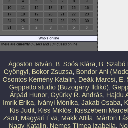
3
4
5
6
7
8
9
10
11
12
13
14
15
16
17
18
19
20
21
22
23
24
25
26
27
28
29
30
31
1
2
3
4
5
6
Who's online
There are currently
0 users
and
134 guests
online.
Ágoston István
,
B. Soós Klára
,
B. Szabó 
Gyöngyi
,
Bokor Zsuzsa
,
Bondor Ani (Mode
Csontos Kemény Katalin
,
Deák Marcsi
,
E.
Geppetto studio (Buzogány Ildikó)
,
Geppe
Árpád Hunor
,
Gyürky R. András
,
Hajdu 
Imrik Erika
,
Iványi Mónika
,
Jakab Csaba
,
K
Kis Judit
,
Kiss Miklós
,
Kisszebeni Marcel
Zsolt
,
Magyari Éva
,
Makk Attila
,
Márton Lász
Nagy Katalin
,
Nemes Tímea Izabella
,
No