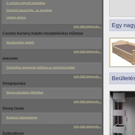
A szépség süllyedő katedrálisa
Distorted natural light - az üvegtégla
Lighting objects
Egy nag
még több bejegyzés...
Csontos Kemény Katalin mozaikművész műhelye
Mozaikműhely belülről
még több bejegyzés...
dekooder
Ösztöndíjas designerek kiállítása az Iparművészetiben
még több bejegyzés...
Beültetés
Designpumpa
Magyar betonbútor Milánóban
még több bejegyzés...
Dining Guide
Budapesti étteremdesign
még több bejegyzés...
Építészfórum