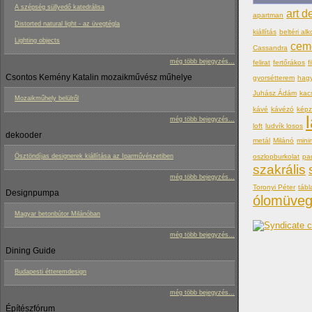
A szépség süllyedő katedrálisa
art d
apartman
Distorted natural light - az üvegtégla
kiállítás
beltéri alk
Lighting objects
cem
Cassandra
még több bejegyzés...
felirat
fertőrákos
f
Csontos Kemény Katalin mozaikművész műhelye
gyorsétterem
hag
Juhász Ádám
kac
Mozaikműhely belülről
kávé
kávézó
kép
még több bejegyzés...
loft
ludvík losos
dekooder
metál
Milánó
mini
oszlopburkolat
pa
Ösztöndíjas designerek kiállítása az Iparművészetiben
szakrális
még több bejegyzés...
Toronyi Péter
tábl
Designpumpa
ólomüve
Magyar betonbútor Milánóban
még több bejegyzés...
Dining Guide
Budapesti étteremdesign
még több bejegyzés...
Építészfórum