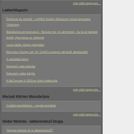
még több bejegyzés...
LakberMagazin
Építészet és enteriőr - a KREA Kortárs Művészeti Iskola bemutatja:
Térélmény
Belsőépítészeti koncepció - Bonvino bor- és aktívhotel - ha kicsit bátrabb
lennél, ilyen lenne az otthonod
Luxus lakás vörösre hangoltan
Electrolux Design Lab ‘10: Ízelítő a magyar pályázók alkotásaiból
A sokoldalú beton
Dekoratív pala burkolat
Dekoratív pellet kályha
A BoConcept új 2010-es bútor kollekciója
még több bejegyzés...
Macsali Kitchen Manufacture
Családi manufaktúra – egyedi termékek
még több bejegyzés...
Néder Melinda - lakberendező blogja
“Hogyan lehetek én is lakberendező?”