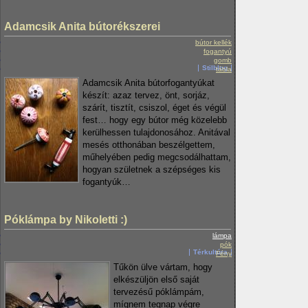
Adamcsik Anita bútorékszerei
bútor kellék
fogantyú
gomb
Stilblog
tábla
Adamcsik Anita bútorfogantyúkat
készít: azaz tervez, önt, sorjáz,
szárít, tisztít, csiszol, éget és végül
fest… hogy egy bútor még közelebb
kerülhessen tulajdonosához. Anitával
mesés otthonában beszélgettem,
műhelyében pedig megcsodálhattam,
hogyan születnek a szépséges kis
fogantyúk…
Póklámpa by Nikoletti :)
lámpa
pók
Térkultúra
Fény
Tűkön ülve vártam, hogy
elkészüljön első saját
tervezésű póklámpám,
mígnem tegnap végre