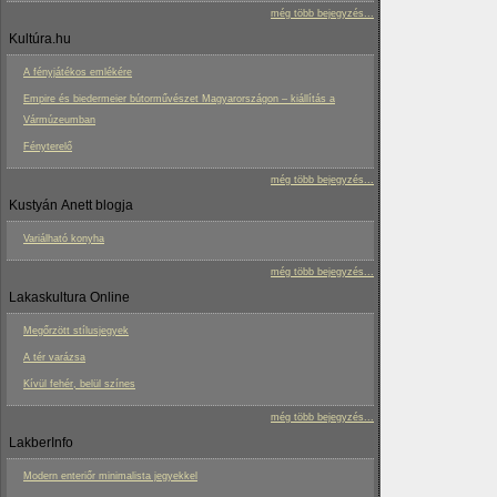
még több bejegyzés...
Kultúra.hu
A fényjátékos emlékére
Empire és biedermeier bútorművészet Magyarországon – kiállítás a
Vármúzeumban
Fényterelő
még több bejegyzés...
Kustyán Anett blogja
Variálható konyha
még több bejegyzés...
Lakaskultura Online
Megőrzött stílusjegyek
A tér varázsa
Kívül fehér, belül színes
még több bejegyzés...
LakberInfo
Modern enteriőr minimalista jegyekkel