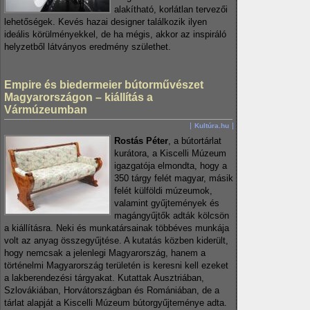
alakítható, korlátlan tervezői
lehetőségek. Kevés hazai designer találkozik ilyen
ideális körülményekkel, de ha mégis, akkor az inspiráló
helyzetből látványos eredmény születhet.
Empire és biedermeier bútorművészet
Magyarországon – kiállítás a
Vármúzeumban
Kultúra.hu
Rostás Péter
, a bútortárlat
kurátora, a Kiscelli Múzeum
igazgatója elmondta, hogy a
350 tárgy felét magyar, másik
felét külföldi múzeumok,
valamint gyűjtemények és
magángyűjtők adták kölcsön
a kiállításra. Neki és munkatársainak többéves munkája
volt az anyag összegyűjtése. A kutatás közben kiderült,
hogy nemcsak a jelenlegi Magyarország, hanem a
történelmi Magyarország területén is keresni kell ezeket
a lakberendezési tárgyakat. Kutattak Ausztriában,
Szlovákiában, Horvátországban és Romániában, de a
tárlat alapját a Kiscelli Múzeum bútorgyűjteménye adta.