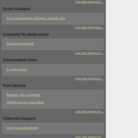
még több bejegyzés...
Szoba Kilatassal
Az én Lakástrendem 2011-ben - második rész
még több bejegyzés...
Szövetség’39 alkotócsoport
Kúszólámpa Nórának
még több bejegyzés...
Templomablak Anno
A Luxfer prizma
még több bejegyzés...
Teret alkotunk
Beültetés előtt a függőkert
Hófehér konyha vörös sálban
még több bejegyzés...
Térformáló Magazin
Ludvig Laura ólomüvegei
még több bejegyzés...