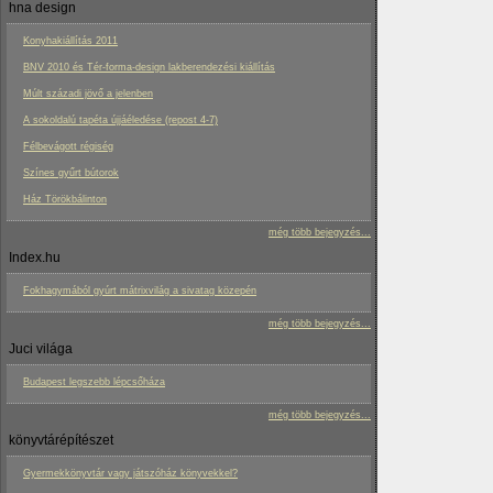
hna design
Konyhakiállítás 2011
BNV 2010 és Tér-forma-design lakberendezési kiállítás
Múlt századi jövő a jelenben
A sokoldalú tapéta újjáéledése (repost 4-7)
Félbevágott régiség
Színes gyűrt bútorok
Ház Törökbálinton
még több bejegyzés...
Index.hu
Fokhagymából gyúrt mátrixvilág a sivatag közepén
még több bejegyzés...
Juci világa
Budapest legszebb lépcsőháza
még több bejegyzés...
könyvtárépítészet
Gyermekkönyvtár vagy játszóház könyvekkel?