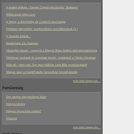
A puding próbája - Sample Central tesztáruház, Budapest
Méltósággal elbúcsúzni
A forma, a díszítmény és a funkció összhangja
Földalatti helyzetkép: szerkezetkész metróállomások (1.)
A Szezám kitárult...
Biedermeier a’la Geppetto
Vásároljon hazait! - megnyílt a Magyar Bútor Galéria első bemutatóterme
Öntöttvas oszlopok és üvegfalak között - irodabelső a Flórián Udvarban
Múlt idő - jelen való. Egy igazi kiállítás Lajta Béla munkásságáról
Magyar siker a GranitiFiandre nemzetközi tervpályázatán
még több bejegyzés...
Faművesség
Egy nagyon hagyományos bútor
Könyvszekrény
Hogyan tervezzünk széket?
Íróasztal
még több bejegyzés...