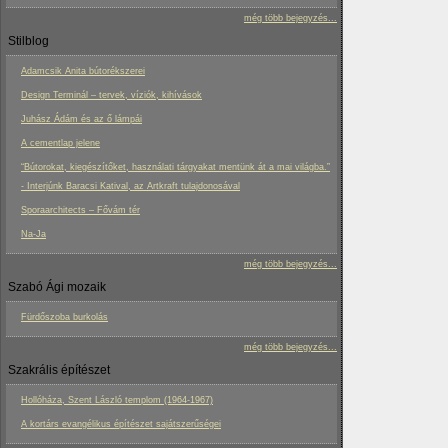
még több bejegyzés...
Stilblog
Adamcsik Anita bútorékszerei
Design Terminál – tervek, víziók, kihívások
Juhász Ádám és az ő lámpái
A cementlap jelene
“Bútorokat, kiegészítőket, használati tárgyakat mentünk át a mai világba.”
- Interjúnk Baracsi Katival, az Artkraft tulajdonosával
Sporaarchitects – Fővám tér
Na-Ja
még több bejegyzés...
Szabó Ági mozaik
Fürdőszoba burkolás
még több bejegyzés...
Szakrális építészet
Hollóháza, Szent László templom (1964-1967)
A kortárs evangélikus építészet sajátszerűségei