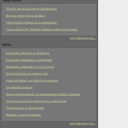
Fatáj Online
Régit és újat ötvöző magyar bútorkollekció
Bezár az utolsó Domus áruház is
Fából készült oszlopok és oszlopborítások
Trónust készít XVI. Benedek pápának a nágocsi restaurátor
még több bejegyzés...
hg.hu
Kapszulába zárt luxus az Andrássyn
Extravagáns iskolapalota a fővárosban
Barátságos ufólámpák az A+Z Designtól
Régi-új kávéüzlet az Andrássy úton
Hornicsek-életmű: egy eltűnő kor memoárja
Egy békebeli fogászat
Magyar napfogyatkozás- és bambuszlámpa hódított Japánban
A magyar szecesszió gyöngyszeme: a kácsás kút
Üvegművészet az építészetben
Mentsük a magyar bútorokat!
még több bejegyzés...