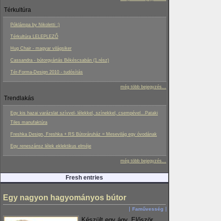
Térkultúra
Póklámpa by Nikoletti :)
Térkultúra LELEPLEZŐ
Hug Chair - magyar világsiker
Cassandra - bútorgyártás Békéscsabán (1.rész)
Tér-Forma-Design 2010 - tudósítás
még több bejegyzés...
Trendlakás
Egy kis hazai varázslat szívvel- lélekkel, színekkel, csempével...Pataki
Tiles manufaktúra
Freshka Design, Freshka + RS Bútoráruház = Mesevilág egy óvodának
Egy reneszánsz lélek eklektikus elméje
még több bejegyzés...
Fresh entries
Egy nagyon hagyományos bútor
Faművesség
Készült egy ágy. Először