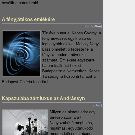
beválik a bútordarab!
A fényjátékos emlékére
Kultúra.hu
Fény
Tíz éve hunyt el Kepes György, a
fényművészet egyik első és
legnagyobb alakja. Moholy-Nagy
László mellett ő fedezte fel a
fényt a modern művészet
számára. Emlékére egyszerre
három kiállítást hozott
Budapestre a Nemzetközi Kepes
Társaság, a központi tárlatot a
Budapest Galéria fogadta be.
Kapszulába zárt luxus az Andrássyn
hg.hu
Milyen az álomfeladat egy
tervező számára?
Nagyszabású megbízás,
rugalmas, együttműködő
megrendelő és szabadon