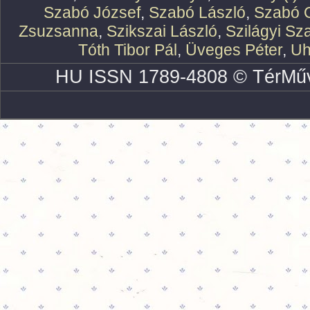
Szabó József
,
Szabó László
,
Szabó O
Zsuzsanna
,
Szikszai László
,
Szilágyi Sz
Tóth Tibor Pál
,
Üveges Péter
,
Uh
HU ISSN 1789-4808 © TérMűv