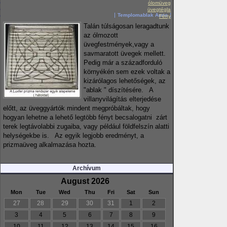
ólomüveg
üvegtégla
Templomablak Anno
Fény
Talán túlságosan leragadtunk
az ólmozott
üvegfestmények,vagy a
savmaratott üvegek mellett.
Pedig már a századforduló
környékén sem ezek voltak a
kizárólagos lehetőségek, az
"ablak " díszítésére. A
villanyvilágítás elterjedése
előtt, az üveggyártók mindent megpróbáltak, hogy
hogyan lehetne a lehető legtöbb fényt becsalogatni zárt
terek legtávolabbi zugaiba, vagy például földfelszín alatti
helységekbe is. Az egyik legjobb eredményt, a
prizmaüveg alkalmazása hozta.
Archívum
August 2026
Mon
Tue
Wed
Thu
Fri
Sat
Sun
27
28
29
30
31
1
2
3
4
5
6
7
8
9
10
11
12
13
14
15
16