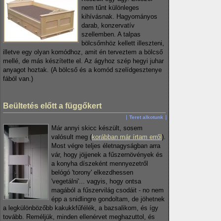
nem tűnt különleges
kihívásnak. Hagyományos
darab, konzervatív
szellemben. A talpas
bölcsőmhöz kellett illeszteni,
illetve egy olyan komódhoz, amit én terveztem a bölcső
mellé, de más készítette el. Az ágyhoz szép hegyi juhar
anyagot hoztak. (A bölcső és a komód szelídgesztenye
fából van.)
Beültetés előtt a függőkert
Teret alkotunk
Már annyi skicc készült, sosem
valósult meg (
korábban már írtam erről
).
Most végre teljes életnagyságban arra
vár, hogy jöjjenek a fűszernövények és
a konyha díszeként mennyezetről
belógó 'torony' elkezdhessen
'vegetálni'... vagyis, hogy ontsa
magából a fűszervilág csodáit - no nem
épp a snidlingre gondoltam, de jöhetnek
a legkülönbözőbb kakukkfűfélék, a bazsalikom, és így
tovább. Reméljük, minden ellenérvet meghazuttol, és