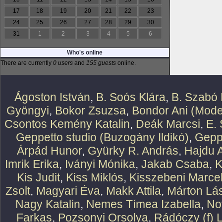
17
18
19
20
21
22
23
24
25
26
27
28
29
30
31
1
2
3
4
5
6
Who's online
There are currently
0 users
and
155 guests
online.
Ágoston István
,
B. Soós Klára
,
B. Szabó 
Gyöngyi
,
Bokor Zsuzsa
,
Bondor Ani (Mode
Csontos Kemény Katalin
,
Deák Marcsi
,
E.
Geppetto studio (Buzogány Ildikó)
,
Geppe
Árpád Hunor
,
Gyürky R. András
,
Hajdu 
Imrik Erika
,
Iványi Mónika
,
Jakab Csaba
,
K
Kis Judit
,
Kiss Miklós
,
Kisszebeni Marcel
Zsolt
,
Magyari Éva
,
Makk Attila
,
Márton Lász
Nagy Katalin
,
Nemes Tímea Izabella
,
No
Farkas
,
Pozsonyi Orsolya
,
Rádóczy (f) 