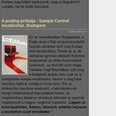
Közben meg kellett határozniuk, hogy a tárgyakat ki
csinálta, hol és kinek készültek.
A puding próbája - Sample Central
tesztáruház, Budapest
Építészfórum
Ez év novemberében Budapesten, a
Király utcát a Dob utcával összekötő
Gozsdu-udvarban nyílt meg Európa
első tesztáruháza. Ennek az új, de
várhatóan gyorsan elterjedő franchise
rendszernek az ötlete Ausztráliából
származik, az első két üzlet mégis
Tokióban majd Brazíliában nyílt meg.
A budapesti áruház nem csak az új
üzletpolitika európai vezérlovasa, hanem a még fiatal
franchise hálózat mintája is kíván lenni. Bár az
értékesítés franchise rendszerű, a belsőépítészeti
design kialakításával kapcsolatban kevés, és
meglehetősen általános elvárások érkeztek az ausztrál
tulajdonostól a magyar megbízón keresztül. „
Legyen az
üzlet lendületes, fiatalos, letisztult, előtérbe helyezve
a tesztelésre szánt termékeket.”