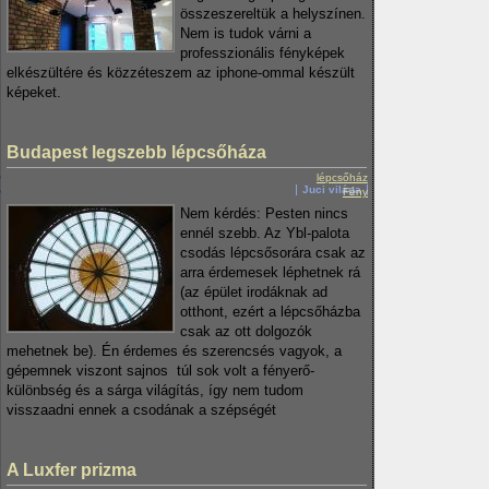
összeszereltük a helyszínen.
Nem is tudok várni a
professzionális fényképek
elkészültére és közzéteszem az iphone-ommal készült
képeket.
Budapest legszebb lépcsőháza
lépcsőház
Juci világa
Fény
Nem kérdés: Pesten nincs
ennél szebb. Az Ybl-palota
csodás lépcsősorára csak az
arra érdemesek léphetnek rá
(az épület irodáknak ad
otthont, ezért a lépcsőházba
csak az ott dolgozók
mehetnek be). Én érdemes és szerencsés vagyok, a
gépemnek viszont sajnos túl sok volt a fényerő-
különbség és a sárga világítás, így nem tudom
visszaadni ennek a csodának a szépségét
A Luxfer prizma