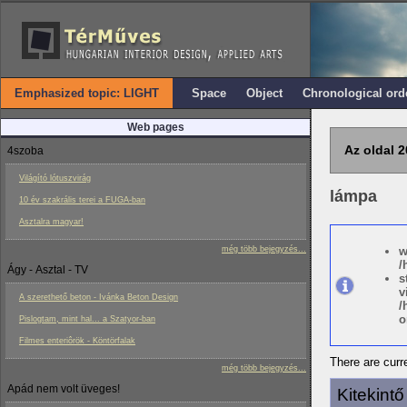
Emphasized topic: LIGHT
Space
Object
Chronological ord
Web pages
Az oldal 2
4szoba
Világító lótuszvirág
lámpa
10 év szakrális terei a FUGA-ban
Asztalra magyar!
még több bejegyzés...
w
/
Ágy - Asztal - TV
s
v
A szerethető beton - Ivánka Beton Design
/
o
Pislogtam, mint hal... a Szatyor-ban
Filmes enteriôrök - Köntörfalak
There are curre
még több bejegyzés...
Apád nem volt üveges!
Kitekint