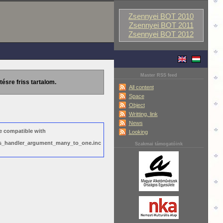
Zsennyei BOT 2010
Zsennyei BOT 2011
Zsennyei BOT 2012
Master RSS feed
tésre friss tartalom.
All content
Space
Object
Writting, link
News
e compatible with
Looking
ews_handler_argument_many_to_one.inc
Szakmai támogatóink