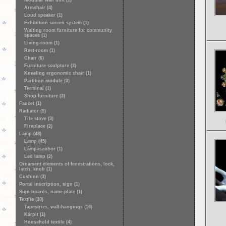
Modular wall unit (1)
Armchair (4)
Loud speaker (1)
Exhibition screen system (1)
Waiting room furniture for community
spaces (1)
Living-room (1)
Rest-room (1)
Chair (6)
Furniture sculpture (3)
Kneeling ergonomic chair (1)
Partition module (3)
Terminal (1)
Shop furniture (3)
Faucet (1)
Radiator (5)
Tile stove (3)
Fireplace (2)
Lamp (48)
Lamp (45)
Lámpaszobor (1)
Led lamp (2)
Ornament elements of fenestrations, lock,
latch, knob (1)
Cushion (3)
Portal inscription, sign (1)
Sign boards, name-plate (1)
Textile (30)
Tapestries, wall-hangings (16)
Kárpit (1)
Household textile (4)