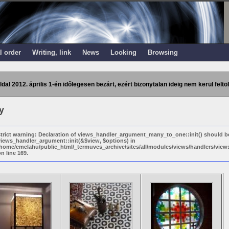
l order
Writing, link
News
Looking
Browsing
ldal 2012. április 1-én időlegesen bezárt, ezért bizonytalan ideig nem kerül feltöl
y
strict warning: Declaration of views_handler_argument_many_to_one::init() should b
views_handler_argument::init(&$view, $options) in
/home/emelahu/public_html/_termuves_archive/sites/all/modules/views/handlers/vi
n line 169.