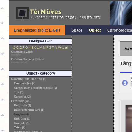
Emphasized topic: LIGHT
Space
Object
Chronologica
Designers - C
B
C
E
F
G
H
I
K
L
M
N
P
S
T
V
W
Ü
all
Az o
Csizmadia Zsolt
designer
Csontos Kemény Katalin
Tárg
mosaic artist
Object - category
Covering, tile, flooring (8)
Concrete tile (4)
Ceramics and marble mosaic (1)
o
Tile (1)
Ceramics (2)
Furniture (40)
Bed, sofa (4)
Bathroom furniture (1)
Konyhabútor
Ülőbútor (1)
Console (1)
Table (6)