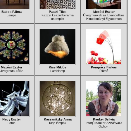
Babos Pálma
Pataki Tiles
Mezősi Eszter
Lámpa
Kézzel készül kerámia
Üvegmunkák az Evangélikus
csempék
Hittudományi Egyetemen
Mezősi Eszter
Kiss Miklós
Pongrácz Farkas
Üvegrestaurálás
Lamblamp
Plümó
Nagy Eszter
Kaszanitzky Anna
Kauker Szilvia
Lotus
Kipp lámpák
Interjú Kauker Szilviával a
6b.hu-n