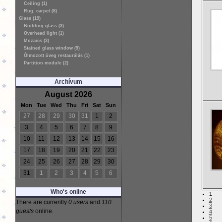
Ceiling (1)
Rug, carpet (8)
Glass (19)
Building glass (3)
Overhead light (1)
Mozaics (3)
Stained glass window (9)
Ólmozott üveg restaurálás (1)
Partition module (2)
Archívum
August 2026
Mon
Tue
Wed
Thu
Fri
Sat
Sun
27
28
29
30
31
1
2
3
4
5
6
7
8
9
10
11
12
13
14
15
16
17
18
19
20
21
22
23
24
25
26
27
28
29
30
31
1
2
3
4
5
6
Who's online
1
2
There are currently
0 users
and
110
3
guests
online.
4
5