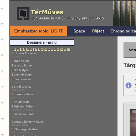
Emphasized topic: LIGHT
Space
Object
Chronologica
Designers - mind
B
C
E
F
G
H
I
K
L
M
N
P
S
T
V
W
Ü
all
Az o
B. Szabó Erzsébet
ceramist
Babos Pálma
Tárg
Bartalus Ildikó
Beke Mátyás
Bokor Gyöngyi
Bokor Zsuzsa
ceramist
Borbás Dorka
glass artist
o
Borkovics Péter
glass artist
Brinkus Kata
Bánhalmi Gábor
furniture designer
Csizmadia Zsolt
designer
Csontos Kemény Katalin
mosaic artist
E. Somogyi Andrea
silk painting artist