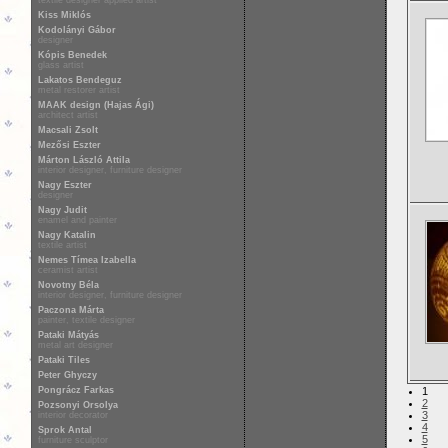
textile designer applied artist
Kiss Miklós
Kodolányi Gábor
designer
Kópis Benedek
glass artist
Lakatos Bendeguz
metal restorer artist
MAAK design (Hajas Ági)
architect artist
Macsali Zsolt
Mezősi Eszter
Márton László Attila
interior designer, furniture designer
Nagy Eszter
designer
Nagy Judit
enamel and painter
Nagy Katalin
textile artist
Nemes Tímea Izabella
ceramist artist
Novotny Béla
interior designer, furniture designer
Paczona Márta
painter, textile designer
Pataki Mátyás
metal art designer
Pataki Tiles
Peter Ghyczy
Pongrácz Farkas
1
2
Pozsonyi Orsolya
3
interior decorator
4
Sprok Antal
5
furniture sculptor