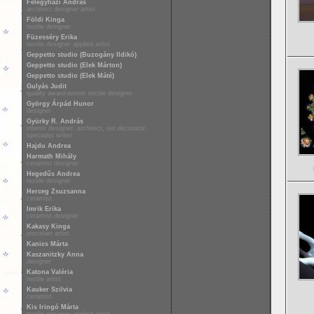
Félegyházi András
architect designer artist
Földi Kinga
textile designer
Füzesséry Erika
textile designer applied artist
Geppetto studio (Buzogány Ildikó)
Geppetto studio (Elek Márton)
Geppetto studio (Elek Máté)
Gulyás Judit
quality award-winner textile designer
György Árpád Hunor
designer
Gyürky R. András
interior designer, architect, set decorator,
specialist writer
Hajdu Andrea
Harmath Mihály
ceramist designer
Hegedűs Andrea
textile designer
Herceg Zsuzsanna
ceramist
Imrik Erika
ceramist designer
Kakasy Kinga
porcelain artist
Kanics Márta
Kaszanitzky Anna
designer
Katona Valéria
textile artist
Kauker Szilvia
ceramist
Kis Iringó Márta