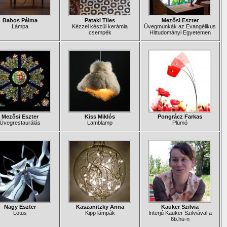
Babos Pálma
Pataki Tiles
Mezősi Eszter
Lámpa
Kézzel készül kerámia
Üvegmunkák az Evangélikus
csempék
Hittudományi Egyetemen
Mezősi Eszter
Kiss Miklós
Pongrácz Farkas
Üvegrestaurálás
Lamblamp
Plümó
Nagy Eszter
Kaszanitzky Anna
Kauker Szilvia
Lotus
Kipp lámpák
Interjú Kauker Szilviával a
6b.hu-n