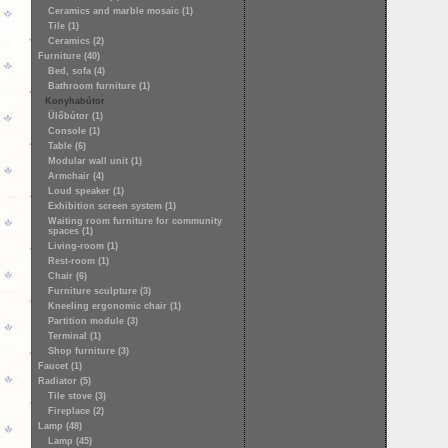
Ceramics and marble mosaic (1)
Tile (1)
Ceramics (2)
Furniture (40)
Bed, sofa (4)
Bathroom furniture (1)
Konyhabútor
Ülőbútor (1)
Console (1)
Table (6)
Modular wall unit (1)
Armchair (4)
Loud speaker (1)
Exhibition screen system (1)
Waiting room furniture for community
spaces (1)
Living-room (1)
Rest-room (1)
Chair (6)
Furniture sculpture (3)
Kneeling ergonomic chair (1)
Partition module (3)
Terminal (1)
Shop furniture (3)
Faucet (1)
Radiator (5)
Tile stove (3)
Fireplace (2)
Lamp (48)
Lamp (45)