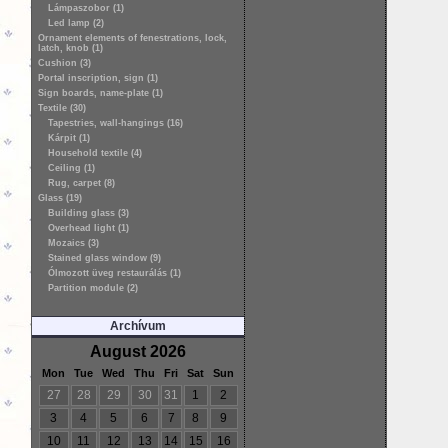
Lámpaszobor (1)
Led lamp (2)
Ornament elements of fenestrations, lock,
latch, knob (1)
Cushion (3)
Portal inscription, sign (1)
Sign boards, name-plate (1)
Textile (30)
Tapestries, wall-hangings (16)
Kárpit (1)
Household textile (4)
Ceiling (1)
Rug, carpet (8)
Glass (19)
Building glass (3)
Overhead light (1)
Mozaics (3)
Stained glass window (9)
Ólmozott üveg restaurálás (1)
Partition module (2)
Archívum
August 2026
Mon
Tue
Wed
Thu
Fri
Sat
Sun
27
28
29
30
31
1
2
3
4
5
6
7
8
9
10
11
12
13
14
15
16