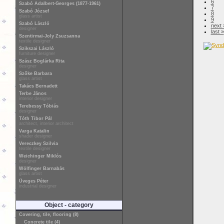
6
Szabó Adalbert-Georges (1877-1961)
7
Szabó József
8
glass artist
9
Szabó László
next 
designer
last »
Szentirmai-Joly Zsuzsanna
textile designer
Szikszai László
furniture designer
Szász Boglárka Rita
designer
Szőke Barbara
glass artist
Takács Bernadett
Terbe János
interior designer
Terebessy Tóbiás
designer
Tóth Tibor Pál
architect, interior architect
Varga Katalin
shader designer
Vereczkey Szilvia
textile designer
Weichinger Miklós
designer
Wölfinger Barnabás
glass artist
Üveges Péter
industrial designer
Object - category
Covering, tile, flooring (8)
Concrete tile (4)