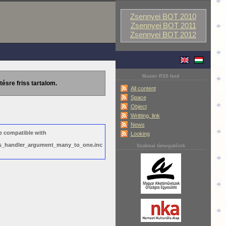
Zsennyei BOT 2010
Zsennyei BOT 2011
Zsennyei BOT 2012
Master RSS feed
tésre friss tartalom.
All content
Space
Object
Writting, link
News
e compatible with
Looking
ews_handler_argument_many_to_one.inc
Szakmai támogatóink