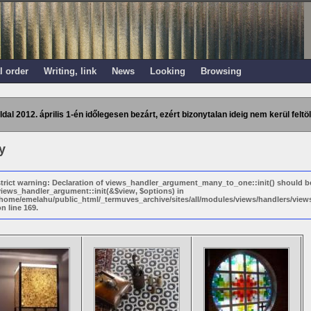
l order
Writing, link
News
Looking
Browsing
ldal 2012. április 1-én időlegesen bezárt, ezért bizonytalan ideig nem kerül feltöl
y
strict warning: Declaration of views_handler_argument_many_to_one::init() should b
views_handler_argument::init(&$view, $options) in
/home/emelahu/public_html/_termuves_archive/sites/all/modules/views/handlers/vi
n line 169.