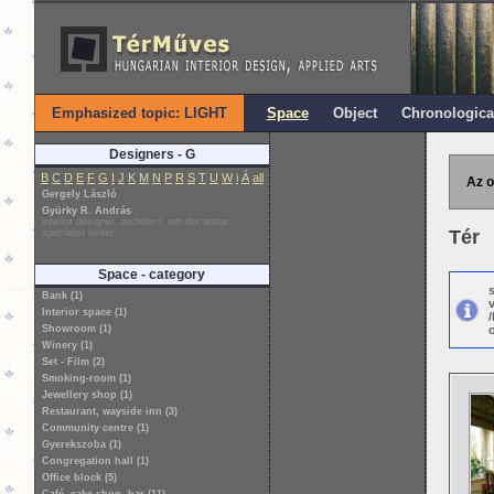
Emphasized topic: LIGHT
Space
Object
Chronologica
Designers - G
B
C
D
E
F
G
I
J
K
M
N
P
R
S
T
U
W
i
Á
all
Az o
Gergely László
Gyürky R. András
interior designer, architect, set decorator,
Tér
specialist writer
Space - category
Bank (1)
Interior space (1)
Showroom (1)
o
Winery (1)
Set - Film (2)
Smoking-room (1)
Jewellery shop (1)
Restaurant, wayside inn (3)
Community centre (1)
Gyerekszoba (1)
Congregation hall (1)
Office block (5)