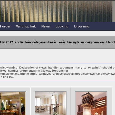
l order
Writing, link
News
Looking
Browsing
ldal 2012. április 1-én időlegesen bezárt, ezért bizonytalan ideig nem kerül feltöl
strict warning: Declaration of views_handler_argument_many_to_one::init() should b
views_handler_argument::init(&$view, $options) in
/home/emelahu/public_html/_termuves_archive/sites/all/modules/views/handlers/vi
n line 169.