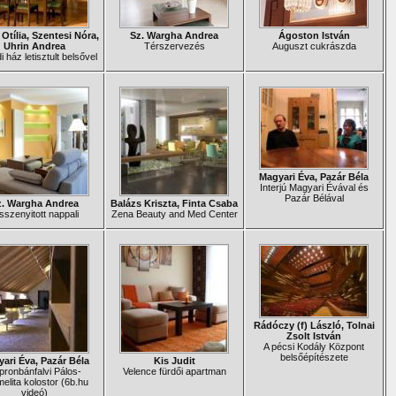
Otília, Szentesi Nóra,
Sz. Wargha Andrea
Ágoston István
Uhrin Andrea
Térszervezés
Auguszt cukrászda
i ház letisztult belsővel
Magyari Éva, Pazár Béla
Interjú Magyari Évával és
Pazár Bélával
z. Wargha Andrea
Balázs Kriszta, Finta Csaba
szenyitott nappali
Zena Beauty and Med Center
Rádóczy (f) László, Tolnai
Zsolt István
A pécsi Kodály Központ
belsőépítészete
ari Éva, Pazár Béla
Kis Judit
pronbánfalvi Pálos-
Velence fürdői apartman
elita kolostor (6b.hu
videó)