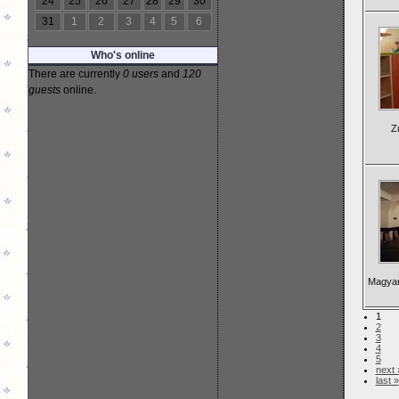
24
25
26
27
28
29
30
31
1
2
3
4
5
6
Who's online
There are currently
0 users
and
120
guests
online.
Z
Magyar
1
2
3
4
5
next 
last »