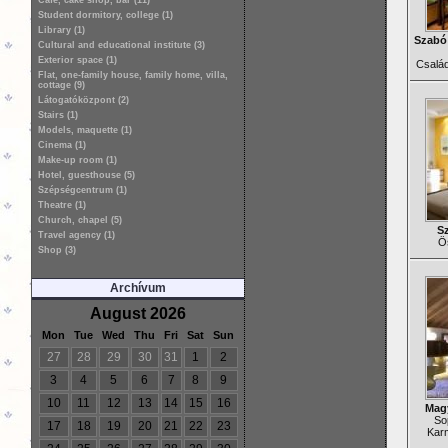
Café, cake shop, bar (11)
Student dormitory, college (1)
Library (1)
Szabó 
Cultural and educational institute (3)
Exterior space (1)
Család
Flat, one-family house, family home, villa,
cottage (9)
Látogatóközpont (2)
Stairs (1)
Models, maquette (1)
Cinema (1)
Make-up room (1)
Hotel, guesthouse (5)
Szépségcentrum (1)
Theatre (1)
Church, chapel (5)
S
Travel agency (1)
Ös
Shop (3)
Archívum
August 2026
Mon
Tue
Wed
Thu
Fri
Sat
Sun
27
28
29
30
31
1
2
3
4
5
6
7
8
9
10
11
12
13
14
15
16
Magy
So
17
18
19
20
21
22
23
Karm