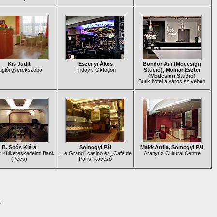
Kis Judit
Eszenyi Ákos
Bondor Ani (Modesign
uglói gyerekszoba
Friday’s Oktogon
Stúdió), Molnár Eszter
(Modesign Stúdió)
Butik hotel a város szívében
B. Soós Klára
Somogyi Pál
Makk Attila, Somogyi Pál
 Külkereskedelmi Bank
„Le Grand” casinó és „Café de
Aranytíz Cultural Centre
(Pécs)
Paris” kávézó
›