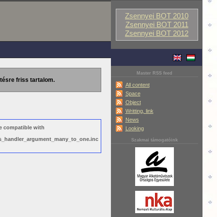
Zsennyei BOT 2010
Zsennyei BOT 2011
Zsennyei BOT 2012
Master RSS feed
tésre friss tartalom.
All content
Space
Object
Writting, link
News
e compatible with
Looking
ews_handler_argument_many_to_one.inc
Szakmai támogatóink