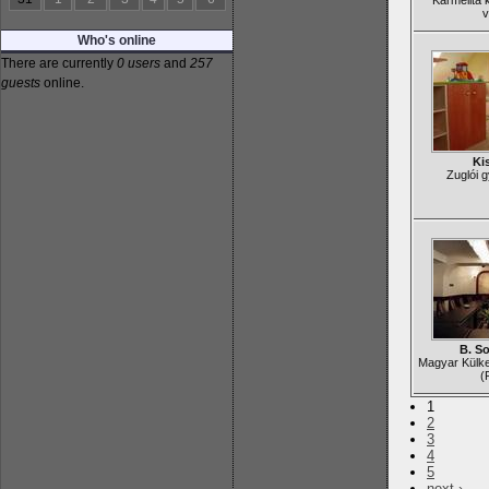
Karmelita 
v
Who's online
There are currently
0 users
and
257
guests
online.
Ki
Zuglói 
B. S
Magyar Külk
(
1
2
3
4
5
next ›