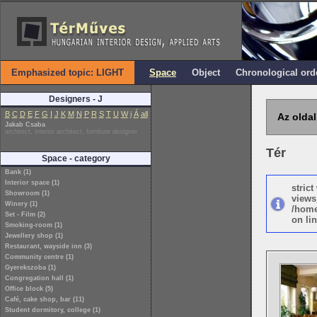
Emphasized topic: LIGHT
Space
Object
Chronological ord
Designers - J
B
C
D
E
F
G
I
J
K
M
N
P
R
S
T
U
W
i
Á
all
Az oldal
Jakab Csaba
architect, interior architect, furniture designer
Tér
Space - category
Bank (1)
Interior space (1)
stric
Showroom (1)
views
Winery (1)
/home
Set - Film (2)
on lin
Smoking-room (1)
Jewellery shop (1)
Restaurant, wayside inn (3)
Community centre (1)
Gyerekszoba (1)
Congregation hall (1)
Office block (5)
Café, cake shop, bar (11)
Student dormitory, college (1)