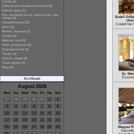
Library (1)
Cultural and educational institute (3)
Exterior space (1)
Flat, one-family house, family home, villa,
Szabó Otília
cottage (9)
Uhri
Látogatóközpont (2)
Családi ház l
Stairs (1)
Models, maquette (1)
Cinema (1)
Make-up room (1)
Hotel, guesthouse (5)
Szépségcentrum (1)
Theatre (1)
Church, chapel (5)
Travel agency (1)
Shop (3)
Sz. War
Összenyi
Archívum
August 2026
Mon
Tue
Wed
Thu
Fri
Sat
Sun
27
28
29
30
31
1
2
3
4
5
6
7
8
9
10
11
12
13
14
15
16
17
18
19
20
21
22
23
24
25
26
27
28
29
30
Magyari É
Sopronbá
31
1
2
3
4
5
6