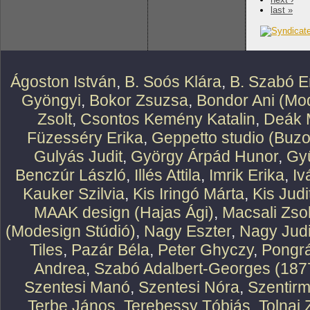
last »
Ágoston István
,
B. Soós Klára
,
B. Szabó E
Gyöngyi
,
Bokor Zsuzsa
,
Bondor Ani (Mod
Zsolt
,
Csontos Kemény Katalin
,
Deák 
Füzesséry Erika
,
Geppetto studio (Buzo
Gulyás Judit
,
György Árpád Hunor
,
Gy
Benczúr László
,
Illés Attila
,
Imrik Erika
,
Iv
Kauker Szilvia
,
Kis Iringó Márta
,
Kis Judi
MAAK design (Hajas Ági)
,
Macsali Zsol
(Modesign Stúdió)
,
Nagy Eszter
,
Nagy Judi
Tiles
,
Pazár Béla
,
Peter Ghyczy
,
Pongr
Andrea
,
Szabó Adalbert-Georges (187
Szentesi Manó
,
Szentesi Nóra
,
Szentirm
Terbe János
,
Terebessy Tóbiás
,
Tolnai 