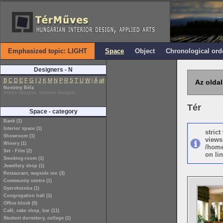
Emphasized topic: LIGHT
Space
Object
Chronological ord
Designers - N
B
C
D
E
F
G
I
J
K
M
N
P
R
S
T
U
W
i
Á
all
Az oldal
Novotny Béla
interior designer, furniture designer
Tér
Space - category
Bank (1)
Interior space (1)
stric
Showroom (1)
views
Winery (1)
/home
Set - Film (2)
on lin
Smoking-room (1)
Jewellery shop (1)
Restaurant, wayside inn (3)
Community centre (1)
Gyerekszoba (1)
Congregation hall (1)
Office block (5)
Café, cake shop, bar (11)
Student dormitory, college (1)