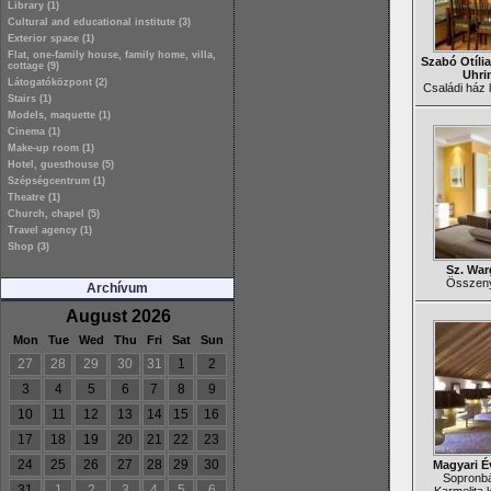
Library (1)
Cultural and educational institute (3)
Exterior space (1)
Flat, one-family house, family home, villa,
Szabó Otília
cottage (9)
Uhri
Látogatóközpont (2)
Családi ház l
Stairs (1)
Models, maquette (1)
Cinema (1)
Make-up room (1)
Hotel, guesthouse (5)
Szépségcentrum (1)
Theatre (1)
Church, chapel (5)
Travel agency (1)
Shop (3)
Sz. War
Összenyi
Archívum
August 2026
Mon
Tue
Wed
Thu
Fri
Sat
Sun
27
28
29
30
31
1
2
3
4
5
6
7
8
9
10
11
12
13
14
15
16
17
18
19
20
21
22
23
24
25
26
27
28
29
30
Magyari É
Sopronbá
31
1
2
3
4
5
6