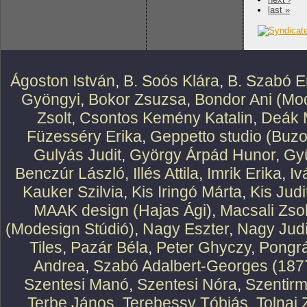
last »
Ágoston István
,
B. Soós Klára
,
B. Szabó E
Gyöngyi
,
Bokor Zsuzsa
,
Bondor Ani (Mod
Zsolt
,
Csontos Kemény Katalin
,
Deák 
Füzesséry Erika
,
Geppetto studio (Buzo
Gulyás Judit
,
György Árpád Hunor
,
Gy
Benczúr László
,
Illés Attila
,
Imrik Erika
,
Iv
Kauker Szilvia
,
Kis Iringó Márta
,
Kis Judi
MAAK design (Hajas Ági)
,
Macsali Zsol
(Modesign Stúdió)
,
Nagy Eszter
,
Nagy Judi
Tiles
,
Pazár Béla
,
Peter Ghyczy
,
Pongr
Andrea
,
Szabó Adalbert-Georges (187
Szentesi Manó
,
Szentesi Nóra
,
Szentirm
Terbe János
,
Terebessy Tóbiás
,
Tolnai 