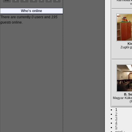
Karmelita 
v
Who's online
There are currently
0 users
and
195
guests
online.
Ki
Zuglói 
B. S
Magyar Külk
(
1
2
3
4
5
next ›