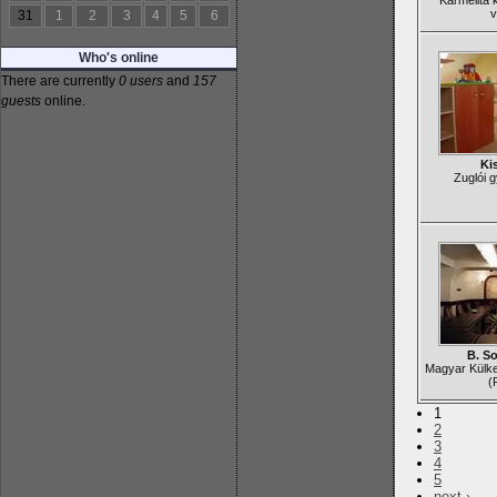
Karmelita 
v
31
1
2
3
4
5
6
Who's online
There are currently
0 users
and
157
guests
online.
Ki
Zuglói 
B. S
Magyar Külk
(
1
2
3
4
5
next ›