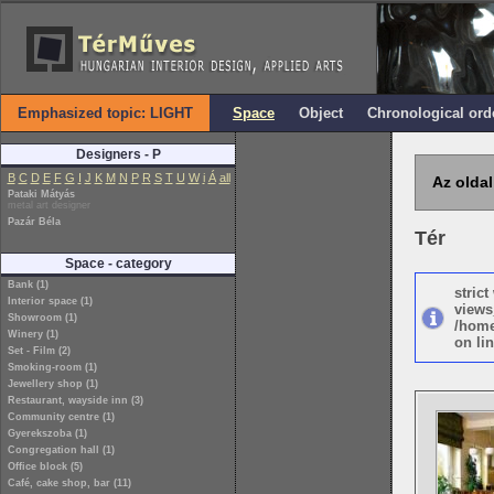
Emphasized topic: LIGHT
Space
Object
Chronological ord
Designers - P
B
C
D
E
F
G
I
J
K
M
N
P
R
S
T
U
W
i
Á
all
Az oldal
Pataki Mátyás
metal art designer
Pazár Béla
Tér
Space - category
Bank (1)
stric
Interior space (1)
views
Showroom (1)
/home
Winery (1)
on lin
Set - Film (2)
Smoking-room (1)
Jewellery shop (1)
Restaurant, wayside inn (3)
Community centre (1)
Gyerekszoba (1)
Congregation hall (1)
Office block (5)
Café, cake shop, bar (11)