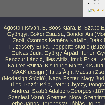
last »
Ágoston István
,
B. Soós Klára
,
B. Szabó E
Gyöngyi
,
Bokor Zsuzsa
,
Bondor Ani (Mod
Zsolt
,
Csontos Kemény Katalin
,
Deák 
Füzesséry Erika
,
Geppetto studio (Buzo
Gulyás Judit
,
György Árpád Hunor
,
Gy
Benczúr László
,
Illés Attila
,
Imrik Erika
,
Iv
Kauker Szilvia
,
Kis Iringó Márta
,
Kis Judi
MAAK design (Hajas Ági)
,
Macsali Zsol
(Modesign Stúdió)
,
Nagy Eszter
,
Nagy Judi
Tiles
,
Pazár Béla
,
Peter Ghyczy
,
Pongr
Andrea
,
Szabó Adalbert-Georges (187
Szentesi Manó
,
Szentesi Nóra
,
Szentirm
Terbe János
,
Terebessy Tóbiás
,
Tolnai 