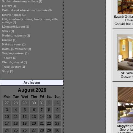
Student dormitory, college (1)
Library (1)
Cultural and educational institute (3)
Exterior space (1)
Szabó Otília
Flat, one-family house, family home, villa,
Uhri
cottage (9)
Családi ház l
Látogatóközpont (2)
Stairs (1)
Models, maquette (1)
Cinema (1)
Make-up room (1)
Hotel, guesthouse (5)
Szépségcentrum (1)
Theatre (1)
Church, chapel (5)
Travel agency (1)
Shop (3)
Sz. War
Összenyi
Archívum
August 2026
Mon
Tue
Wed
Thu
Fri
Sat
Sun
27
28
29
30
31
1
2
3
4
5
6
7
8
9
10
11
12
13
14
15
16
17
18
19
20
21
22
23
Magyari É
Sopronbá
24
25
26
27
28
29
30