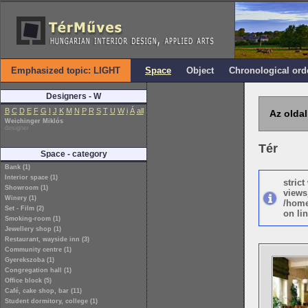
Emphasized topic: LIGHT
Space
Object
Chronological ord
Designers - W
B
C
D
E
F
G
I
J
K
M
N
P
R
S
T
U
W
i
Á
all
Az oldal
Weichinger Miklós
designer
Tér
Space - category
Bank (1)
Interior space (1)
stric
Showroom (1)
views
Winery (1)
/home
Set - Film (2)
on lin
Smoking-room (1)
Jewellery shop (1)
Restaurant, wayside inn (3)
Community centre (1)
Gyerekszoba (1)
Congregation hall (1)
Office block (5)
Café, cake shop, bar (11)
Student dormitory, college (1)