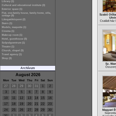
Library (1)
Cultural and educational institute (3)
Exterior space (1)
Flat, one-family house, family home, villa,
Szabó Otília
cottage (9)
Uhri
Látogatóközpont (2)
Családi ház l
Stairs (1)
Models, maquette (1)
Cinema (1)
Make-up room (1)
Hotel, guesthouse (5)
Szépségcentrum (1)
Theatre (1)
Church, chapel (5)
Travel agency (1)
Shop (3)
Sz. War
Összenyi
Archívum
August 2026
Mon
Tue
Wed
Thu
Fri
Sat
Sun
27
28
29
30
31
1
2
3
4
5
6
7
8
9
10
11
12
13
14
15
16
17
18
19
20
21
22
23
24
25
26
27
28
29
30
Magyari É
Sopronbá
31
1
2
3
4
5
6