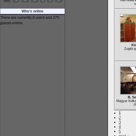
Karmelita 
v
Who's online
There are currently
0 users
and
275
guests
online.
Ki
Zuglói 
B. S
Magyar Külk
(
1
2
3
4
5
next ›