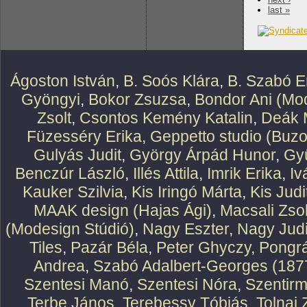
last »
Ágoston István
,
B. Soós Klára
,
B. Szabó E
Gyöngyi
,
Bokor Zsuzsa
,
Bondor Ani (Mod
Zsolt
,
Csontos Kemény Katalin
,
Deák 
Füzesséry Erika
,
Geppetto studio (Buzo
Gulyás Judit
,
György Árpád Hunor
,
Gy
Benczúr László
,
Illés Attila
,
Imrik Erika
,
Iv
Kauker Szilvia
,
Kis Iringó Márta
,
Kis Judi
MAAK design (Hajas Ági)
,
Macsali Zsol
(Modesign Stúdió)
,
Nagy Eszter
,
Nagy Judi
Tiles
,
Pazár Béla
,
Peter Ghyczy
,
Pongr
Andrea
,
Szabó Adalbert-Georges (187
Szentesi Manó
,
Szentesi Nóra
,
Szentirm
Terbe János
,
Terebessy Tóbiás
,
Tolnai 