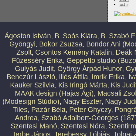
last »
Ágoston István
,
B. Soós Klára
,
B. Szabó E
Gyöngyi
,
Bokor Zsuzsa
,
Bondor Ani (Mod
Zsolt
,
Csontos Kemény Katalin
,
Deák 
Füzesséry Erika
,
Geppetto studio (Buzo
Gulyás Judit
,
György Árpád Hunor
,
Gy
Benczúr László
,
Illés Attila
,
Imrik Erika
,
Iv
Kauker Szilvia
,
Kis Iringó Márta
,
Kis Judi
MAAK design (Hajas Ági)
,
Macsali Zsol
(Modesign Stúdió)
,
Nagy Eszter
,
Nagy Judi
Tiles
,
Pazár Béla
,
Peter Ghyczy
,
Pongr
Andrea
,
Szabó Adalbert-Georges (187
Szentesi Manó
,
Szentesi Nóra
,
Szentirm
Terbe János
,
Terebessy Tóbiás
,
Tolnai 