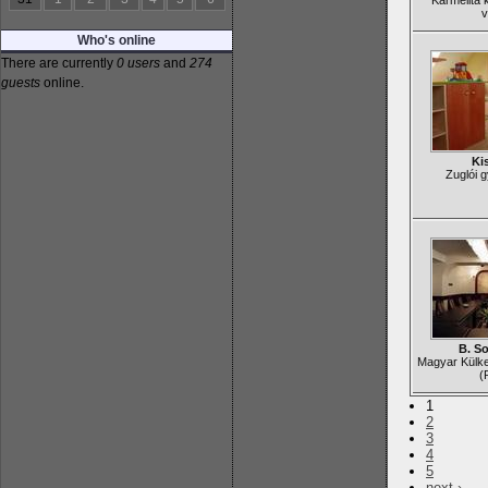
Karmelita 
v
Who's online
There are currently
0 users
and
274
guests
online.
Ki
Zuglói 
B. S
Magyar Külk
(
1
2
3
4
5
next ›