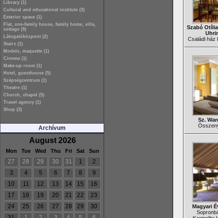
Library (1)
Cultural and educational institute (3)
Exterior space (1)
Flat, one-family house, family home, villa,
Szabó Otília
cottage (9)
Uhri
Látogatóközpont (2)
Családi ház l
Stairs (1)
Models, maquette (1)
Cinema (1)
Make-up room (1)
Hotel, guesthouse (5)
Szépségcentrum (1)
Theatre (1)
Church, chapel (5)
Travel agency (1)
Shop (3)
Sz. War
Összenyi
Archívum
August 2026
Mon
Tue
Wed
Thu
Fri
Sat
Sun
27
28
29
30
31
1
2
3
4
5
6
7
8
9
10
11
12
13
14
15
16
17
18
19
20
21
22
23
24
25
26
27
28
29
30
Magyari É
Sopronbá
31
1
2
3
4
5
6