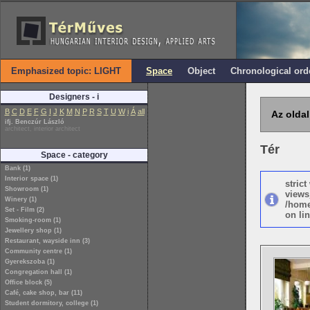
Emphasized topic: LIGHT
Space
Object
Chronological ord
Designers - i
B
C
D
E
F
G
I
J
K
M
N
P
R
S
T
U
W
i
Á
all
Az oldal
ifj. Benczúr László
architect, interior architect
Tér
Space - category
Bank (1)
Interior space (1)
stric
Showroom (1)
views
Winery (1)
/home
Set - Film (2)
on lin
Smoking-room (1)
Jewellery shop (1)
Restaurant, wayside inn (3)
Community centre (1)
Gyerekszoba (1)
Congregation hall (1)
Office block (5)
Café, cake shop, bar (11)
Student dormitory, college (1)