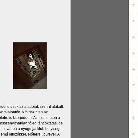
deltetésük az alábbiak szerint alakult:
találhatók. A földszinten az
tre is kiterjedően. Az I. emeleten a
 összenyithatóan főleg táncoktatás, de
rme, továbbá a nyugdíjasklub helyiségei
nemű öltözőkkel, előtérrel, büfével. A