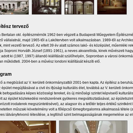
ítész tervező
 Bertalan okl. építészmérnök 1962-ben végzett a Budapesti Műegyetem Építészmér
ező vállalatnál, majd 1965-től a Lakótervben volt alkalmazásban. 1989-től az Archiko
k, mint vezető tervező. Az eltelt 39 év alatt számos lakó- és középület, műemléki reko
a Soproni Horváth József (1891-1961), a neves akvarellista, kinek művészeti hagy
 adott ki (1987, 1997) állandó kiállítását szülőhelyén, Sopronban a városi önkormá
n működteti. 2004-ben a művész londoni kiállítását készíti elő.
ogram
ző a megbízást az V. kerületi önkormányzattól 2001-ben kapta. Az építész a beruhá
 épület megújításával a civil és ifjúsági kulturális élet, továbbá az V. kerületi ön
 befogadására képes közösségi tereket, és új minőségi szintet képviselő kulturális 
élt az épület közlekedési rendszerének gyökeres megváltoztatásával, az épületszin
prózott irodaterek megszüntetésével), az alagsor és a tetőtér teljes értékű szintként 
hetetlen műszaki követelmény volt a főlépcső tömegforgalomra alkalmassá tétele (a
yes látványfelvonó létesítése, a legfölső szint belmagasságának megemelése az e