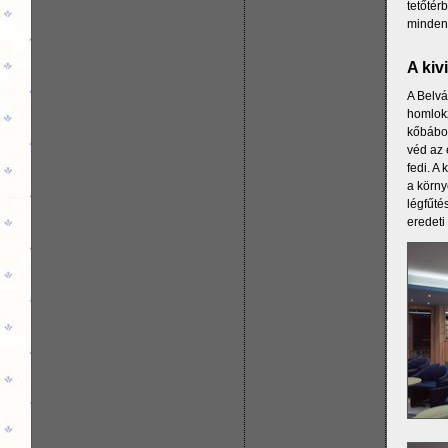
tetőtér
minden 
A kiv
A Belvá
homlokz
kőbábos
véd az 
fedi. A
a körny
légfűté
eredeti