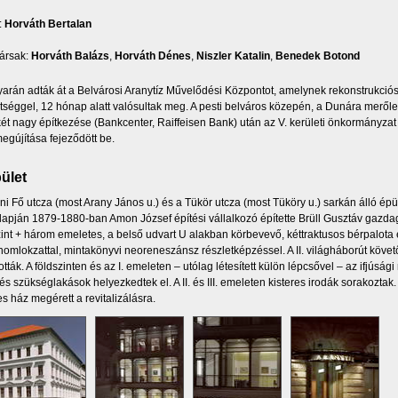
:
Horváth Bertalan
ársak:
Horváth Balázs
,
Horváth Dénes
,
Niszler Katalin
,
Benedek Botond
arán adták át a Belvárosi Aranytíz Művelődési Központot, amelynek rekonstrukciós k
tséggel, 12 hónap alatt valósultak meg. A pesti belváros közepén, a Dunára merő
két nagy építkezése (Bankcenter, Raiffeisen Bank) után az V. kerületi önkormányzat
egújítása fejeződött be.
ület
ni Fő utcza (most Arany János u.) és a Tükör utcza (most Tüköry u.) sarkán álló épü
alapján 1879-1880-ban Amon József építési vállalkozó építette Brüll Gusztáv gazda
zint + három emeletes, a belső udvart U alakban körbevevő, kéttraktusos bérpalota ekl
homlokzattal, mintakönyvi neoreneszánsz részletképzéssel. A II. világháborút követ
ották. A földszinten és az I. emeleten – utólag létesített külön lépcsővel – az ifjúsá
és szükséglakások helyezkedtek el. A II. és III. emeleten kisteres irodák sorakoztak.
s ház megérett a revitalizálásra.