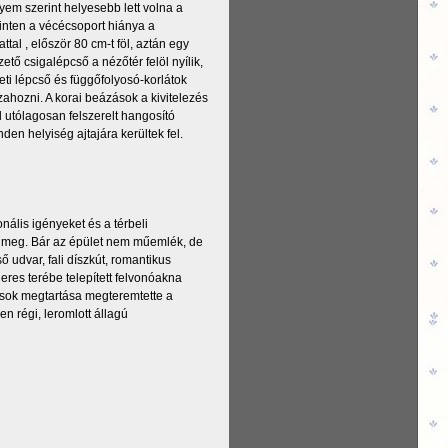
nyem szerint helyesebb lett volna a
szinten a vécécsoport hiánya a
al , először 80 cm-t föl, aztán egy
ető csigalépcső a nézőtér felöl nyílik,
ti lépcső és függőfolyosó-korlátok
zahozni. A korai beázások a kivitelezés
 utólagosan felszerelt hangosító
en helyiség ajtajára kerültek fel.
nális igényeket és a térbeli
a meg. Bár az épület nem műemlék, de
ső udvar, fali díszkút, romantikus
eres terébe telepített felvonóakna
lások megtartása megteremtette a
n régi, leromlott állagú