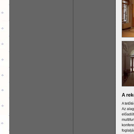
A rek
A tetőt
Az alag
előadót
multifu
konfere
foglaljá