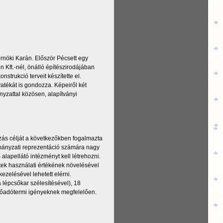
nöki Karán. Először Pécsett egy
n Kft.-nél, önálló építészirodájában
nstrukció terveit készítette el.
atékát is gondozza. Képeiről két
nyzattal közösen, alapítványi
zás célját a következőkben fogalmazta
kormányzati reprezentáció számára nagy
alapellátó intézményt kell létrehozni.
tek használati értékének növelésével
kezelésével lehetett elérni.
 lépcsőkar szélesítésével), 18
lőadótermi igényeknek megfelelően.