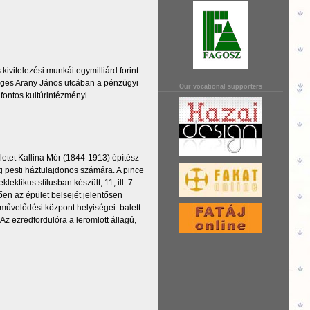
ivitelezési munkái egymilliárd forint
leges Arany János utcában a pénzügyi
Our vocational supporters
 fontos kultúrintézményi
letet Kallina Mór (1844-1913) építész
g pesti háztulajdonos számára. A pince
ektikus stílusban készült, 11, ill. 7
ően az épület belsejét jelentősen
gi művelődési központ helyiségei: balett-
 Az ezredfordulóra a leromlott állagú,