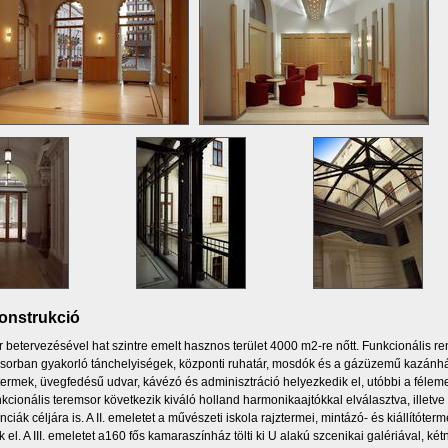
onstrukció
ér betervezésével hat szintre emelt hasznos terület 4000 m2-re nőtt. Funkcionális ren
sorban gyakorló tánchelyiségek, központi ruhatár, mosdók és a gázüzemű kazánház 
ermek, üvegfedésű udvar, kávézó és adminisztráció helyezkedik el, utóbbi a félemele
nkcionális teremsor következik kiváló holland harmonikaajtókkal elválasztva, illetve
nciák céljára is. A II. emeletet a művészeti iskola rajztermei, mintázó- és kiállítóte
k el. A III. emeletet a160 fős kamaraszínház tölti ki U alakú szcenikai galériával, két