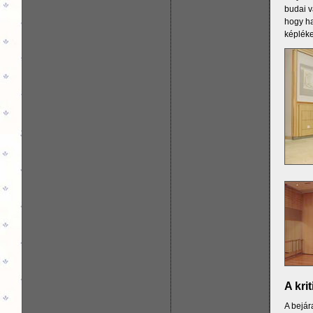
budai v
hogy ha
képlék
A kri
A bejár