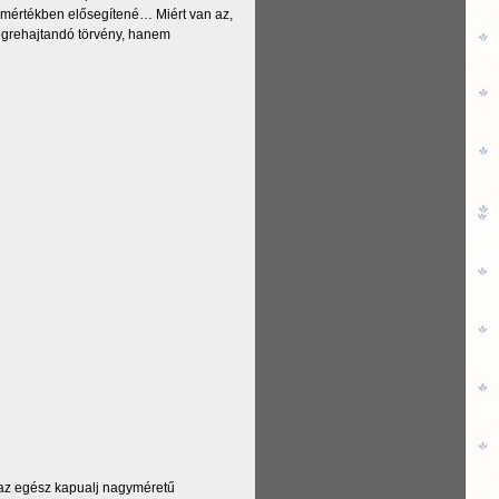
gymértékben elősegítené… Miért van az,
égrehajtandó törvény, hanem
t, az egész kapualj nagyméretű