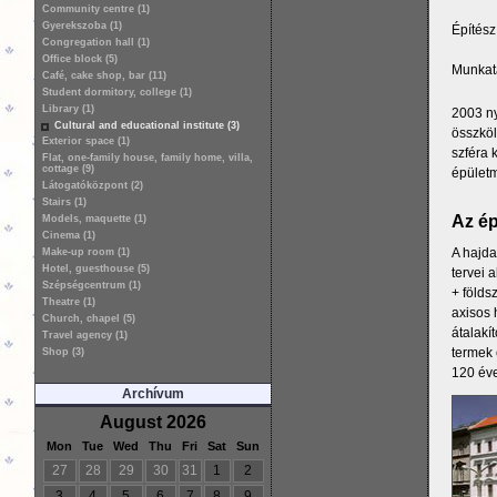
Community centre (1)
Gyerekszoba (1)
Építész
Congregation hall (1)
Office block (5)
Munkat
Café, cake shop, bar (11)
Student dormitory, college (1)
Library (1)
2003 ny
Cultural and educational institute (3)
összköl
Exterior space (1)
szféra 
Flat, one-family house, family home, villa,
cottage (9)
épületm
Látogatóközpont (2)
Stairs (1)
Az ép
Models, maquette (1)
Cinema (1)
A hajda
Make-up room (1)
Hotel, guesthouse (5)
tervei 
Szépségcentrum (1)
+ földs
Theatre (1)
axisos 
Church, chapel (5)
átalakít
Travel agency (1)
termek 
Shop (3)
120 éve
Archívum
August 2026
Mon
Tue
Wed
Thu
Fri
Sat
Sun
27
28
29
30
31
1
2
3
4
5
6
7
8
9