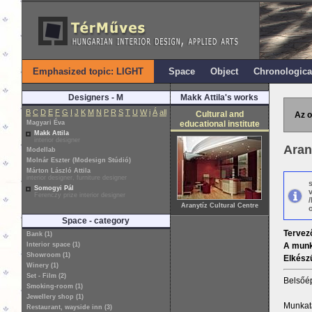
Emphasized topic: LIGHT
Space
Object
Chronologica
Designers - M
Makk Attila's works
B
C
D
E
F
G
I
J
K
M
N
P
R
S
T
U
W
i
Á
all
Cultural and
Az o
Magyari Éva
educational institute
Makk Attila
interior designer
Aran
Modellab
Molnár Eszter (Modesign Stúdió)
Márton László Attila
interior designer, furniture designer
Somogyi Pál
Ferenczy prize interior designer
Aranytíz Cultural Centre
o
Space - category
Tervez
Bank (1)
Interior space (1)
A munk
Showroom (1)
Elkészü
Winery (1)
Set - Film (2)
Belsőép
Smoking-room (1)
Jewellery shop (1)
Munkat
Restaurant, wayside inn (3)