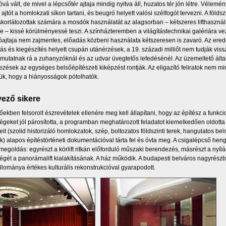
óvá vált, de mivel a lépcsőtér ajtaja mindig nyitva áll, huzatos tér jön létre. Vélemé
i ajtót a homlokzati síkon tartani, és beugró helyett valósi szélfogót tervezni. A föld
orlátozottak számára a mosdók használatát az alagsorban – kétszeres lifthasználatt
 le – kissé körülményessé teszi. A színházteremben a világítástechnikai galériára vez
lóajtaja nem zajmentes, előadás közbeni használata kétszeresen is zavaró. Az erede
ás és kiegészítés helyett csupán utánérzések, a 19. századi milliőt nem tudják viss
 mutatnak rá a zuhanyzóknál és az udvar üvegtetős lefedésénél. Az üzemeltető által
zések az egységes belsőépítészeti kiképzést rontják. Az eligazító feliratok nem mind
k, hogy a hiányosságok pótolhatók.
vező sikere
őekben felsorolt észrevételek ellenére meg kell állapítani, hogy az építész a funkcio
égeket jól párosította, a programban meghatározott feladatot kiemelkedően oldott
eit (szolid historizáló homlokzatok, szép, boltozatos földszinti terek, hangulatos bel
k) alapos építéstörténeti dokumentációval tárta fel és óvta meg. A csigalépcső heng
 megoldás: egyrészt a körlift ritkán előforduló műszaki berendezés, másrészt a nyí
égét a panorámalift kialakításának. A ház működik. A budapesti belváros nagyrészbe
llománya értékes kulturális rekonstrukcióval gyarapodott.