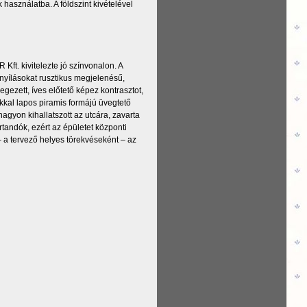
használatba. A földszint kivételével
Kft. kivitelezte jó színvonalon. A
 nyílásokat rusztikus megjelenésű,
gezett, íves előtető képez kontrasztot,
kkal lapos piramis formájú üvegtető
gyon kihallatszott az utcára, zavarta
tandók, ezért az épületet központi
 – a tervező helyes törekvéseként – az