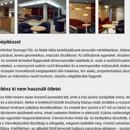
építészet
riőröket Somogyi Pál, és Makk Attila belsőépítészek tervezték mértéktartóan, többs
zásával, kevés geometrikus, intarziás díszítéssel. Az ülőbútorok egyediek, rész
. Az emeleti termeket függesztett álmennyezettel alakította ki, ezek a szellőzőcsato
stekkel, a mennyezet szélein szórt fényekkel és a mennyezetbe süllyesztett, kisfes
 közepén homokfúvott üveglapokból álló hatalmas, kör alakú, propellerhatású díszvi
ében az intézmény nevét hordozó, zászlós világítótestek függnek.
ítész ki nem használt ötletei
ész több helyen olyan ésszerű javaslatot tett, amik a ház javára szolgáltak volna, d
 és a beruházó, illetve a kivitelező közötti összhang hiánya miatt, továbbá a rosszul
talan érvényre juttatása következtében. Az eredeti terv szerint a 67 m2-es belső udv
 táncterem épülhetett volna, mivel vasbeton födéme is elkészült. A járda szélesség
sáv egyoldali megszüntetésével. A tervet Andor Anikó táj- és kertépítész készítette, t
et a Városfejlesztési Bizottság is elfogadta, mégsem építették meg. A belső udvarba
lítása. A tetőtérben, az attikafal fölött tervezett hatásos panoráma-ablaksor – pompás