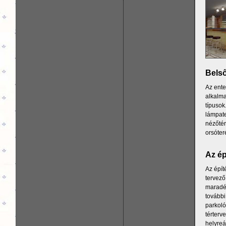
Belső
Az ente
alkalma
típusok
lámpate
nézőtér
orsóter
Az ép
Az épít
tervező
maradék
további
parkoló
térterv
helyreál