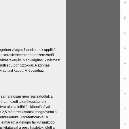
égében világos faburkolatok applikált
ben a kereskedelemben beszerezhető
rnákat takarják. Megvilágításuk hármas:
zültségű pontizzókkal. A színházi
lágítást kapott. A lépcsőház
e sajnálatosan nem realizálódtak a
 értelmezett takarékossági elv
ar alatt a feltöltés kibontásával
ét 2,5 méterrel kívánták megnövelni a
érburkolattal, utcabútorokkal. A
n elmaradt a vízköpő falikút működő
 kilátással a pesti háztetők fölött a