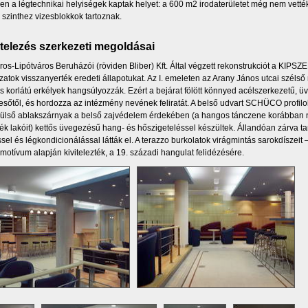
ben a légtechnikai helyiségek kaptak helyet: a 600 m2 irodaterületet még nem vették 
szinthez vizesblokkok tartoznak.
itelezés szerkezeti megoldásai
ros-Lipótváros Beruházói (röviden Bliber) Kft. Által végzett rekonstrukciót a KIPSZER 
atok visszanyerték eredeti állapotukat. Az I. emeleten az Arany János utcai szélső
 korlátú erkélyek hangsúlyozzák. Ezért a bejárat fölött könnyed acélszerkezetű, üve
esőtől, és hordozza az intézmény nevének feliratát. A belső udvart SCHÜCO profilo
 külső ablakszárnyak a belső zajvédelem érdekében (a hangos tánczene korábban na
ék lakóit) kettős üvegezésű hang- és hőszigeteléssel készültek. Állandóan zárva tar
ssel és légkondicionálással látták el. A terazzo burkolatok virágmintás sarokdíszeit
 motívum alapján kivitelezték, a 19. századi hangulat felidézésére.