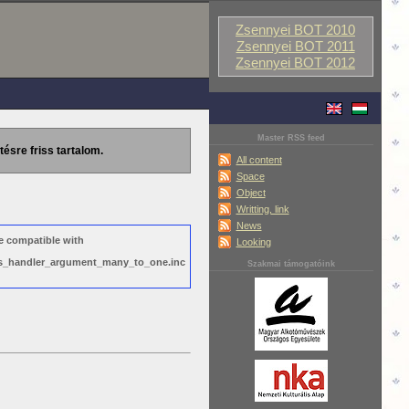
Zsennyei BOT 2010
Zsennyei BOT 2011
Zsennyei BOT 2012
Master RSS feed
tésre friss tartalom.
All content
Space
Object
Writting, link
News
e compatible with
Looking
ews_handler_argument_many_to_one.inc
Szakmai támogatóink