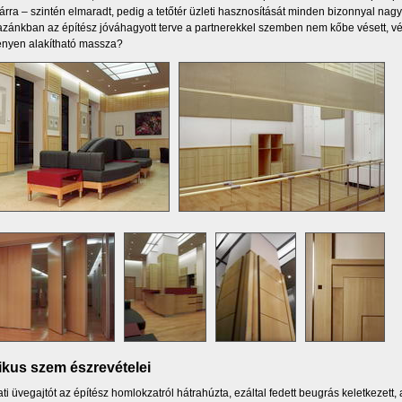
árra – szintén elmaradt, pedig a tetőtér üzleti hasznosítását minden bizonnyal na
zánkban az építész jóváhagyott terve a partnerekkel szemben nem kőbe vésett, v
enyen alakítható massza?
tikus szem észrevételei
ati üvegajtót az építész homlokzatról hátrahúzta, ezáltal fedett beugrás keletkezet