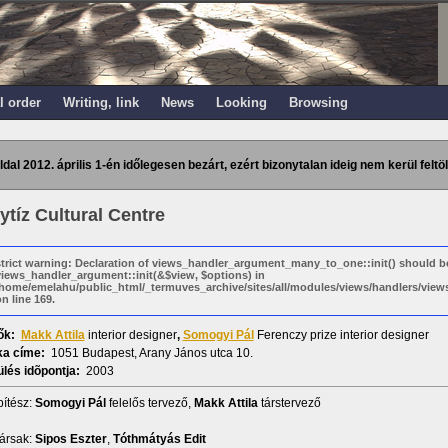
l order
Writing, link
News
Looking
Browsing
ldal 2012. április 1-én időlegesen bezárt, ezért bizonytalan ideig nem kerül feltöl
ytíz Cultural Centre
strict warning: Declaration of views_handler_argument_many_to_one::init() should b
views_handler_argument::init(&$view, $options) in
/home/emelahu/public_html/_termuves_archive/sites/all/modules/views/handlers/vi
n line 169.
ők:
Makk Attila
interior designer
,
Somogyi Pál
Ferenczy prize interior designer
a címe:
1051 Budapest, Arany János utca 10.
lés idõpontja:
2003
ítész:
Somogyi Pál
felelős tervező,
Makk Attila
társtervező
ársak:
Sipos Eszter
,
Tóthmátyás Edit