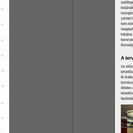
szélfog
bejárat
mozgásk
szintet
íves to
megtart
hibáira
berende
Reméljü
A ter
Az előz
lehetős
fő érték
tornáco
ötletes
lehetős
épületá