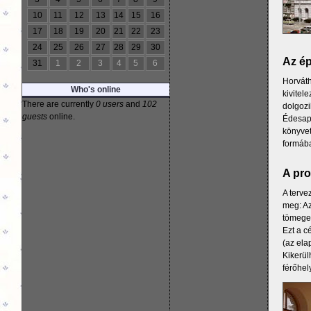
10
11
12
13
14
15
16
17
18
19
20
21
22
23
24
25
26
27
28
29
30
Az ép
31
1
2
3
4
5
6
Horváth
Who's online
kivitel
There are currently
0 users
and
102
dolgozi
guests
online.
Édesapj
könyvet
formába
A pr
A terve
meg: Az
tömegek
Ezt a c
(az ela
Kikerül
férőhel