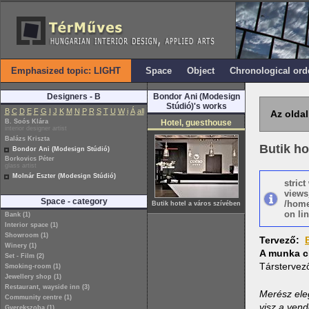
Emphasized topic: LIGHT
Space
Object
Chronological ord
Designers - B
Bondor Ani (Modesign
Stúdió)'s works
B
C
D
E
F
G
I
J
K
M
N
P
R
S
T
U
W
i
Á
all
Az oldal
B. Soós Klára
Hotel, guesthouse
interior designer artist
Balázs Kriszta
Butik ho
Bondor Ani (Modesign Stúdió)
Borkovics Péter
glass artist
Molnár Eszter (Modesign Stúdió)
stric
views
Space - category
/home
Butik hotel a város szívében
on lin
Bank (1)
Interior space (1)
Showroom (1)
Tervező:
Winery (1)
A munka c
Set - Film (2)
Társtervez
Smoking-room (1)
Jewellery shop (1)
Restaurant, wayside inn (3)
Merész ele
Community centre (1)
visz a vend
Gyerekszoba (1)