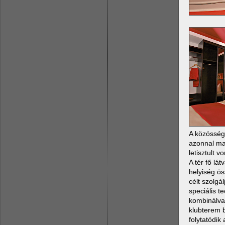
A közösségi
azonnal mag
letisztult 
A tér fő lá
helyiség ös
célt szolgá
speciális t
kombinálva.
klubterem b
folytatódik