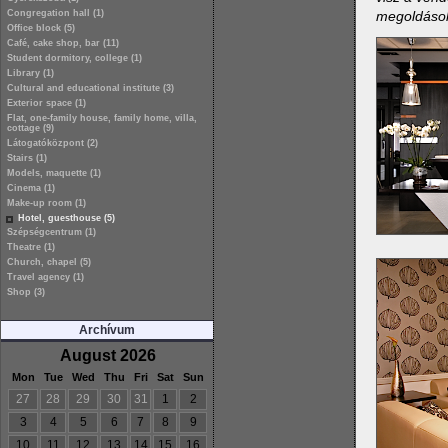
megoldások
Congregation hall (1)
Office block (5)
Café, cake shop, bar (11)
Student dormitory, college (1)
Library (1)
Cultural and educational institute (3)
Exterior space (1)
Flat, one-family house, family home, villa,
cottage (9)
Látogatóközpont (2)
Stairs (1)
Models, maquette (1)
Cinema (1)
Make-up room (1)
Hotel, guesthouse (5)
Szépségcentrum (1)
Theatre (1)
Church, chapel (5)
Travel agency (1)
Shop (3)
Archívum
August 2026
Mon
Tue
Wed
Thu
Fri
Sat
Sun
27
28
29
30
31
1
2
3
4
5
6
7
8
9
10
11
12
13
14
15
16