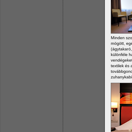
Minden szob
mögött, egé
(ágytakaró,
különféle h
vendégeket.
textilek és
továbbgondo
zuhanykabi