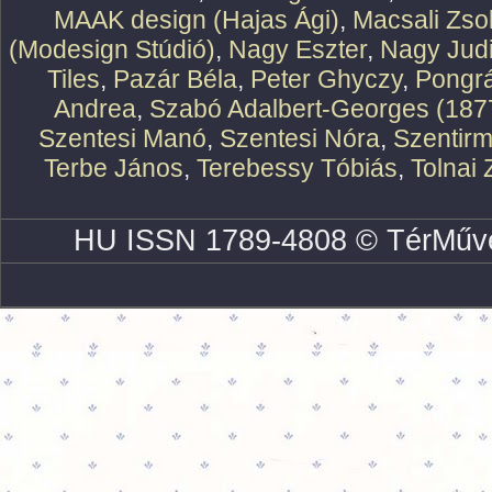
MAAK design (Hajas Ági)
,
Macsali Zsol
(Modesign Stúdió)
,
Nagy Eszter
,
Nagy Judi
Tiles
,
Pazár Béla
,
Peter Ghyczy
,
Pongr
Andrea
,
Szabó Adalbert-Georges (187
Szentesi Manó
,
Szentesi Nóra
,
Szentirm
Terbe János
,
Terebessy Tóbiás
,
Tolnai 
HU ISSN 1789-4808 © TérMűve