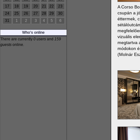
17
18
19
20
21
22
23
A Corso Bo
csupán a jó
24
25
26
27
28
29
30
éttermek, c
31
1
2
3
4
5
6
sétálóutcá
megfelelőe
Who's online
vizuális el
There are currently
0 users
and
159
megtartva a
guests
online.
módokon és 
(Molnár Es