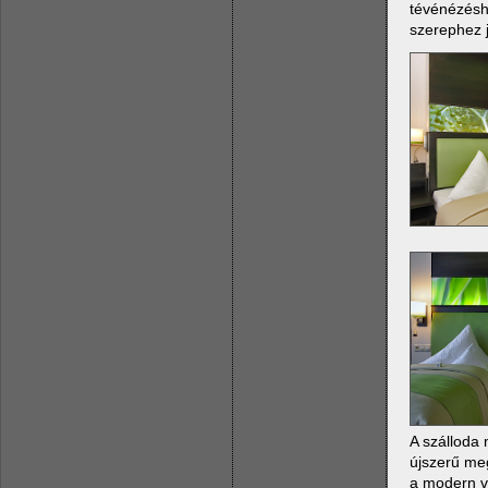
tévénézésh
szerephez j
A szálloda
újszerű me
a modern vi