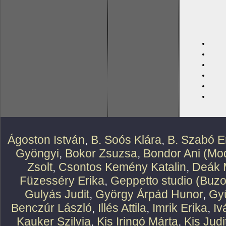
Ágoston István
,
B. Soós Klára
,
B. Szabó E
Gyöngyi
,
Bokor Zsuzsa
,
Bondor Ani (Mod
Zsolt
,
Csontos Kemény Katalin
,
Deák 
Füzesséry Erika
,
Geppetto studio (Buzo
Gulyás Judit
,
György Árpád Hunor
,
Gy
Benczúr László
,
Illés Attila
,
Imrik Erika
,
Iv
Kauker Szilvia
,
Kis Iringó Márta
,
Kis Judi