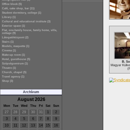
Office block (5)
Café, cake shop, bar (11)
Student dormitory, college (1)
Library (1)
Cultural and educational institute (3)
Exterior space (1)
Flat, one-family house, family home, villa,
cottage (9)
Látogatóközpont (2)
Stairs (1)
Models, maquette (1)
Cinema (1)
Make-up room (1)
Hotel, guesthouse (5)
B. So
Szépségcentrum (1)
Magyar Külke
Theatre (1)
(
Church, chapel (5)
Travel agency (1)
Shop (3)
Archívum
August 2026
Mon
Tue
Wed
Thu
Fri
Sat
Sun
27
28
29
30
31
1
2
3
4
5
6
7
8
9
10
11
12
13
14
15
16