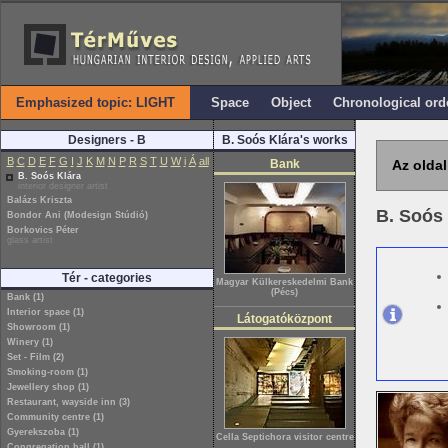
Emphasized topic: LIGHT
Space
Object
Chronological ord
Designers - B
B. Soós Klára's works
B
C
D
E
F
G
I
J
K
M
N
P
R
S
T
U
W
i
Á
all
Bank
Az oldal
B. Soós Klára
interior designer artist
Balázs Kriszta
B. Soós
Bondor Ani (Modesign Stúdió)
Borkovics Péter
glass artist
Tér - categories
Magyar Külkereskedelmi Bank
(Pécs)
Bank (1)
Interior space (1)
Látogatóközpont
Showroom (1)
Winery (1)
Set - Film (2)
Smoking-room (1)
Jewellery shop (1)
Restaurant, wayside inn (3)
Community centre (1)
Gyerekszoba (1)
Cella Septichora visitor centre
Congregation hall (1)