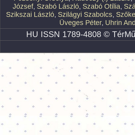
József
,
Szabó László
,
Szabó Otília
,
Szá
Szikszai László
,
Szilágyi Szabolcs
,
Szőke
Üveges Péter
,
Uhrin An
HU ISSN 1789-4808 © TérMű