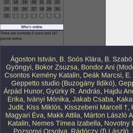
17
18
19
20
21
22
23
24
25
26
27
28
29
30
31
1
2
3
4
5
6
Who's online
There are currently
0 users
and
167
guests
online.
Ágoston István
,
B. Soós Klára
,
B. Szabó
Gyöngyi
,
Bokor Zsuzsa
,
Bondor Ani (Mode
Csontos Kemény Katalin
,
Deák Marcsi
,
E.
Geppetto studio (Buzogány Ildikó)
,
Gepp
Árpád Hunor
,
Gyürky R. András
,
Hajdu An
Erika
,
Iványi Mónika
,
Jakab Csaba
,
Kaka
Judit
,
Kiss Miklós
,
Kisszebeni Marcell †
,
Magyari Éva
,
Makk Attila
,
Márton László At
Katalin
,
Nemes Tímea Izabella
,
Novotny 
Pozsonyi Orsolya
,
Rádóczy (f) László
,