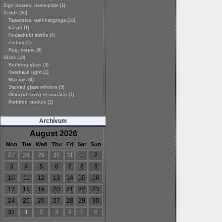
Sign boards, name-plate (1)
Textile (30)
Tapestries, wall-hangings (16)
Kárpit (1)
Household textile (4)
Ceiling (1)
Rug, carpet (8)
Glass (19)
Building glass (3)
Overhead light (1)
Mozaics (3)
Stained glass window (9)
Ólmozott üveg restaurálás (1)
Partition module (2)
Archívum
August 2026
Mon
Tue
Wed
Thu
Fri
Sat
Sun
27
28
29
30
31
1
2
3
4
5
6
7
8
9
10
11
12
13
14
15
16
17
18
19
20
21
22
23
24
25
26
27
28
29
30
31
1
2
3
4
5
6