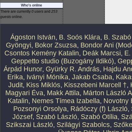
Who's online
There are currently
0 users
and
253
guests
online.
Ágoston István
,
B. Soós Klára
,
B. Szabó
Gyöngyi
,
Bokor Zsuzsa
,
Bondor Ani (Mode
Csontos Kemény Katalin
,
Deák Marcsi
,
E.
Geppetto studio (Buzogány Ildikó)
,
Gepp
Árpád Hunor
,
Gyürky R. András
,
Hajdu An
Erika
,
Iványi Mónika
,
Jakab Csaba
,
Kaka
Judit
,
Kiss Miklós
,
Kisszebeni Marcell †
,
Magyari Éva
,
Makk Attila
,
Márton László At
Katalin
,
Nemes Tímea Izabella
,
Novotny 
Pozsonyi Orsolya
,
Rádóczy (f) László
,
József
,
Szabó László
,
Szabó Otília
,
Szá
Szikszai László
,
Szilágyi Szabolcs
,
Szőke