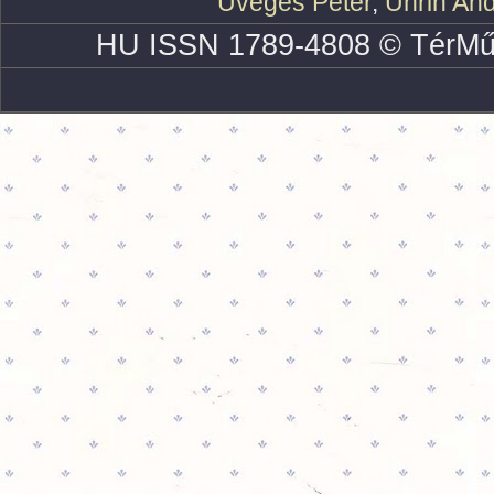
Üveges Péter
,
Uhrin An
HU ISSN 1789-4808 © TérMű