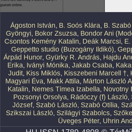
guests
online.
Ágoston István
,
B. Soós Klára
,
B. Szabó
Gyöngyi
,
Bokor Zsuzsa
,
Bondor Ani (Mode
Csontos Kemény Katalin
,
Deák Marcsi
,
E.
Geppetto studio (Buzogány Ildikó)
,
Gepp
Árpád Hunor
,
Gyürky R. András
,
Hajdu An
Erika
,
Iványi Mónika
,
Jakab Csaba
,
Kaka
Judit
,
Kiss Miklós
,
Kisszebeni Marcell †
,
Magyari Éva
,
Makk Attila
,
Márton László At
Katalin
,
Nemes Tímea Izabella
,
Novotny 
Pozsonyi Orsolya
,
Rádóczy (f) László
,
József
,
Szabó László
,
Szabó Otília
,
Szá
Szikszai László
,
Szilágyi Szabolcs
,
Szőke
Üveges Péter
,
Uhrin An