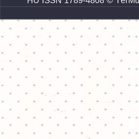
HU ISSN 1789-4808 © TérMű