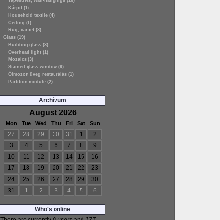
Tapestries, wall-hangings (16)
Kárpit (1)
Household textile (4)
Ceiling (1)
Rug, carpet (8)
Glass (19)
Building glass (3)
Overhead light (1)
Mozaics (3)
Stained glass window (9)
Ólmozott üveg restaurálás (1)
Partition module (2)
Archívum
August 2026
Mon
Tue
Wed
Thu
Fri
Sat
Sun
27
28
29
30
31
1
2
3
4
5
6
7
8
9
10
11
12
13
14
15
16
17
18
19
20
21
22
23
24
25
26
27
28
29
30
31
1
2
3
4
5
6
Who's online
There are currently
0 users
and
177