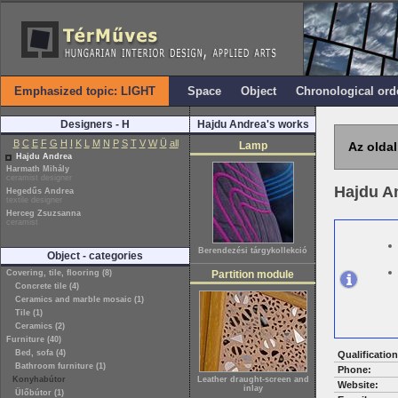
Emphasized topic: LIGHT
Space
Object
Chronological ord
Designers - H
Hajdu Andrea's works
B
C
E
F
G
H
I
K
L
M
N
P
S
T
V
W
Ü
all
Lamp
Az oldal
Hajdu Andrea
Harmath Mihály
ceramist designer
Hajdu A
Hegedűs Andrea
textile designer
Herceg Zsuzsanna
ceramist
Berendezési tárgykollekció
Object - categories
Covering, tile, flooring (8)
Partition module
Concrete tile (4)
Ceramics and marble mosaic (1)
Tile (1)
Ceramics (2)
Furniture (40)
Bed, sofa (4)
Qualification
Bathroom furniture (1)
Phone:
Konyhabútor
Leather draught-screen and
Website:
inlay
Ülőbútor (1)