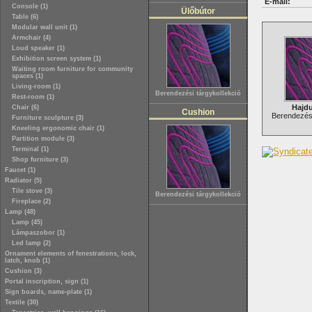
E-mail:
Console (1)
Ülőbútor
Table (6)
Modular wall unit (1)
Armchair (4)
Loud speaker (1)
Exhibition screen system (1)
Waiting room furniture for community
spaces (1)
Living-room (1)
Berendezési tárgykollekció
Rest-room (1)
Hajd
Chair (6)
Cushion
Berendezési
Furniture sculpture (3)
Kneeling ergonomic chair (1)
Partition module (3)
Terminal (1)
Shop furniture (3)
Faucet (1)
Radiator (5)
Tile stove (3)
Berendezési tárgykollekció
Fireplace (2)
Lamp (48)
Lamp (45)
Lámpaszobor (1)
Led lamp (2)
Ornament elements of fenestrations, lock,
latch, knob (1)
Cushion (3)
Portal inscription, sign (1)
Sign boards, name-plate (1)
Textile (30)