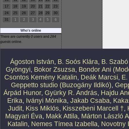
17
18
19
20
21
22
23
24
25
26
27
28
29
30
31
1
2
3
4
5
6
Who's online
There are currently
0 users
and
284
guests
online.
Ágoston István
,
B. Soós Klára
,
B. Szabó
Gyöngyi
,
Bokor Zsuzsa
,
Bondor Ani (Mode
Csontos Kemény Katalin
,
Deák Marcsi
,
E.
Geppetto studio (Buzogány Ildikó)
,
Gepp
Árpád Hunor
,
Gyürky R. András
,
Hajdu An
Erika
,
Iványi Mónika
,
Jakab Csaba
,
Kaka
Judit
,
Kiss Miklós
,
Kisszebeni Marcell †
,
Magyari Éva
,
Makk Attila
,
Márton László At
Katalin
,
Nemes Tímea Izabella
,
Novotny 