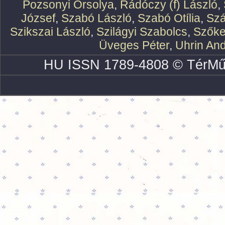
Pozsonyi Orsolya
,
Rádóczy (f) László
,
József
,
Szabó László
,
Szabó Otília
,
Szá
Szikszai László
,
Szilágyi Szabolcs
,
Szőke
Üveges Péter
,
Uhrin An
HU ISSN 1789-4808 © TérMű