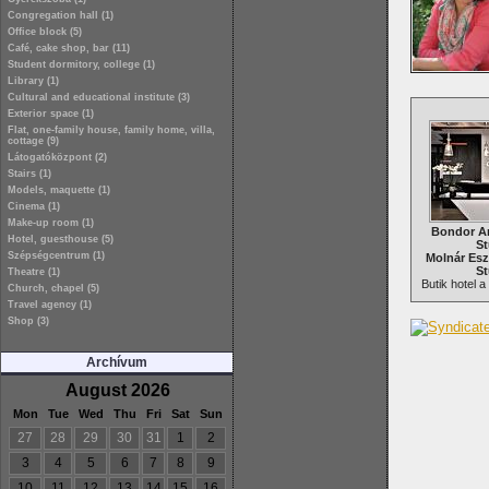
Congregation hall (1)
Office block (5)
Café, cake shop, bar (11)
Student dormitory, college (1)
Library (1)
Cultural and educational institute (3)
Exterior space (1)
Flat, one-family house, family home, villa,
cottage (9)
Látogatóközpont (2)
Stairs (1)
Models, maquette (1)
Cinema (1)
Make-up room (1)
Bondor A
Hotel, guesthouse (5)
St
Szépségcentrum (1)
Molnár Esz
St
Theatre (1)
Butik hotel 
Church, chapel (5)
Travel agency (1)
Shop (3)
Archívum
August 2026
Mon
Tue
Wed
Thu
Fri
Sat
Sun
27
28
29
30
31
1
2
3
4
5
6
7
8
9
10
11
12
13
14
15
16