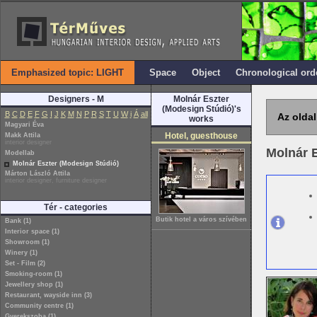
Emphasized topic: LIGHT
Space
Object
Chronological ord
Designers - M
Molnár Eszter
(Modesign Stúdió)'s
B
C
D
E
F
G
I
J
K
M
N
P
R
S
T
U
W
i
Á
all
Az oldal
works
Magyari Éva
Hotel, guesthouse
Makk Attila
interior designer
Molnár 
Modellab
Molnár Eszter (Modesign Stúdió)
Márton László Attila
interior designer, furniture designer
Tér - categories
Butik hotel a város szívében
Bank (1)
Interior space (1)
Showroom (1)
Winery (1)
Set - Film (2)
Smoking-room (1)
Jewellery shop (1)
Restaurant, wayside inn (3)
Community centre (1)
Gyerekszoba (1)