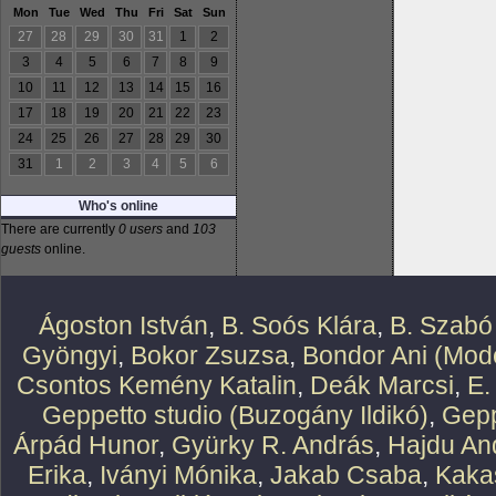
Mon
Tue
Wed
Thu
Fri
Sat
Sun
27
28
29
30
31
1
2
3
4
5
6
7
8
9
10
11
12
13
14
15
16
17
18
19
20
21
22
23
24
25
26
27
28
29
30
31
1
2
3
4
5
6
Who's online
There are currently
0 users
and
103
guests
online.
Ágoston István
,
B. Soós Klára
,
B. Szabó
Gyöngyi
,
Bokor Zsuzsa
,
Bondor Ani (Mode
Csontos Kemény Katalin
,
Deák Marcsi
,
E.
Geppetto studio (Buzogány Ildikó)
,
Gepp
Árpád Hunor
,
Gyürky R. András
,
Hajdu An
Erika
,
Iványi Mónika
,
Jakab Csaba
,
Kaka