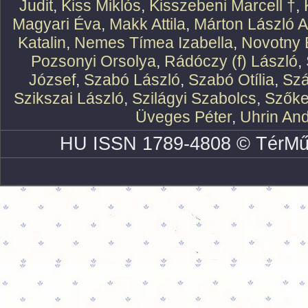
Judit
,
Kiss Miklós
,
Kisszebeni Marcell †
,
Magyari Éva
,
Makk Attila
,
Márton László At
Katalin
,
Nemes Tímea Izabella
,
Novotny 
Pozsonyi Orsolya
,
Rádóczy (f) László
,
József
,
Szabó László
,
Szabó Otília
,
Szá
Szikszai László
,
Szilágyi Szabolcs
,
Szőke
Üveges Péter
,
Uhrin An
HU ISSN 1789-4808 © TérMű