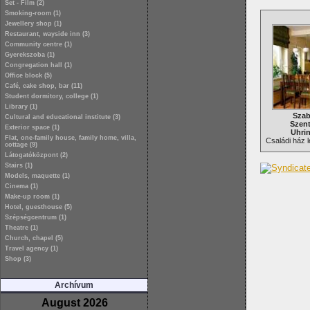
Set - Film (2)
Smoking-room (1)
Jewellery shop (1)
Restaurant, wayside inn (3)
Community centre (1)
Gyerekszoba (1)
Congregation hall (1)
Office block (5)
Café, cake shop, bar (11)
Student dormitory, college (1)
Library (1)
Szab
Cultural and educational institute (3)
Szent
Exterior space (1)
Uhri
Flat, one-family house, family home, villa,
Családi ház l
cottage (9)
Látogatóközpont (2)
Stairs (1)
Models, maquette (1)
Cinema (1)
Make-up room (1)
Hotel, guesthouse (5)
Szépségcentrum (1)
Theatre (1)
Church, chapel (5)
Travel agency (1)
Shop (3)
Archívum
August 2026