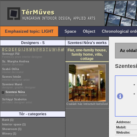
Emphasized topic: LIGHT
Space
Object
Chronological ord
Designers - S
Szentesi Nóra's works
B
C
D
E
F
G
I
J
K
M
N
P
R
S
T
U
W
i
Á
all
Flat, one-family house,
Az oldal
Somogyi Pál
family home, villa,
Ferenczy prize interior designer
cottage
Sz. Wargha Andrea
interior decorator
Szentes
Szabó Otília
interior decorator
Szenes István
interior designer artist
Szentesi Manó
designer, graphic designer
Szentesi Nóra
interior decorator
Szilágyi Szabolcs
architect designer artist
Családi ház letisztult belsővel
Tér - categories
Bank (1)
Address:
Interior space (1)
Mobil:
Showroom (1)
Website:
Winery (1)