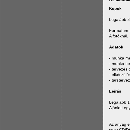
Képek
Legalább 3
Formátum m
A fotóknál, 
Adatok
- munka m
- munka he
- tervezés
- elkészül
- társterve
Leírás
Legalább 1
Ajánlott eg
Az anyag e
vagy CD/D