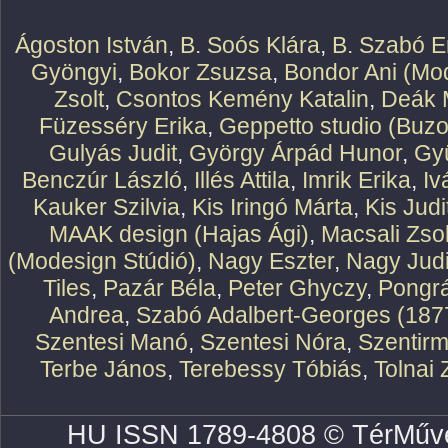
Ágoston István
,
B. Soós Klára
,
B. Szabó E
Gyöngyi
,
Bokor Zsuzsa
,
Bondor Ani (Mod
Zsolt
,
Csontos Kemény Katalin
,
Deák 
Füzesséry Erika
,
Geppetto studio (Buzo
Gulyás Judit
,
György Árpád Hunor
,
Gy
Benczúr László
,
Illés Attila
,
Imrik Erika
,
Iv
Kauker Szilvia
,
Kis Iringó Márta
,
Kis Judi
MAAK design (Hajas Ági)
,
Macsali Zsol
(Modesign Stúdió)
,
Nagy Eszter
,
Nagy Judi
Tiles
,
Pazár Béla
,
Peter Ghyczy
,
Pongr
Andrea
,
Szabó Adalbert-Georges (187
Szentesi Manó
,
Szentesi Nóra
,
Szentirm
Terbe János
,
Terebessy Tóbiás
,
Tolnai 
HU ISSN 1789-4808 © TérMűve