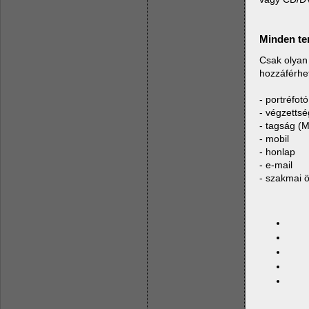
Minden ter
Csak olyan
hozzáférhet
- portréfotó
- végzettsé
- tagság (
- mobil
- honlap
- e-mail
- szakmai ö