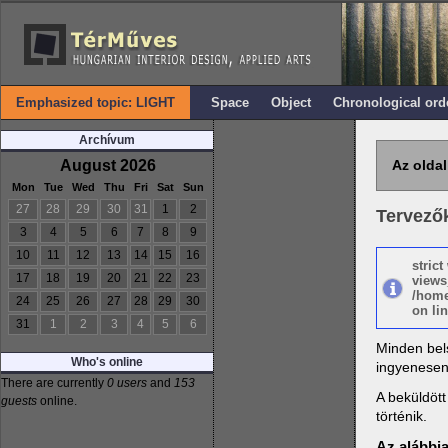
Emphasized topic: LIGHT
Space
Object
Chronological ord
Archívum
August 2026
Az oldal
Mon
Tue
Wed
Thu
Fri
Sat
Sun
27
28
29
30
31
1
2
Tervező
3
4
5
6
7
8
9
10
11
12
13
14
15
16
stric
17
18
19
20
21
22
23
views
/home
24
25
26
27
28
29
30
on lin
31
1
2
3
4
5
6
Minden bel
Who's online
ingyenesen
There are currently
0 users
and
153
A beküldöt
guests
online.
történik.
Az alábbia