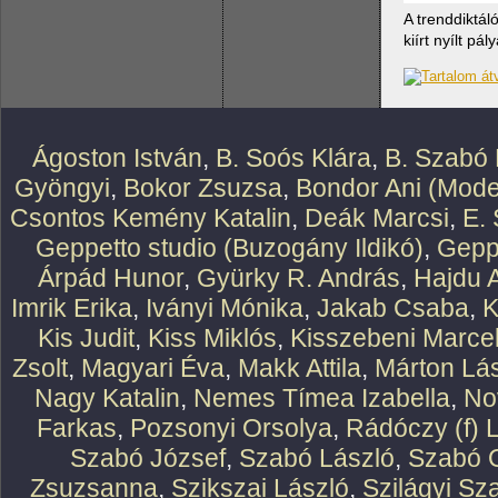
A trenddiktál
kiírt nyílt p
Ágoston István
,
B. Soós Klára
,
B. Szabó 
Gyöngyi
,
Bokor Zsuzsa
,
Bondor Ani (Mode
Csontos Kemény Katalin
,
Deák Marcsi
,
E.
Geppetto studio (Buzogány Ildikó)
,
Geppe
Árpád Hunor
,
Gyürky R. András
,
Hajdu 
Imrik Erika
,
Iványi Mónika
,
Jakab Csaba
,
K
Kis Judit
,
Kiss Miklós
,
Kisszebeni Marcel
Zsolt
,
Magyari Éva
,
Makk Attila
,
Márton Lász
Nagy Katalin
,
Nemes Tímea Izabella
,
No
Farkas
,
Pozsonyi Orsolya
,
Rádóczy (f) 
Szabó József
,
Szabó László
,
Szabó O
Zsuzsanna
,
Szikszai László
,
Szilágyi Sz