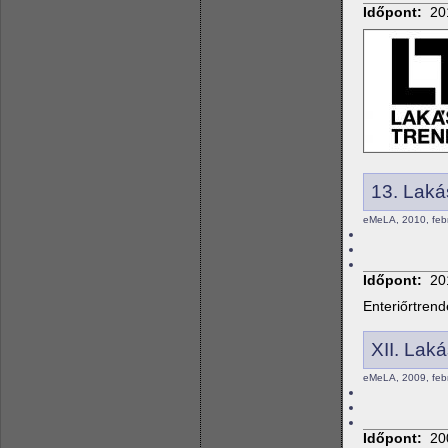
Időpont:
20
13. Laká
eMeLA, 2010, febr
Időpont:
20
Enteriőrtrend
XII. Lak
eMeLA, 2009, febr
Időpont:
20