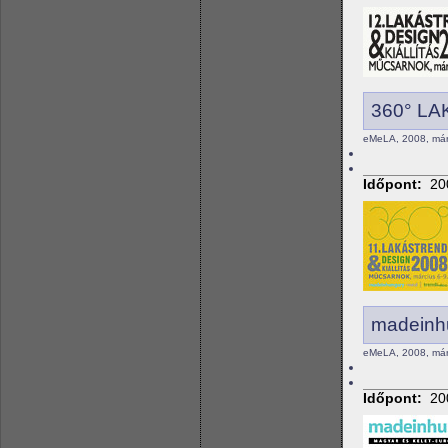
360° LA
eMeLA, 2008, márc
Időpont:
20
madeinhu
eMeLA, 2008, márc
Időpont:
20