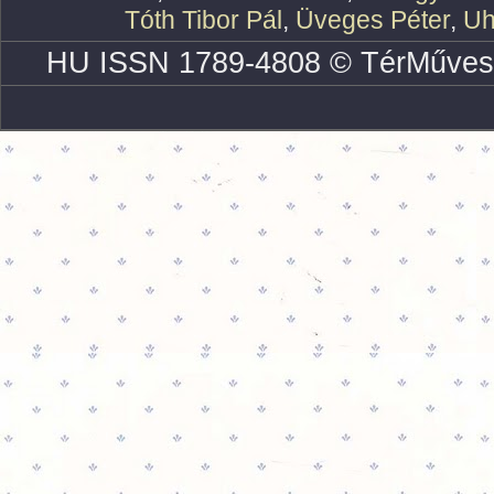
Tóth Tibor Pál
,
Üveges Péter
,
Uh
HU ISSN 1789-4808 © TérMűves