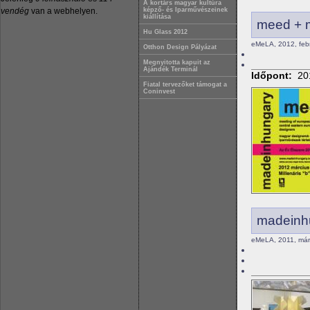
A kortárs magyar kultúra
vendég
van a webhelyen.
képző- és Iparművészeinek
kiállítása
meed + 
Hu Glass 2012
eMeLA, 2012, febr
Otthon Design Pályázat
Megnyitotta kapuit az
Ajándék Terminál
Időpont:
20
Fiatal tervezőket támogat a
Coninvest
madeinhu
eMeLA, 2011, márc