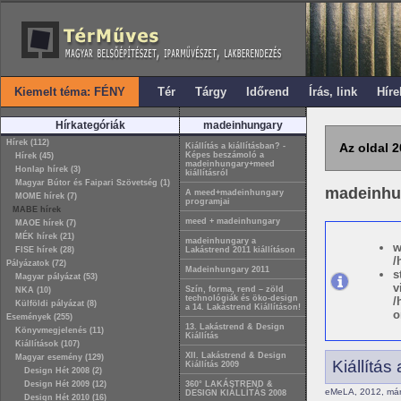
Kiemelt téma: FÉNY
Tér
Tárgy
Időrend
Írás, link
Híre
Hírkategóriák
madeinhungary
Hírek (112)
Az oldal 2
Kiállítás a kiállításban? -
Képes beszámoló a
Hírek (45)
madeinhungary+meed
Honlap hírek (3)
kiállításról
Magyar Bútor és Faipari Szövetség (1)
madeinhu
A meed+madeinhungary
MOME hírek (7)
programjai
MABE hírek
meed + madeinhungary
MAOE hírek (7)
MÉK hírek (21)
madeinhungary a
w
FISE hírek (28)
Lakástrend 2011 kiállításon
/
Pályázatok (72)
Madeinhungary 2011
s
Magyar pályázat (53)
v
Szín, forma, rend – zöld
NKA (10)
technológiák és öko-design
/
Külföldi pályázat (8)
a 14. Lakástrend Kiállításon!
o
Események (255)
13. Lakástrend & Design
Könyvmegjelenés (11)
Kiállítás
Kiállítások (107)
XII. Lakástrend & Design
Magyar esemény (129)
Kiállítá
Kiállítás 2009
Design Hét 2008 (2)
Design Hét 2009 (12)
360° LAKÁSTREND &
eMeLA, 2012, márc
DESIGN KIÁLLÍTÁS 2008
Design Hét 2010 (16)