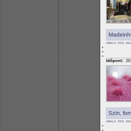
Madeinh
eMeLA, 2011, febr
Időpont:
20
Szín, fo
eMeLA, 2011, febr