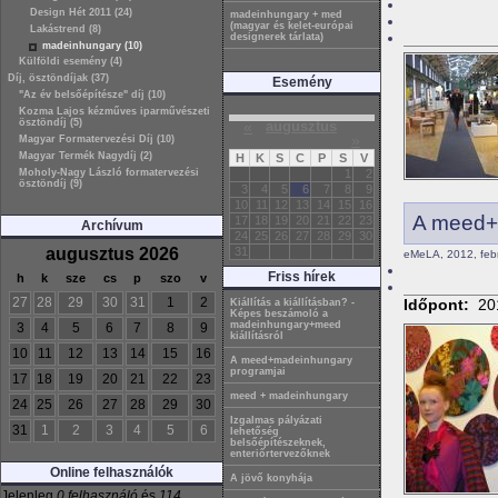
Design Hét 2011 (24)
madeinhungary + med
(magyar és kelet-európai
Lakástrend (8)
designerek tárlata)
madeinhungary (10)
Külföldi esemény (4)
Díj, ösztöndíjak (37)
Esemény
"Az év belsőépítésze" díj (10)
Kozma Lajos kézműves iparművészeti
ösztöndíj (5)
«
augusztus
»
Magyar Formatervezési Díj (10)
Magyar Termék Nagydíj (2)
H
K
S
C
P
S
V
Moholy-Nagy László formatervezési
1
2
ösztöndíj (9)
3
4
5
6
7
8
9
10
11
12
13
14
15
16
A meed+
17
18
19
20
21
22
23
Archívum
24
25
26
27
28
29
30
augusztus 2026
31
eMeLA, 2012, febr
Friss hírek
h
k
sze
cs
p
szo
v
27
28
29
30
31
1
2
Időpont:
20
Kiállítás a kiállításban? -
Képes beszámoló a
madeinhungary+meed
3
4
5
6
7
8
9
kiállításról
10
11
12
13
14
15
16
A meed+madeinhungary
programjai
17
18
19
20
21
22
23
meed + madeinhungary
24
25
26
27
28
29
30
Izgalmas pályázati
31
1
2
3
4
5
6
lehetőség
belsőépítészeknek,
enteriőrtervezőknek
Online felhasználók
A jövő konyhája
Jelenleg
0 felhasználó
és
114