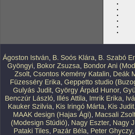
Ágoston István
,
B. Soós Klára
,
B. Szabó E
Gyöngyi
,
Bokor Zsuzsa
,
Bondor Ani (Mod
Zsolt
,
Csontos Kemény Katalin
,
Deák M
Füzesséry Erika
,
Geppetto studio (Buzog
Gulyás Judit
,
György Árpád Hunor
,
Gyü
Benczúr László
,
Illés Attila
,
Imrik Erika
,
Iv
Kauker Szilvia
,
Kis Iringó Márta
,
Kis Judit
MAAK design (Hajas Ági)
,
Macsali Zsol
(Modesign Stúdió)
,
Nagy Eszter
,
Nagy J
Pataki Tiles
,
Pazár Béla
,
Peter Ghyczy