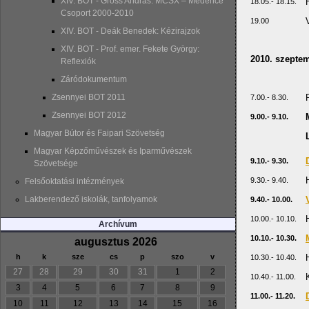
XIV. BOT - Gross András: MCSX – Medence
18.05.- 18.15.
Csoport 2000-2010
19.00
XIV. BOT - Deák Benedek: Kézirajzok
XIV. BOT - Prof. emer. Fekete György:
2010. szeptem
Reflexiók
Záródokumentum
Zsennyei BOT 2011
7.00.- 8.30.
Zsennyei BOT 2012
9.00.- 9.10.
Magyar Bútor és Faipari Szövetség
Magyar Képzőművészek és Iparművészek
9.10.- 9.30.
Szövetsége
9.30.- 9.40.
Felsőoktatási intézmények
Lakberendező iskolák, tanfolyamok
9.40.- 10.00.
10.00.- 10.10.
Archívum
10.10.- 10.30.
augusztus 2026
h
k
sze
cs
p
szo
v
10.30.- 10.40.
27
28
29
30
31
1
2
10.40.- 11.00.
3
4
5
6
7
8
9
11.00.- 11.20.
10
11
12
13
14
15
16