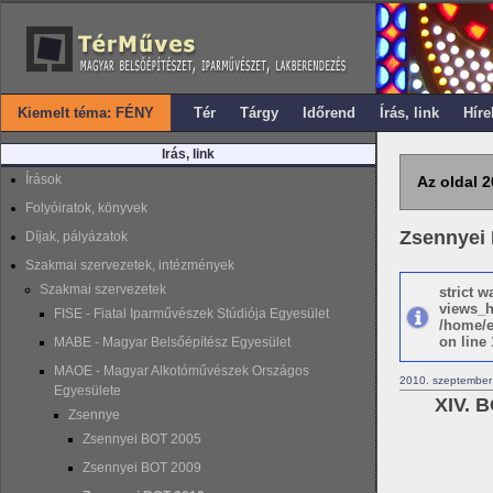
Kiemelt téma: FÉNY
Tér
Tárgy
Időrend
Írás, link
Híre
Irás, link
Írások
Az oldal 2
Folyóiratok, könyvek
Zsennyei
Díjak, pályázatok
Szakmai szervezetek, intézmények
Szakmai szervezetek
strict 
views_h
FISE - Fiatal Iparművészek Stúdiója Egyesület
/home/e
on line 
MABE - Magyar Belsőépítész Egyesület
MAOE - Magyar Alkotóművészek Országos
2010. szeptember
Egyesülete
XIV. B
Zsennye
Zsennyei BOT 2005
Zsennyei BOT 2009