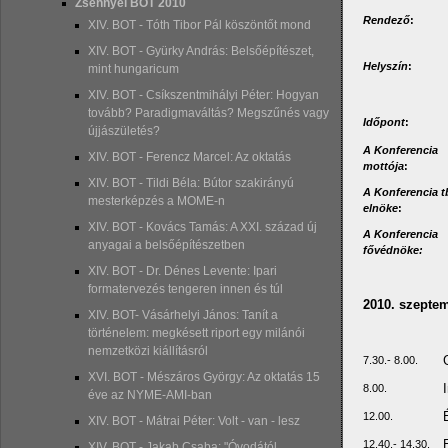
Zsennyei BOT 2010
Rendező
:
XIV. BOT - Tóth Tibor Pál köszöntőt mond
XIV. BOT - Gyürky András: Belsőépítészet,
Helyszín
:
mint hungaricum
XIV. BOT - Csíkszentmihályi Péter: Hogyan
tovább? Paradigmaváltás? Megszűnés vagy
Időpont
:
újjászületés?
A Konferencia
XIV. BOT - Ferencz Marcel: Az oktatás
mottója
:
XIV. BOT - Tildi Béla: Bútor szakirányú
A Konferencia t
mesterképzés a MOME-n
elnöke
:
XIV. BOT - Kovács Tamás: A XXI. század új
A Konferencia
anyagai a belsőépítészetben
fővédnöke:
XIV. BOT - Dr. Dénes Levente: Ipari
formatervezés tengeren innen és túl
2010. szeptem
XIV. BOT- Vásárhelyi János: Tanít a
történelem: megkésett riport egy milánói
nemzetközi kiállításról
7.30.- 8.00.
XVI. BOT - Mészáros György: Az oktatás 15
8.00.
éve az NYME-AMI-ban
12.00.
XIV. BOT - Mátrai Péter: Volt - van - lesz
12.40.- 14.30.
XIV. BOT - Jakab Csaba: "Óvodától