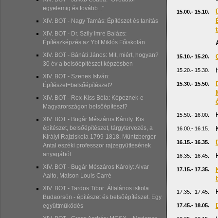
egyetemig és tovább..."
15.00.- 15.10.
XIV. BOT - Nagy Tamás: Építészet és tanítás
XIV. BOT - Dr. Szily Imre Balázs:
Építészképzés az Ybl Miklós Főiskolán
XIV. BOT - Bánáti János: Mit, miért, hogyan?
15.10.- 15.20.
30 év a belsőépítészet képzésben
15.20.- 15.30.
XIV. BOT - Szenes István:
15.30.- 15.50.
Építészet=belsőépítészet?
XIV. BOT - Rex-Kiss Béla: Képeznek-e
Magyarországon belsőépítészt?
15.50.- 16.00.
XIV. BOT - Bugár Mészáros Károly: Kis
építészet, belsőépítészet, tárgytervezés, a
16.00.- 16.15.
Királyi Rajziskola 1799-1818. Müntzberger
16.15.- 16.35.
Antal eszéki professzor rajzegyüttesének
anyagából
16.35.- 16.45.
XIV. BOT - Bugár Mészáros Károly: Alvar
17.15.- 17.35.
Aalto, Maison Louis Carré
XIV. BOT - Tardos Tibor: Általános iskola
17.35.- 17.45.
Budaörsön - építészet és belsőépítészet. Egy
17.45.- 18.05.
együttműködés