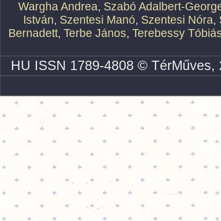
Wargha Andrea
,
Szabó Adalbert-Georg
István
,
Szentesi Manó
,
Szentesi Nóra
,
Bernadett
,
Terbe János
,
Terebessy Tóbiá
HU ISSN 1789-4808 © TérMűves, 