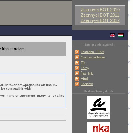
Zsennyei BOT 2010
Zsennyei BOT 2011
Zsennyei BOT 2012
Főbb RSS hírcsatornák
 friss tartalom.
Tematika: FÉNY
Összes tartalom
Tér
Tárgy
Írás, link
Hírek
Kitekintő
/i18ntaxonomy.pages.inc on line 40.
d be compatible with
Szakmai támogatóink
views_handler_argument_many_to_one.inc