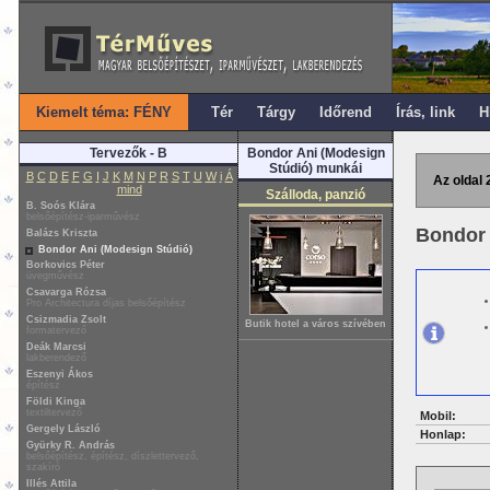
Kiemelt téma: FÉNY
Tér
Tárgy
Időrend
Írás, link
H
Tervezők - B
Bondor Ani (Modesign
Stúdió) munkái
B
C
D
E
F
G
I
J
K
M
N
P
R
S
T
U
W
i
Á
Az oldal 
mind
Szálloda, panzió
B. Soós Klára
belsőépítész-iparművész
Bondor 
Balázs Kriszta
Bondor Ani (Modesign Stúdió)
Borkovics Péter
üvegművész
Csavarga Rózsa
Pro Architectura díjas belsőépítész
Csizmadia Zsolt
Butik hotel a város szívében
formatervező
Deák Marcsi
lakberendező
Eszenyi Ákos
építész
Földi Kinga
textiltervező
Mobil:
Gergely László
Honlap:
Gyürky R. András
belsőépítész, építész, díszlettervező,
szakíró
Illés Attila