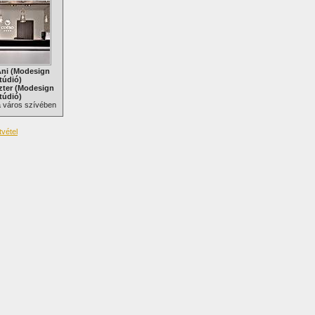
ni (Modesign
túdió)
zter (Modesign
túdió)
 a város szívében