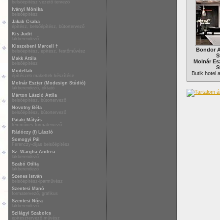
belsőépítész vezető tervező
Iványi Mónika
belsőépítész
Jakab Csaba
építész, belsőépítész, bútortervező
Kis Judit
lakberendező
Kisszebeni Marcell †
Bondor A
belsőépítész, építész, festőművész
S
Makk Attila
Molnár Es
belsőépítész
S
Modellab
Butik hotel
építészeti makettek készítése
Molnár Eszter (Modesign Stúdió)
lakberendező, oktató
Márton László Attila
belsőépítész, bútortervező
Novotny Béla
belsőépítész, bútortervező
Pataki Mátyás
fémműves formatervező
Rádóczy (f) László
Somogyi Pál
Ferenczy-díjas belsőépítész
Sz. Wargha Andrea
lakberendező
Szabó Otília
lakberendező
Szenes István
belsőépítész-iparművész
Szentesi Manó
formatervező, grafikus
Szentesi Nóra
lakberendező
Szilágyi Szabolcs
építésztervező művész