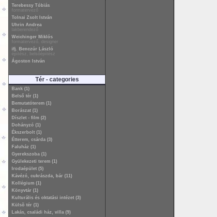
Terebessy Tóbiás
formatervező
Tolnai Zsolt István
Uhrin Andrea
lakberendező
Weichinger Miklós
formatervező, designer
ifj. Benczúr László
építész, belsőépítész
Ágoston István
Tér - categories
Bank (1)
Belső tér (1)
Bemutatóterem (1)
Borászat (1)
Díszlet - film (2)
Dohányzó (1)
Ékszerbolt (1)
Étterem, csárda (3)
Faluház (1)
Gyerekszoba (1)
Gyülekezeti terem (1)
Irodaépület (5)
Kávézó, cukrászda, bár (11)
Kollégium (1)
Könyvtár (1)
Kulturális és oktatási intézet (3)
Külsõ tér (1)
Lakás, családi ház, villa (9)