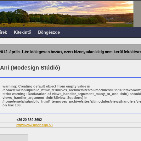
írek
Kitekintő
Böngészde
2012. április 1-én időlegesen bezárt, ezért bizonytalan ideig nem kerül feltöltésre
Ani (Modesign Stúdió)
warning: Creating default object from empty value in
/home/emelahu/public_html/_termuves_archive/sites/all/modules/i18n/i18ntaxonomy
strict warning: Declaration of views_handler_argument_many_to_one::init() shoul
views_handler_argument::init(&$view, $options) in
/home/emelahu/public_html/_termuves_archive/sites/all/modules/views/handlers/
on line 169.
+36 20 389 3692
http://www.modesign.hu