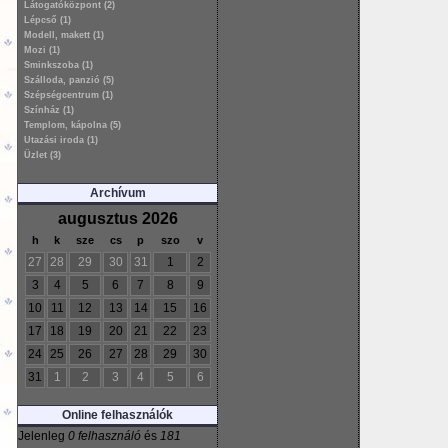
Látogatóközpont (2)
Lépcső (1)
Modell, makett (1)
Mozi (1)
Sminkszoba (1)
Szálloda, panzió (5)
Szépségcentrum (1)
Színház (1)
Templom, kápolna (5)
Utazási iroda (1)
Üzlet (3)
Archívum
augusztus 2026
h
k
sze
cs
p
szo
v
27
28
29
30
31
1
2
3
4
5
6
7
8
9
10
11
12
13
14
15
16
17
18
19
20
21
22
23
24
25
26
27
28
29
30
31
1
2
3
4
5
6
Online felhasználók
Jelenleg
0 felhasználó
és
181