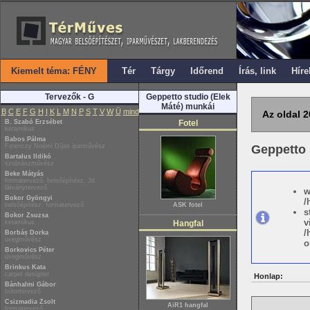
Kiemelt téma: FÉNY
Tér
Tárgy
Időrend
Írás, link
Híre
Tervezők - G
Geppetto studio (Elek
Máté) munkái
B
C
E
F
G
H
I
K
L
M
N
P
S
T
V
W
Ü
mind
Az oldal 2
B. Szabó Erzsébet
Fotel
keramikus
Babos Pálma
Ferenczy Noémi Díjas iparművész
Geppetto 
Bartalus Ildikó
szobrászművész
Beke Mátyás
formatervező, belsőépítész, 3d
látványtervező
w
Bokor Gyöngyi
/
belsőépítész, formatervező
ASK fotel
s
Bokor Zsuzsa
v
keramikus
Hangfal
/
Borbás Dorka
üvegművész
o
Borkovics Péter
üvegművész
Brinkus Kata
carpet designer
Honlap:
Bánhalmi Gábor
bútortervező
Csizmadia Zsolt
AiR1 hangfal
formatervező