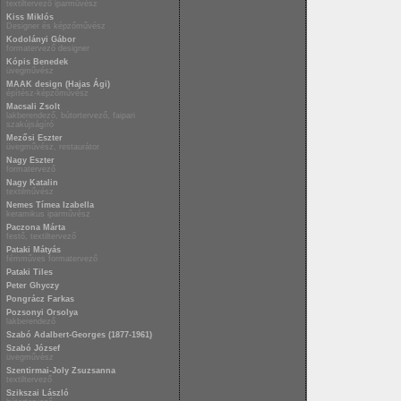
textiltervező iparművész
Kiss Miklós
Designer és képzőművész
Kodolányi Gábor
formatervező designer
Kópis Benedek
üvegművész
MAAK design (Hajas Ági)
építész-képzőművész
Macsali Zsolt
lakberendező, bútortervező, faipari
szakújságíró
Mezősi Eszter
üvegművész, restaurátor
Nagy Eszter
formatervező
Nagy Katalin
textilművész
Nemes Tímea Izabella
keramikus iparművész
Paczona Márta
festő, textiltervező
Pataki Mátyás
fémműves formatervező
Pataki Tiles
Peter Ghyczy
Pongrácz Farkas
Pozsonyi Orsolya
lakberendező
Szabó Adalbert-Georges (1877-1961)
Szabó József
üvegművész
Szentirmai-Joly Zsuzsanna
textiltervező
Szikszai László