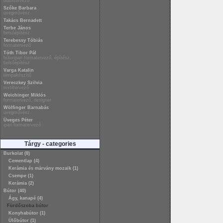
bútortervező
Szőke Barbara
üvegművész
Takács Bernadett
Terbe János
belsőépítész
Terebessy Tóbiás
formatervező
Tóth Tibor Pál
bútoripari formatervező, építész,
belsőépítész
Varga Katalin
lámpakészítő
Vereczkey Szilvia
textiltervező
Weichinger Miklós
formatervező, designer
Wölfinger Barnabás
üvegművész
Üveges Péter
ipari formatervező
Tárgy - categories
Burkolat (8)
Cementlap (4)
Kerámia és márvány mozaik (1)
Csempe (1)
Kerámia (2)
Bútor (40)
Ágy, kanapé (4)
Fürdőszoba bútor
Konyhabútor (1)
Ülőbútor (1)