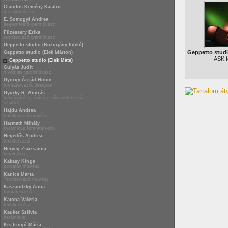
Csontos Kemény Katalin
mozaikművész
E. Somogyi Andrea
selyemfestő iparművész
Füzesséry Erika
textiltervező iparművész
Geppetto studio (Buzogány Ildikó)
Geppetto studi
Geppetto studio (Elek Márton)
ASK f
Geppetto studio (Elek Máté)
Gulyás Judit
nívódíjas textilművész
György Árpád Hunor
formatervező, designer
Gyürky R. András
belsőépítész, építész, díszlettervező,
szakíró
Hajdu Andrea
textiltervező művész
Harmath Mihály
keramikus formatervező
Hegedűs Andrea
textiltervező
Herceg Zsuzsanna
kerámikus
Kakasy Kinga
porcelán művész
Kanics Márta
Textiltervező művész
Kaszanitzky Anna
formatervező
Katona Valéria
textilművész
Kauker Szilvia
kerámikus
Kis Iringó Márta