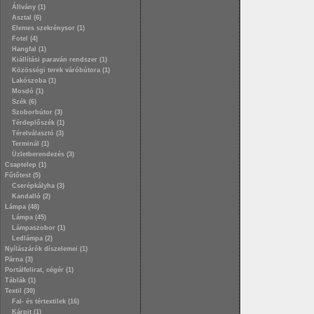
Állvány (1)
Asztal (6)
Elemes szekrénysor (1)
Fotel (4)
Hangfal (1)
Kiállítási paraván rendszer (1)
Közösségi terek váróbútora (1)
Lakószoba (1)
Mosdó (1)
Szék (6)
Szoborbútor (3)
Térdeplőszék (1)
Térelválasztó (3)
Terminál (1)
Üzletberendezés (3)
Csaptelep (1)
Fűtőtest (5)
Cserépkályha (3)
Kandalló (2)
Lámpa (48)
Lámpa (45)
Lámpaszobor (1)
Ledlámpa (2)
Nyílászárók díszelemei (1)
Párna (3)
Portálfelirat, cégér (1)
Táblák (1)
Textil (30)
Fal- és tértextilek (16)
Kárpit (1)