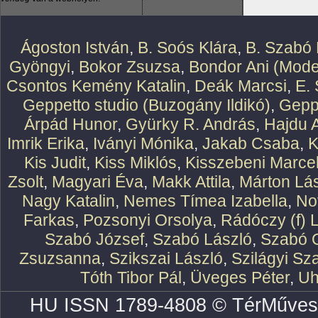
Ágoston István
,
B. Soós Klára
,
B. Szabó 
Gyöngyi
,
Bokor Zsuzsa
,
Bondor Ani (Mode
Csontos Kemény Katalin
,
Deák Marcsi
,
E.
Geppetto studio (Buzogány Ildikó)
,
Geppe
Árpád Hunor
,
Gyürky R. András
,
Hajdu 
Imrik Erika
,
Iványi Mónika
,
Jakab Csaba
,
K
Kis Judit
,
Kiss Miklós
,
Kisszebeni Marcel
Zsolt
,
Magyari Éva
,
Makk Attila
,
Márton Lász
Nagy Katalin
,
Nemes Tímea Izabella
,
No
Farkas
,
Pozsonyi Orsolya
,
Rádóczy (f) 
Szabó József
,
Szabó László
,
Szabó O
Zsuzsanna
,
Szikszai László
,
Szilágyi Sz
Tóth Tibor Pál
,
Üveges Péter
,
Uh
HU ISSN 1789-4808 © TérMűves