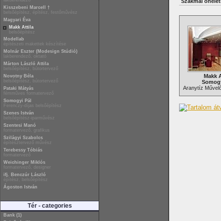
lakberendező
Szakmai önélet
Kisszebeni Marcell †
belsőépítész, építész, festőművész
Magyari Éva
Makk Attila
belsőépítész
Modellab
építészeti makettek készítése
Molnár Eszter (Modesign Stúdió)
lakberendező, oktató
Márton László Attila
belsőépítész, bútortervező
Makk A
Novotny Béla
belsőépítész, bútortervező
Somogy
Aranytíz Művel
Pataki Mátyás
fémműves formatervező
Somogyi Pál
Ferenczy-díjas belsőépítész
Szenes István
belsőépítész-iparművész
Szentesi Manó
formatervező, grafikus
Szilágyi Szabolcs
építésztervező művész
Terebessy Tóbiás
formatervező
Weichinger Miklós
formatervező, designer
ifj. Benczúr László
építész, belsőépítész
Ágoston István
Tér - categories
Bank (1)