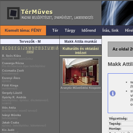
Kiemelt téma: FÉNY
Tér
Tárgy
Időrend
Írás, link
Híre
Tervezők - M
Makk Attila munkái
B
C
D
E
F
G
I
J
K
M
N
P
R
S
T
U
W
i
Á
Kulturális és oktatási
Az oldal 2
mind
intézet
B. Soós Klára
belsőépítész-iparművész
Makk Atti
Csavarga Rózsa
Pro Architectura díjas belsőépítész
Csizmadia Zsolt
formatervező
Eszenyi Ákos
építész
w
Földi Kinga
/
Aranytíz Művelődési Központ
textiltervező
s
Gergely László
v
Gyürky R. András
/
belsőépítész, építész, díszlettervező,
szakíró
o
Illés Attila
belsőépítész vezető tervező
Iványi Mónika
belsőépítész
Végzettség:
Jakab Csaba
Tagság:
építész, belsőépítész, bútortervező
Honlap:
Kis Judit