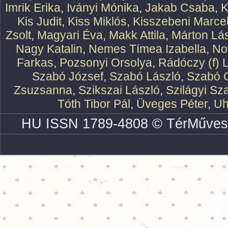
Imrik Erika
,
Iványi Mónika
,
Jakab Csaba
,
K
Kis Judit
,
Kiss Miklós
,
Kisszebeni Marcel
Zsolt
,
Magyari Éva
,
Makk Attila
,
Márton Lász
Nagy Katalin
,
Nemes Tímea Izabella
,
No
Farkas
,
Pozsonyi Orsolya
,
Rádóczy (f) 
Szabó József
,
Szabó László
,
Szabó O
Zsuzsanna
,
Szikszai László
,
Szilágyi Sz
Tóth Tibor Pál
,
Üveges Péter
,
Uh
HU ISSN 1789-4808 © TérMűves