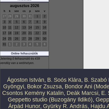
augusztus 2026
h
k
sze
cs
p
szo
v
27
28
29
30
31
1
2
3
4
5
6
7
8
9
10
11
12
13
14
15
16
17
18
19
20
21
22
23
24
25
26
27
28
29
30
31
1
2
3
4
5
6
Online felhasználók
Jelenleg
0 felhasználó
és
439
vendég
van a webhelyen.
Ágoston István
,
B. Soós Klára
,
B. Szabó 
Gyöngyi
,
Bokor Zsuzsa
,
Bondor Ani (Mode
Csontos Kemény Katalin
,
Deák Marcsi
,
E.
Geppetto studio (Buzogány Ildikó)
,
Geppe
Árpád Hunor
,
Gyürky R. András
,
Hajdu 