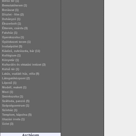
Belső tér (1)
Bemutatóterem (1)
Borászat (1)
Díszlet - film (2)
Dohányzó (1)
Ékszerbolt (1)
Étterem, csárda (3)
Faluház (1)
Gyerekszoba (1)
Gyülekezeti terem (1)
Irodaépület (5)
Kávézó, cukrászda, bár (11)
Kollégium (1)
Könyvtár (1)
Kulturális és oktatási intézet (3)
Külsõ tér (1)
Lakás, családi ház, villa (9)
Látogatóközpont (2)
Lépcső (1)
Modell, makett (1)
Mozi (1)
Sminkszoba (1)
Szálloda, panzió (5)
Szépségcentrum (1)
Színház (1)
Templom, kápolna (5)
Utazási iroda (1)
Üzlet (3)
Archívum