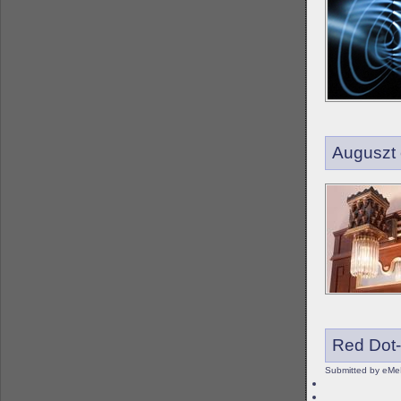
Auguszt
Red Dot-
Submitted by eMe