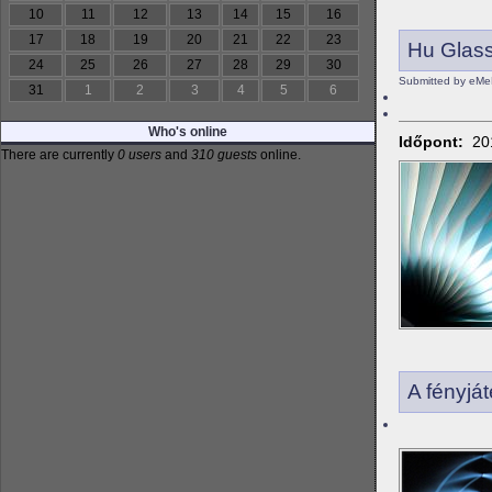
10
11
12
13
14
15
16
17
18
19
20
21
22
23
Hu Glas
24
25
26
27
28
29
30
Submitted by eMe
31
1
2
3
4
5
6
Who's online
Időpont:
20
There are currently
0 users
and
310 guests
online.
A fényjá