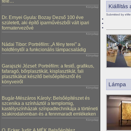
felé…
Kiállítá
Könyvlap
Submitted by eMe
Dr. Ernyei Gyula: Bozay Dezső 100 éve
született, aki építő iparművészből vált ipari
formatervezővé
Könyvlap
Nádai Tibor: Portréfilm: „A fény terei” a
holdfénytől a funkcionális lámpacsaládig
Könyvlap
Garajszki József: Portréfilm: a festő, grafikus,
fafaragó, bőrplasztikát, kisplasztikát, fali
plasztikákat készítő belsőépítészről és
könyveiről
Lámpa
Könyvlap
Bugár-Mészáros Károly: Belsőépítészet és
szcenika a színháztól a templomig,
kastélyszínházak színpadtechnikája a történeti
szakirodalomban és a fennmaradt emlékeken
Könyvlap
O. Ecker Judit: A MÉK Belsőépítész