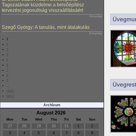
Tagozatának küzdelme a belsőépítész
tervezési jogosultság visszaállításáért
Könyvlap
Üvegmun
Szegő György: A tanulás, mint átalakulás
Könyvlap
1
2
3
4
5
6
7
8
9
Üvegrest
…
next ›
last »
Archívum
August 2026
Mon
Tue
Wed
Thu
Fri
Sat
Sun
27
28
29
30
31
1
2
3
4
5
6
7
8
9