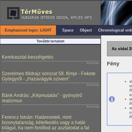
Emphasized topic: LIGHT
Space
Object
Chronological ord
További tartalom
Az oldal 2
Kerekasztal-beszélgetés
Fény
Könyvlap
Szerelmes földrajz sorozat 58. filmje - Fekete
Györgyről - „Hazavágyik szívem”
s
Könyvlap
v
/
o
Bánk András: „Képmutatás” - gyönyörű
s
realizmus
/
Könyvlap
s
c
Ferencz István: Határesetek, mint
/
bizonytalanság, kételkedés vagy a határ
kitágul, ha nem fordítod az asztalodat a fal