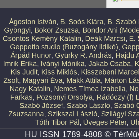
Ágoston István
,
B. Soós Klára
,
B. Szabó 
Gyöngyi
,
Bokor Zsuzsa
,
Bondor Ani (Mode
Csontos Kemény Katalin
,
Deák Marcsi
,
E.
Geppetto studio (Buzogány Ildikó)
,
Geppe
Árpád Hunor
,
Gyürky R. András
,
Hajdu 
Imrik Erika
,
Iványi Mónika
,
Jakab Csaba
,
K
Kis Judit
,
Kiss Miklós
,
Kisszebeni Marcel
Zsolt
,
Magyari Éva
,
Makk Attila
,
Márton Lász
Nagy Katalin
,
Nemes Tímea Izabella
,
No
Farkas
,
Pozsonyi Orsolya
,
Rádóczy (f) 
Szabó József
,
Szabó László
,
Szabó O
Zsuzsanna
,
Szikszai László
,
Szilágyi Sz
Tóth Tibor Pál
,
Üveges Péter
,
Uh
HU ISSN 1789-4808 © TérMűv