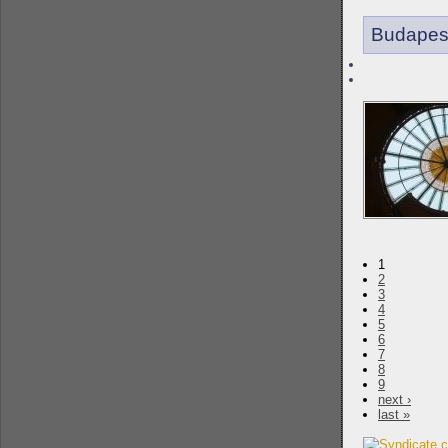
Budapes
1
2
3
4
5
6
7
8
9
next ›
last »