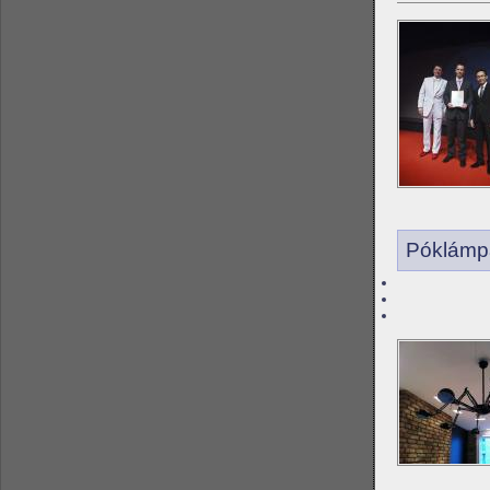
Póklámpa 